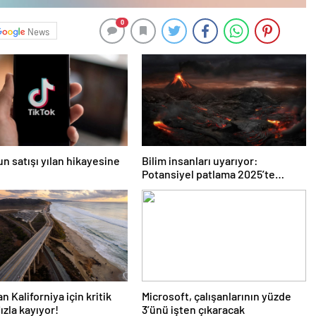
0
News
un satışı yılan hikayesine
Bilim insanları uyarıyor:
Potansiyel patlama 2025’te
bekleniyor!
n Kaliforniya için kritik
Microsoft, çalışanlarının yüzde
ızla kayıyor!
3’ünü işten çıkaracak