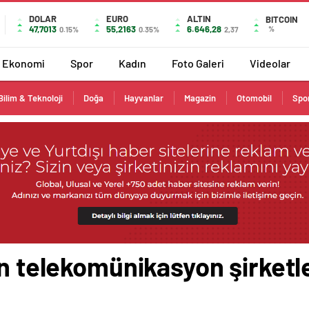
DOLAR
EURO
ALTIN
BITCOIN
47,7013
55,2163
6.646,28
%
0.15%
0.35%
2,37
Ekonomi
Spor
Kadın
Foto Galeri
Videolar
Bilim & Teknoloji
Doğa
Hayvanlar
Magazin
Otomobil
Spo
in telekomünikasyon şirketl