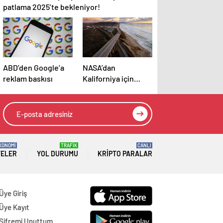
patlama 2025’te bekleniyor!
ABD’den Google’a
NASA’dan
reklam baskısı
Kaliforniya için
kritik uyarı: Hızla
kayıyor!
KONOMİ
TRAFİK
CANLI
TELER
YOL DURUMU
KRIPTO PARALAR
Üye Giriş
Üye Kayıt
Şifremi Unuttum