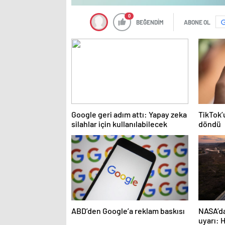
0
BEĞENDİM
ABONE OL
Google geri adım attı: Yapay zeka
TikTok’
silahlar için kullanılabilecek
döndü
ABD’den Google’a reklam baskısı
NASA’da
uyarı: H