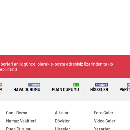
berleri anlık güncel olarak e-posta adresiniz üzerinden takip
ebilirsiniz.
K
TAHMİNİ
LİG
EKONOMİ
E
R
HAVA DURUMU
PUAN DURUMU
HISSELER
PARI
Canlı Borsa
Altınlar
Foto Galeri
Namaz Vakitleri
Dövizler
Video Galeri
Puan Durumu
Hisseler
Yazarlar