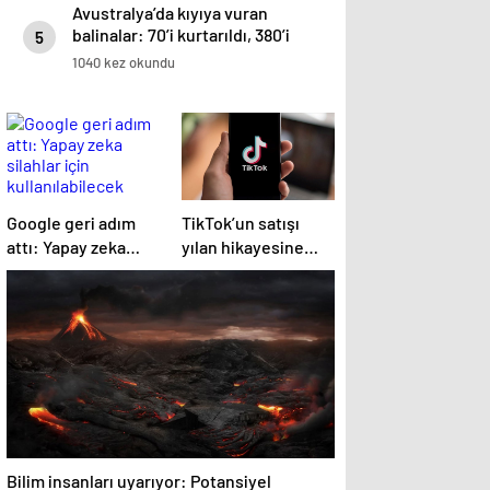
Avustralya’da kıyıya vuran
balinalar: 70’i kurtarıldı, 380’i
5
öldü
1040 kez okundu
Google geri adım
TikTok’un satışı
attı: Yapay zeka
yılan hikayesine
silahlar için
döndü
kullanılabilecek
Bilim insanları uyarıyor: Potansiyel