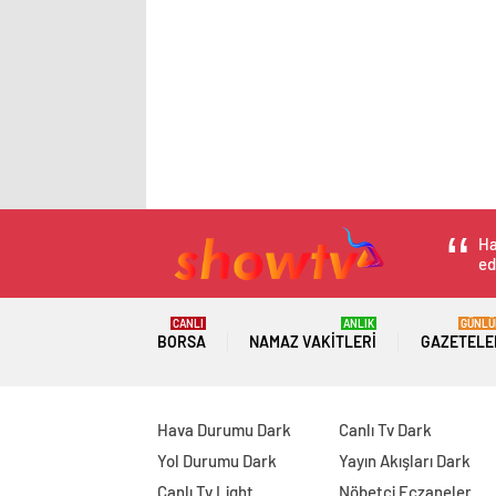
Ha
ed
CANLI
ANLIK
GÜNLÜ
BORSA
NAMAZ VAKITLERI
GAZETELE
Hava Durumu Dark
Canlı Tv Dark
Yol Durumu Dark
Yayın Akışları Dark
Canlı Tv Light
Nöbetçi Eczaneler