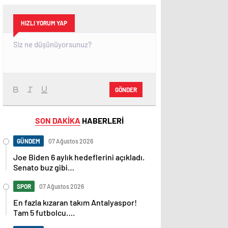
HIZLI YORUM YAP
GÖNDER
SON DAKİKA
HABERLERİ
GÜNDEM
07 Ağustos 2026
Joe Biden 6 aylık hedeflerini açıkladı.
Senato buz gibi…
SPOR
07 Ağustos 2026
En fazla kızaran takım Antalyaspor!
Tam 5 futbolcu….