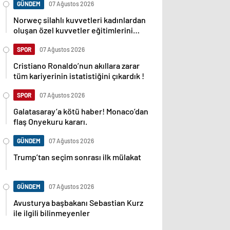
GÜNDEM
07 Ağustos 2026
Norweç silahlı kuvvetleri kadınlardan
oluşan özel kuvvetler eğitimlerini
başlattı.
SPOR
07 Ağustos 2026
Cristiano Ronaldo’nun akıllara zarar
tüm kariyerinin istatistiğini çıkardık !
SPOR
07 Ağustos 2026
Galatasaray’a kötü haber! Monaco’dan
flaş Onyekuru kararı.
GÜNDEM
07 Ağustos 2026
Trump’tan seçim sonrası ilk mülakat
GÜNDEM
07 Ağustos 2026
Avusturya başbakanı Sebastian Kurz
ile ilgili bilinmeyenler