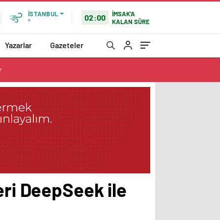
İMSAK'A
İSTANBUL
02:00
KALAN SÜRE
°
Yazarlar
Gazeteler
r
eri DeepSeek ile