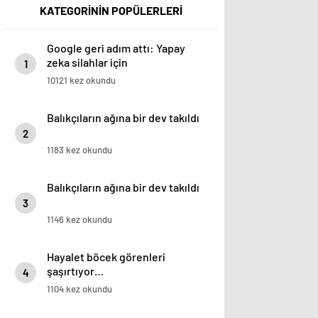
KATEGORİNİN POPÜLERLERİ
Google geri adım attı: Yapay
zeka silahlar için
1
kullanılabilecek
10121 kez okundu
Balıkçıların ağına bir dev takıldı
2
1183 kez okundu
Balıkçıların ağına bir dev takıldı
3
1146 kez okundu
Hayalet böcek görenleri
şaşırtıyor…
4
1104 kez okundu