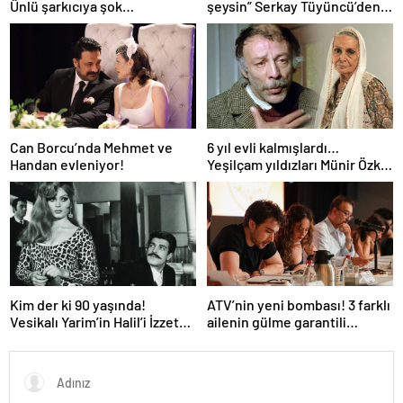
Ünlü şarkıcıya şok
şeysin” Serkay Tüyüncü’den
soruşturma! Haberim yoktu…
Zeynep Bastık’a aşk dolu 1. yıl
kutlaması!
Can Borcu’nda Mehmet ve
6 yıl evli kalmışlardı…
Handan evleniyor!
Yeşilçam yıldızları Münir Özkul
ile Suna Selen’in kızları da
ünlü çıktı!
Kim der ki 90 yaşında!
ATV’nin yeni bombası! 3 farklı
Vesikalı Yarim’in Halil’i İzzet
ailenin gülme garantili
Günay’ın son hali gündem
hikayesi: “Aile Saadeti!”
oldu!