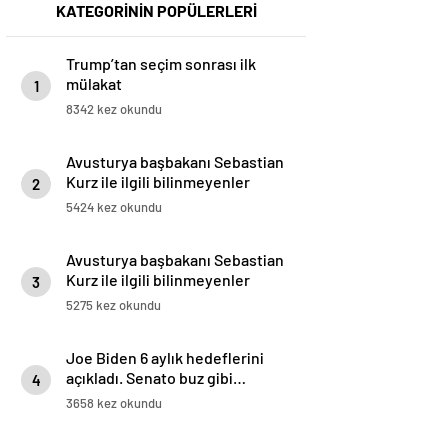
KATEGORİNİN POPÜLERLERİ
Trump’tan seçim sonrası ilk
mülakat
1
8342 kez okundu
Avusturya başbakanı Sebastian
Kurz ile ilgili bilinmeyenler
2
5424 kez okundu
Avusturya başbakanı Sebastian
Kurz ile ilgili bilinmeyenler
3
5275 kez okundu
Joe Biden 6 aylık hedeflerini
açıkladı. Senato buz gibi…
4
3658 kez okundu