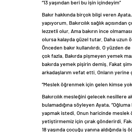
“13 yaşından beri bu işin içindeyim”
Bakır hakkında birçok bilgi veren Ayata, 
yapıyorum. Bakırcılık sağlık açısından 
lezzetli olur. Ama bakırın ince olmaması
olursa kalayda güzel tutar. Daha uzun ö
Önceden bakır kullanılırdı. O yüzden de 
çok fazla. Bakırda pişmeyen yemek maa
bakırda yemek pişirin demiş. Fakat şim
arkadaşlarım vefat etti. Onların yerine 
“Meslek öğrenmek için gelen kimse yok
Bakırcılık mesleğini gelecek nesillere 
bulamadığına söyleyen Ayata, “Oğluma b
yapmak istedi. Onun haricinde meslek 
yetiştirmemiz için çırak gönderirdi. Fa
18 yaşında çocuğu yanına aldığında iş 