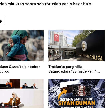
dan çıktıktan sonra son rötuşları yapıp hazır hale
ap
ordusu Gazze’de bir bebek
Trablus’ta gerginlik:
ldürdü
Vatandaşlara “Evinizde kalın”
çağrısı