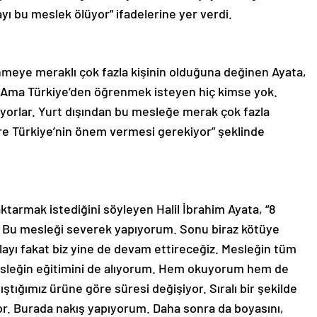
ı bu meslek ölüyor” ifadelerine yer verdi.
enmeye meraklı çok fazla kişinin olduğuna değinen Ayata,
 Ama Türkiye’den öğrenmek isteyen hiç kimse yok.
ıyorlar. Yurt dışından bu mesleğe merak çok fazla
re Türkiye’nin önem vermesi gerekiyor” şeklinde
ktarmak istediğini söyleyen Halil İbrahim Ayata, “8
z. Bu mesleği severek yapıyorum. Sonu biraz kötüye
layı fakat biz yine de devam ettireceğiz. Mesleğin tüm
esleğin eğitimini de alıyorum. Hem okuyorum hem de
ıştığımız ürüne göre süresi değişiyor. Sıralı bir şekilde
r. Burada nakış yapıyorum. Daha sonra da boyasını,