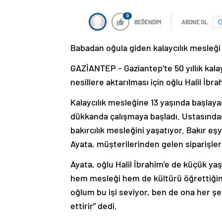
0
BEĞENDİM
ABONE OL
Babadan oğula giden kalaycılık mesleği
GAZİANTEP – Gaziantep’te 50 yıllık kal
nesillere aktarılması için oğlu Halil İbr
Kalaycılık mesleğine 13 yaşında başlayan
dükkanda çalışmaya başladı. Ustasından ö
bakırcılık mesleğini yaşatıyor. Bakır eş
Ayata, müşterilerinden gelen siparişler
Ayata, oğlu Halil İbrahim’e de küçük yaş
hem mesleği hem de kültürü öğrettiğini
oğlum bu işi seviyor, ben de ona her ş
ettirir” dedi.