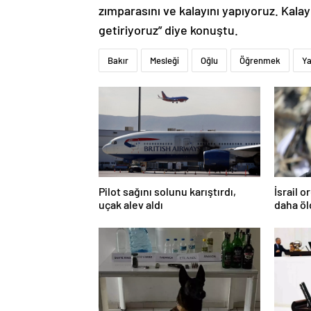
zımparasını ve kalayını yapıyoruz. Kalay
getiriyoruz” diye konuştu.
Bakır
Mesleği
Oğlu
Öğrenmek
Y
Pilot sağını solunu karıştırdı,
İsrail 
uçak alev aldı
daha ö