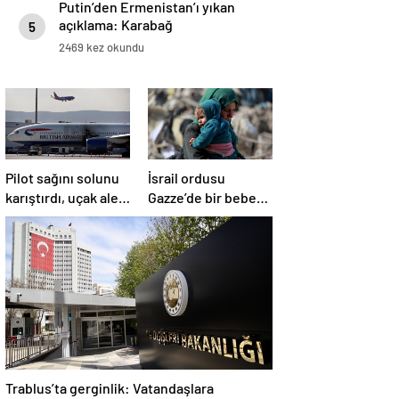
Putin’den Ermenistan’ı yıkan
açıklama: Karabağ
5
Azerbaycan’ın ayrılmaz bir
2469 kez okundu
parçasıdır!
Pilot sağını solunu
İsrail ordusu
karıştırdı, uçak alev
Gazze’de bir bebek
aldı
daha öldürdü
Trablus’ta gerginlik: Vatandaşlara