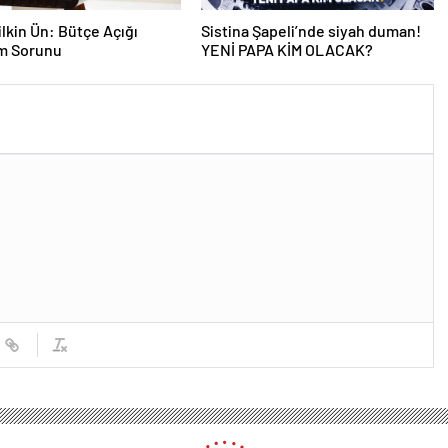
lkin Ün: Bütçe Açığı
Sistina Şapeli’nde siyah duman!
am Sorunu
YENİ PAPA KİM OLACAK?