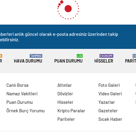
berleri anlık güncel olarak e-posta adresiniz üzerinden takip
ebilirsiniz.
K
TAHMİNİ
LİG
EKONOMİ
E
R
HAVA DURUMU
PUAN DURUMU
HISSELER
PARI
Canlı Borsa
Altınlar
Foto Galeri
Namaz Vakitleri
Dövizler
Video Galeri
Puan Durumu
Hisseler
Yazarlar
Örnek Burç Yorumu
Kripto Paralar
Gazeteler
Pariteler
Sıcak Haber