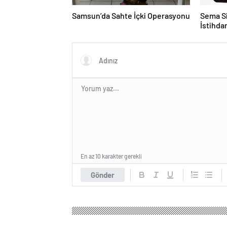
Samsun’da Sahte İçki Operasyonu
Sema Si
İstihd
En az 10 karakter gerekli
Gönder