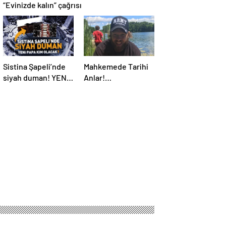
“Evinizde kalın” çağrısı
Sistina Şapeli’nde
Mahkemede Tarihi
siyah duman! YENİ
Anlar!
PAPA KİM OLACAK?
Öldürüldükten 4 Yıl
Sonra, Katiline
Yapay Zeka ile
Seslendi…