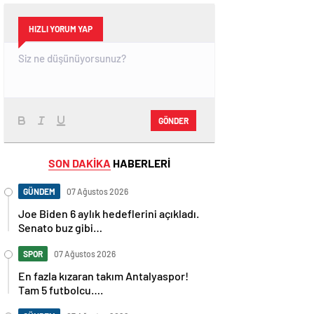
HIZLI YORUM YAP
GÖNDER
SON DAKİKA
HABERLERİ
GÜNDEM
07 Ağustos 2026
Joe Biden 6 aylık hedeflerini açıkladı.
Senato buz gibi…
SPOR
07 Ağustos 2026
En fazla kızaran takım Antalyaspor!
Tam 5 futbolcu….