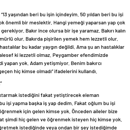
“13 yaşından beri bu işin içindeyim. 50 yıldan beri bu işi
çok önemli bir meslektir. Hangi yemeği yaparsan yap çok
 gerekiyor. Bakır ince olursa bir işe yaramaz. Bakırı kalın
mürlü olur. Bakırda pişirilen yemek hem lezzetli olur.
hastalılar bu kadar yaygın değildi. Ama şu an hastalıklar
lesef ki lezzetli olmaz. Peygamber efendimizde
di yapan yok. Adam yetişmiyor. Benim bakırcı
geçen hiç kimse olmadı” ifadelerini kullandı.
”
aktarmak istediğini fakat yetiştirecek eleman
u işi yapma başka iş yap dedim. Fakat oğlum bu işi
öğrenmek için gelen kimse yok. Önceden aileler bize
kat şimdi hiç gelen ve öğrenmek isteyen hiç kimse yok.
öğretmek istediğinde veya ondan bir şey istediğimde