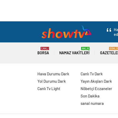
Ha
ed
CANLI
ANLIK
GÜNLÜ
BORSA
NAMAZ VAKITLERI
GAZETELE
Hava Durumu Dark
Canlı Tv Dark
Yol Durumu Dark
Yayın Akışları Dark
Canlı Tv Light
Nöbetçi Eczaneler
Son Dakika
sanal numara