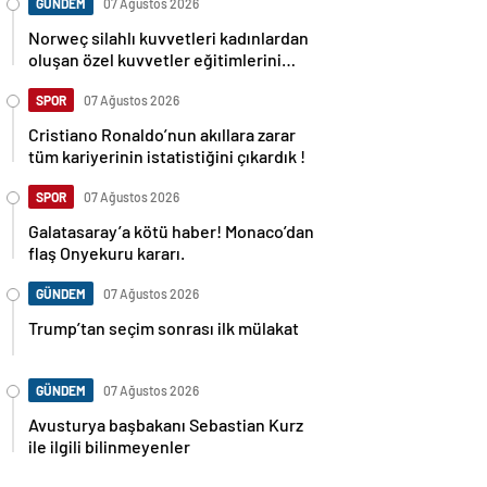
GÜNDEM
07 Ağustos 2026
Norweç silahlı kuvvetleri kadınlardan
oluşan özel kuvvetler eğitimlerini
başlattı.
SPOR
07 Ağustos 2026
Cristiano Ronaldo’nun akıllara zarar
tüm kariyerinin istatistiğini çıkardık !
SPOR
07 Ağustos 2026
Galatasaray’a kötü haber! Monaco’dan
flaş Onyekuru kararı.
GÜNDEM
07 Ağustos 2026
Trump’tan seçim sonrası ilk mülakat
GÜNDEM
07 Ağustos 2026
Avusturya başbakanı Sebastian Kurz
ile ilgili bilinmeyenler