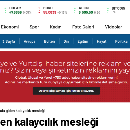
DOLAR
EURO
ALTIN
BITCOIN
47,6859
55,0639
6.505,50
%
0.05%
-0.13%
0,20
Ekonomi
Spor
Kadın
Foto Galeri
Videolar
3.Sayfa
Avrupa
Bülten
Din
Eğitim
Hayat
Politika
la giden kalaycılık mesleği
n kalaycılık mesleği