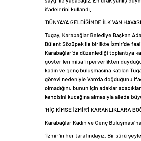
saygı ile yapacağız. En ufak yanlış du
ifadelerini kullandı.
‘DÜNYAYA GELDİĞİMDE İLK VAN HAVAS
Tugay, Karabağlar Belediye Başkan Aday
Bülent Sözüpek ile birlikte İzmir’de fa
Karabağlar’da düzenlediği toplantıya kat
gösterilen misafirperverlikten duyduğ
kadın ve genç buluşmasına katılan Tuga
görevi nedeniyle Van’da doğduğunu ifa
olmadığını, bunun için adaklar adadıkları
kendisini kucağına almasıyla ailede büyü
‘HİÇ KİMSE İZMİR’İ KARANLIKLARA B
Karabağlar Kadın ve Genç Buluşması’na 
“İzmir’in her tarafındayız. Bir sürü şey