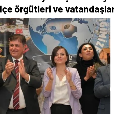
çe örgütleri ve vatandaşlar