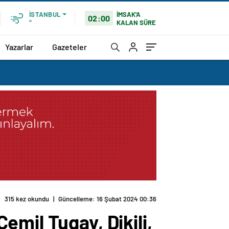
İMSAK'A
İSTANBUL
02:00
KALAN SÜRE
°
Yazarlar
Gazeteler
315 kez okundu
|
Güncelleme: 16 Şubat 2024 00:36
mil Tugay, Dikili,