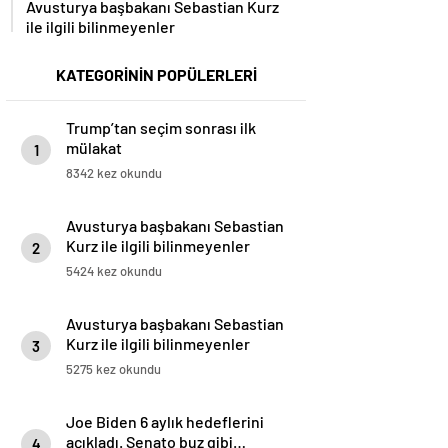
Avusturya başbakanı Sebastian Kurz
ile ilgili bilinmeyenler
KATEGORİNİN POPÜLERLERİ
Trump’tan seçim sonrası ilk
mülakat
1
8342 kez okundu
Avusturya başbakanı Sebastian
Kurz ile ilgili bilinmeyenler
2
5424 kez okundu
Avusturya başbakanı Sebastian
Kurz ile ilgili bilinmeyenler
3
5275 kez okundu
Joe Biden 6 aylık hedeflerini
açıkladı. Senato buz gibi…
4