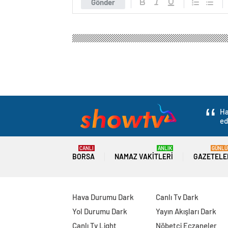
Gönder
Ha
ed
CANLI
ANLIK
GÜNLÜ
BORSA
NAMAZ VAKITLERI
GAZETELE
Hava Durumu Dark
Canlı Tv Dark
Yol Durumu Dark
Yayın Akışları Dark
Canlı Tv Light
Nöbetçi Eczaneler