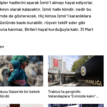
ler hadlerini aşarak İzmir’i almayı hayal ediyorlar.
kının olarak kalacaktır. İzmir halkı kimdir, nedir bu
imde de gösterecek. Hiç kimse İzmir’i karanlıklara
tünde baskı kurabilir, rüşvet teklif eder gibi
buna kanmaz. Birileri hayal kurduğuyla kalır, 31 Mart
gay
ordusu Gazze’de bir bebek
Trablus’ta gerginlik:
ldürdü
Vatandaşlara “Evinizde kalın”
çağrısı