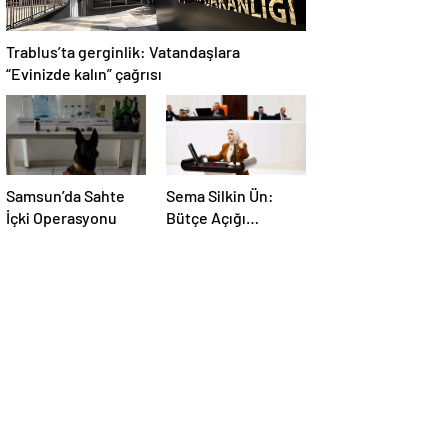
Trablus’ta gerginlik: Vatandaşlara
“Evinizde kalın” çağrısı
Samsun’da Sahte
Sema Silkin Ün:
İçki Operasyonu
Bütçe Açığı
İstihdam Sorunu