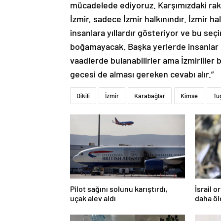
mücadelede ediyoruz. Karşımızdaki rakip
İzmir, sadece İzmir halkınındır. İzmir hal
insanlara yıllardır gösteriyor ve bu seç
boğamayacak. Başka yerlerde insanlar üs
vaadlerde bulanabilirler ama İzmirliler 
gecesi de alması gereken cevabı alır.”
Dikili
İzmir
Karabağlar
Kimse
Tu
Pilot sağını solunu karıştırdı,
İsrail 
uçak alev aldı
daha ö