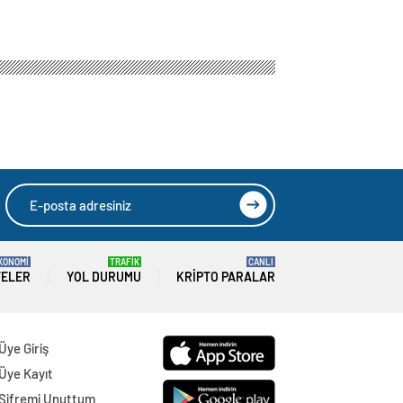
KONOMİ
TRAFİK
CANLI
TELER
YOL DURUMU
KRIPTO PARALAR
Üye Giriş
Üye Kayıt
Şifremi Unuttum