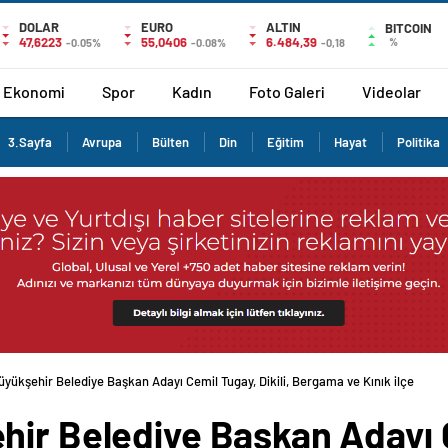
DOLAR
EURO
ALTIN
BITCOIN
47,6223
55,0406
6.484,39
%
-0.05%
-0.08%
-0,18
Ekonomi
Spor
Kadın
Foto Galeri
Videolar
3.Sayfa
Avrupa
Bülten
Din
Eğitim
Hayat
Politika
üyükşehir Belediye Başkan Adayı Cemil Tugay, Dikili, Bergama ve Kınık ilçe
ir Belediye Başkan Adayı Ce