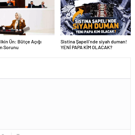
lkin Ün: Bütçe Açığı
Sistina Şapeli’nde siyah duman!
am Sorunu
YENİ PAPA KİM OLACAK?