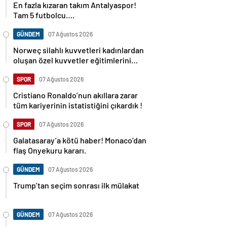
En fazla kızaran takım Antalyaspor!
Tam 5 futbolcu….
GÜNDEM
07 Ağustos 2026
Norweç silahlı kuvvetleri kadınlardan
oluşan özel kuvvetler eğitimlerini
başlattı.
SPOR
07 Ağustos 2026
Cristiano Ronaldo’nun akıllara zarar
tüm kariyerinin istatistiğini çıkardık !
SPOR
07 Ağustos 2026
Galatasaray’a kötü haber! Monaco’dan
flaş Onyekuru kararı.
GÜNDEM
07 Ağustos 2026
Trump’tan seçim sonrası ilk mülakat
GÜNDEM
07 Ağustos 2026