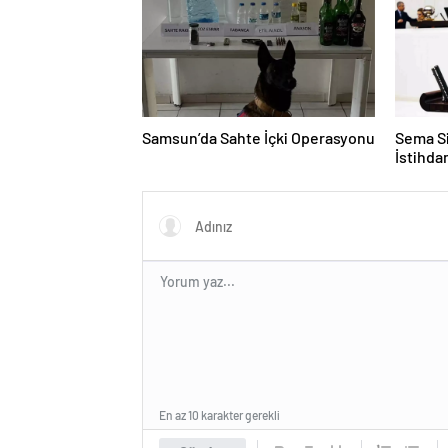
Samsun’da Sahte İçki Operasyonu
Sema Si
İstihd
En az 10 karakter gerekli