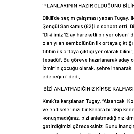
‘PLANLARIMIN HAZIR OLDUĞUNU BİLİN
Dikili’de seçim çalışması yapan Tugay, i
Şengül Sarıkamış (82) ile sohbet etti. D
“Dikilimiz 12 ay hareketli bir yer olsun”
olan yılan sembolünün ilk ortaya çıktı
tıbbın ilk ortaya çıktığı yer olarak bili
tesadüf. Bu göreve hazırlanarak aday ol
İzmir’in çocuğu olarak, şehre inanarak,
edeceğim” dedi.
‘BİZİ ANLATMADIĞINIZ KİMSE KALMASI
Kınık’ta karşılanan Tugay, “Alsancak, 
ve endişelerinizi bir kenara bırakıp ken
konuşmadığınız, bizi anlatmadığınız kim
getirdiğimizi göreceksiniz. Bunu inanç