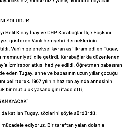
ymayacaksınız. Kimse bize yanlışı konduramayacak”
INI SOLUDUM’
ı Helil Kınay İnay ve CHP Karabağlar İlçe Başkanı
aliyet gösteren Vanlı hemşehri derneklerinin
ıldı. Van’ın geleneksel ‘ayran aşı’ ikram edilen Tugay,
u memnuniyeti dile getirdi. Karabağlar’da düzenlenen
y’a İzmirspor atkısı hediye edildi. Öğretmen babasının
de eden Tugay, anne ve babasının uzun yıllar çocuğu
nı belirterek, 1967 yılının haziran ayında annesinin
k bir mutluluk yaşandığını ifade etti.
OĞAMAYACAK’
da katılan Tugay, sözlerini şöyle sürdürdü:
le mücadele ediyoruz. Bir taraftan yalan dolanla