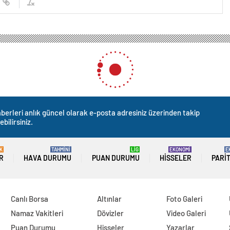
berleri anlık güncel olarak e-posta adresiniz üzerinden takip
ebilirsiniz.
K
TAHMİNİ
LİG
EKONOMİ
E
R
HAVA DURUMU
PUAN DURUMU
HISSELER
PARI
Canlı Borsa
Altınlar
Foto Galeri
Namaz Vakitleri
Dövizler
Video Galeri
Puan Durumu
Hisseler
Yazarlar