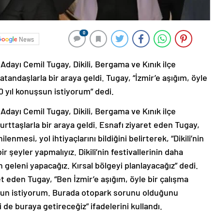
0
News
dayı Cemil Tugay, Dikili, Bergama ve Kınık ilçe
atandaşlarla bir araya geldi. Tugay, “İzmir’e aşığım, öyle
0 yıl konuşsun istiyorum” dedi.
dayı Cemil Tugay, Dikili, Bergama ve Kınık ilçe
urttaşlarla bir araya geldi. Esnafı ziyaret eden Tugay,
nmesi, yol ihtiyaçlarını bildiğini belirterek, “Dikili’nin
 şeyler yapmalıyız. Dikili’nin festivallerinin daha
n geleni yapacağız. Kırsal bölgeyi planlayacağız” dedi.
aret eden Tugay, “Ben İzmir’e aşığım, öyle bir çalışma
şsun istiyorum. Burada otopark sorunu olduğunu
de buraya getireceğiz” ifadelerini kullandı.