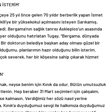
 İSTERİM’
lçeye 25 yıl önce gelen 70 yıldır berberlik yapan İsmet
ikili’ye bir yüksekokul açılmasını isteyen Sarıkamış,
 dedi. Bergama’nın sağlık tanrısı Asklepios’un asasında
ğı yer olduğunu hatırlatan Tugay, “Bergama, dünyada
nir. Bir doktorun belediye başkan aday olması güzel bir
duğumu, planlarımın hazır olduğunu bilin isterim.
 çok severek, her bir köşesine sahip çıkarak hizmet
N’
Konak, neyse benim için Kınık da odur. Bütün umutsuzluk
etlenin. Hep beraber 31 Mart seçimleri için çalışalım,
se kalmasın. Verdiğimiz her sözü nasıl yerine
la, Kınık’a duyduğumuz sevgi ile halkımıza duyduğumuz