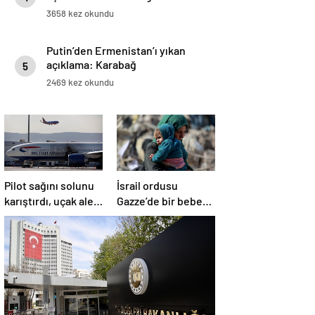
3658 kez okundu
Putin’den Ermenistan’ı yıkan
açıklama: Karabağ
5
Azerbaycan’ın ayrılmaz bir
2469 kez okundu
parçasıdır!
Pilot sağını solunu
İsrail ordusu
karıştırdı, uçak alev
Gazze’de bir bebek
aldı
daha öldürdü