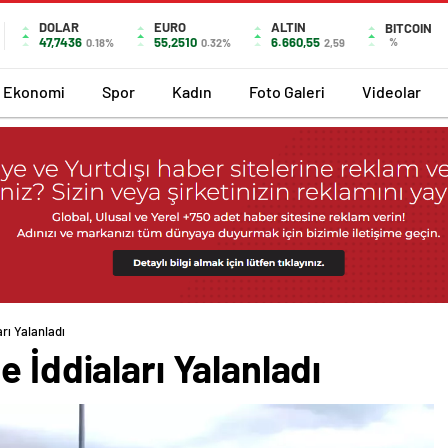
DOLAR
EURO
ALTIN
BITCOIN
47,7436
55,2510
6.660,55
%
0.18%
0.32%
2,59
Ekonomi
Spor
Kadın
Foto Galeri
Videolar
rı Yalanladı
 İddiaları Yalanladı