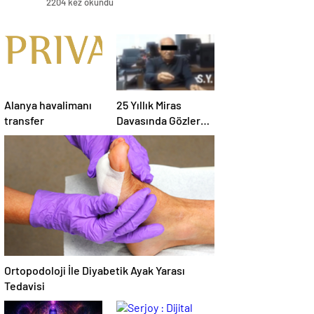
2204 kez okundu
Alanya havalimanı
25 Yıllık Miras
transfer
Davasında Gözler
Temmuz Ayındaki
Karar Duruşmasına
Çevrildi
Ortopodoloji İle Diyabetik Ayak Yarası
Tedavisi