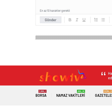
En az 10 karakter gerekli
Gönder
Show Tv Haber
Genel
Silivri’de Kaçak Tütün Ope
Silivri’de Kaçak T