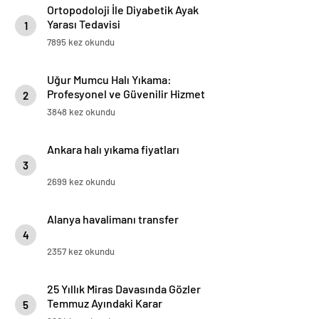
Ortopodoloji İle Diyabetik Ayak
Yarası Tedavisi
1
7895 kez okundu
Uğur Mumcu Halı Yıkama:
Profesyonel ve Güvenilir Hizmet
2
3848 kez okundu
Ankara halı yıkama fiyatları
3
2699 kez okundu
Alanya havalimanı transfer
4
2357 kez okundu
25 Yıllık Miras Davasında Gözler
Temmuz Ayındaki Karar
5
Duruşmasına Çevrildi