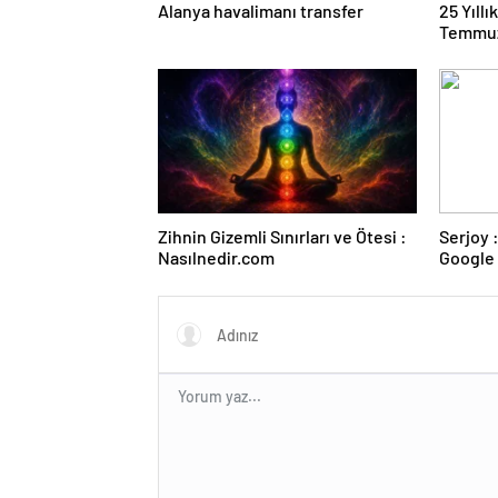
Alanya havalimanı transfer
25 Yıll
Temmuz
Duruşma
Zihnin Gizemli Sınırları ve Ötesi :
Serjoy : Dijital Medya Ajansı,
Nasılnedir.com
Google 
ve Web 