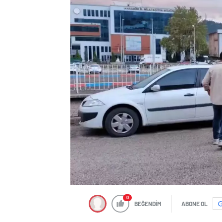
0
BEĞENDİM
ABONE OL