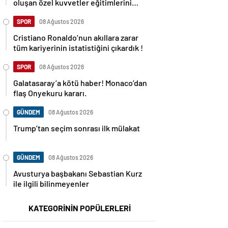
oluşan özel kuvvetler eğitimlerini
başlattı.
SPOR
08 Ağustos 2026
Cristiano Ronaldo’nun akıllara zarar
tüm kariyerinin istatistiğini çıkardık !
SPOR
08 Ağustos 2026
Galatasaray’a kötü haber! Monaco’dan
flaş Onyekuru kararı.
GÜNDEM
08 Ağustos 2026
Trump’tan seçim sonrası ilk mülakat
GÜNDEM
08 Ağustos 2026
Avusturya başbakanı Sebastian Kurz
ile ilgili bilinmeyenler
KATEGORİNİN POPÜLERLERİ