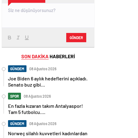
GÖNDER
SON DAKİKA
HABERLERİ
GÜNDEM
08 Ağustos 2026
Joe Biden 6 aylık hedeflerini açıkladı.
Senato buz gibi…
SPOR
08 Ağustos 2026
En fazla kızaran takım Antalyaspor!
Tam 5 futbolcu….
GÜNDEM
08 Ağustos 2026
Norweç silahlı kuvvetleri kadınlardan