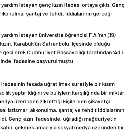
yardım isteyen genç kızın ifadesi ortaya çıktı. Genç
alıkonulma, şantaj ve tehdit iddialarının gerçeği
yardım isteyen üniversite öğrencisi F.A.’nın (19)
 kızın, Karabük’ün Safranbolu ilçesinde olduğu
me geçilerek Cumhuriyet Başsavcılığı tarafından ‘Adli
ğinde ifadesine başvurulmuştu.
, iradesinin fesada uğratılmak suretiyle bir kısım
ılık yaptırıldığını ve bu işlem karşılığında bir miktar
medya üzerinden zikrettiği kişilerden şikayetçi
l istismar, alıkonulma, şantaj ve tehdit iddialarının
ldi. Genç kızın ifadesinde, uğradığı mağduriyetin
dikkatini çekmek amacıyla sosyal medya üzerinden bir