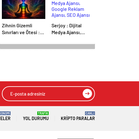
Zihnin Gizemli
Serjoy : Dijital
Sınırları ve Ötesi :
Medya Ajansı,
Nasılnedir.com
Google Reklam
Ajansı, SEO Ajansı
ve Web Tasarım
Ajansı
best
HIZLI YORUM YAP
GÖNDER