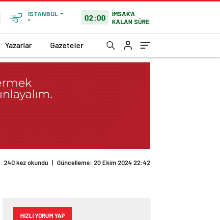
İMSAK'A
İSTANBUL
02:00
KALAN SÜRE
°
Yazarlar
Gazeteler
HIZLI YORUM YAP