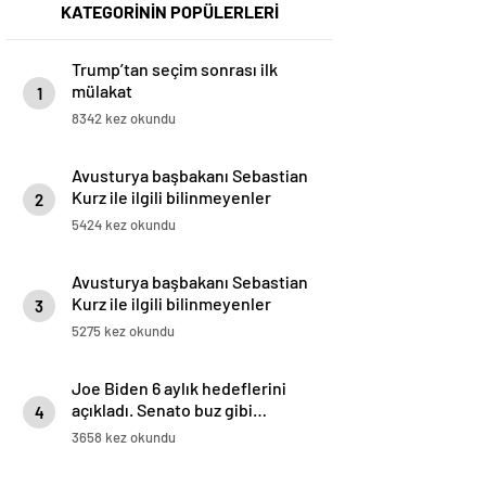
KATEGORİNİN POPÜLERLERİ
Trump’tan seçim sonrası ilk
mülakat
1
8342 kez okundu
Avusturya başbakanı Sebastian
Kurz ile ilgili bilinmeyenler
2
5424 kez okundu
Avusturya başbakanı Sebastian
Kurz ile ilgili bilinmeyenler
3
5275 kez okundu
Joe Biden 6 aylık hedeflerini
açıkladı. Senato buz gibi…
4
3658 kez okundu