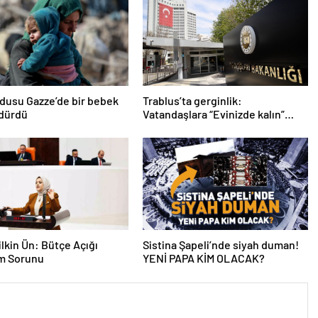
ordusu Gazze’de bir bebek
Trablus’ta gerginlik:
ldürdü
Vatandaşlara “Evinizde kalın”
çağrısı
lkin Ün: Bütçe Açığı
Sistina Şapeli’nde siyah duman!
am Sorunu
YENİ PAPA KİM OLACAK?