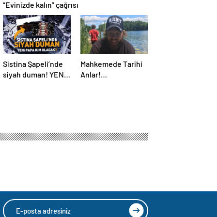
“Evinizde kalın” çağrısı
Sistina Şapeli’nde
Mahkemede Tarihi
siyah duman! YENİ
Anlar!
PAPA KİM OLACAK?
Öldürüldükten 4 Yıl
Sonra, Katiline
Yapay Zeka ile
Seslendi…