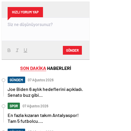
HIZLI YORUM YAP
GÖNDER
SON DAKİKA
HABERLERİ
GÜNDEM
07 Ağustos 2026
Joe Biden 6 aylık hedeflerini açıkladı.
Senato buz gibi…
SPOR
07 Ağustos 2026
En fazla kızaran takım Antalyaspor!
Tam 5 futbolcu….