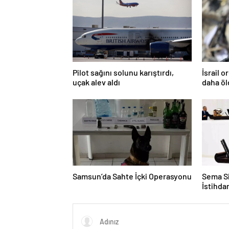
Pilot sağını solunu karıştırdı,
İsrail 
uçak alev aldı
daha ö
Samsun’da Sahte İçki Operasyonu
Sema Si
İstihd