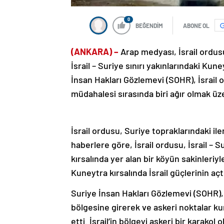
0
BEĞENDİM
ABONE OL
(ANKARA) –
Arap medyası, İsrail ordus
İsrail – Suriye sınırı yakınlarındaki Kuney
İnsan Hakları Gözlemevi (SOHR), İsrail 
müdahalesi sırasında biri ağır olmak üze
İsrail ordusu, Suriye topraklarındaki i
haberlere göre, İsrail ordusu, İsrail – 
kırsalında yer alan bir köyün sakinleriy
Kuneytra kırsalında İsrail güçlerinin açtı
Suriye İnsan Hakları Gözlemevi (SOHR),
bölgesine girerek ve askeri noktalar kur
etti. İsrail’in bölgeyi askeri bir karakol