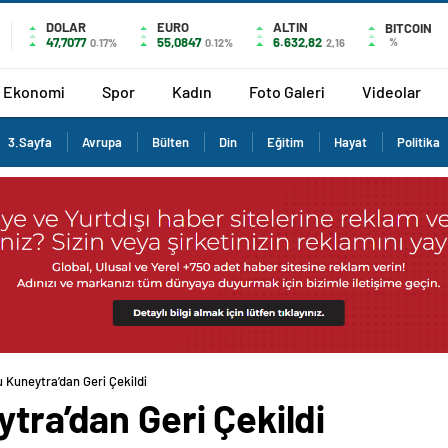
DOLAR
EURO
ALTIN
BITCOIN
47,7077
55,0847
6.632,82
%
0.17%
0.12%
2,16
Ekonomi
Spor
Kadın
Foto Galeri
Videolar
3.Sayfa
Avrupa
Bülten
Din
Eğitim
Hayat
Politika
u Kuneytra’dan Geri Çekildi
ytra’dan Geri Çekildi