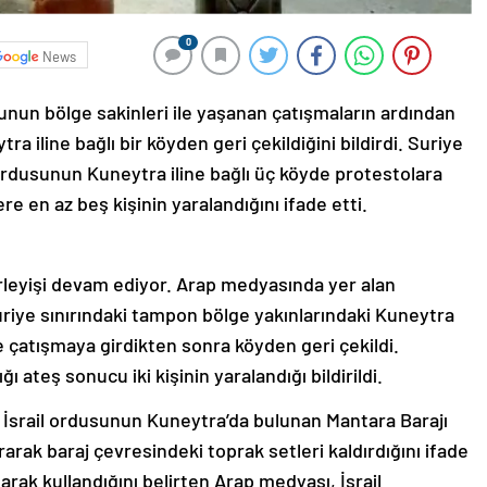
0
News
unun bölge sakinleri ile yaşanan çatışmaların ardından
tra iline bağlı bir köyden geri çekildiğini bildirdi. Suriye
ordusunun Kuneytra iline bağlı üç köyde protestolara
re en az beş kişinin yaralandığını ifade etti.
lerleyişi devam ediyor. Arap medyasında yer alan
Suriye sınırındaki tampon bölge yakınlarındaki Kuneytra
le çatışmaya girdikten sonra köyden geri çekildi.
ğı ateş sonucu iki kişinin yaralandığı bildirildi.
 İsrail ordusunun Kuneytra’da bulunan Mantara Barajı
arak baraj çevresindeki toprak setleri kaldırdığını ifade
 olarak kullandığını belirten Arap medyası, İsrail