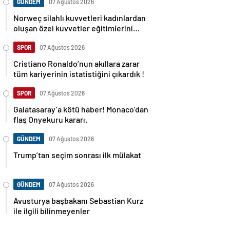
GÜNDEM
07 Ağustos 2026
Norweç silahlı kuvvetleri kadınlardan
oluşan özel kuvvetler eğitimlerini
başlattı.
SPOR
07 Ağustos 2026
Cristiano Ronaldo’nun akıllara zarar
tüm kariyerinin istatistiğini çıkardık !
SPOR
07 Ağustos 2026
Galatasaray’a kötü haber! Monaco’dan
flaş Onyekuru kararı.
GÜNDEM
07 Ağustos 2026
Trump’tan seçim sonrası ilk mülakat
GÜNDEM
07 Ağustos 2026
Avusturya başbakanı Sebastian Kurz
ile ilgili bilinmeyenler