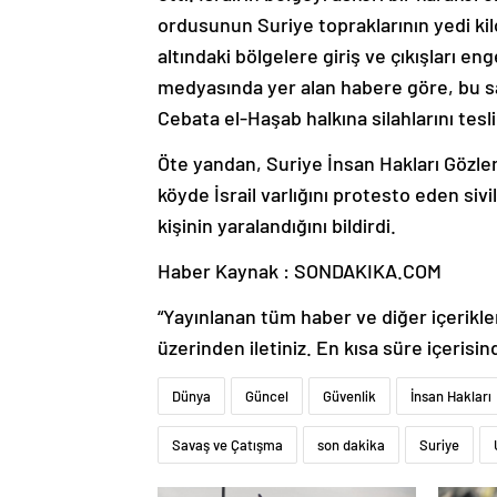
ordusunun Suriye topraklarının yedi kilo
altındaki bölgelere giriş ve çıkışları e
medyasında yer alan habere göre, bu sa
Cebata el-Haşab halkına silahlarını tesli
Öte yandan, Suriye İnsan Hakları Gözlem
köyde İsrail varlığını protesto eden sivi
kişinin yaralandığını bildirdi.
Haber Kaynak : SONDAKIKA.COM
“Yayınlanan tüm haber ve diğer içerikler i
üzerinden iletiniz. En kısa süre içerisin
Dünya
Güncel
Güvenlik
İnsan Hakları
Savaş ve Çatışma
son dakika
Suriye