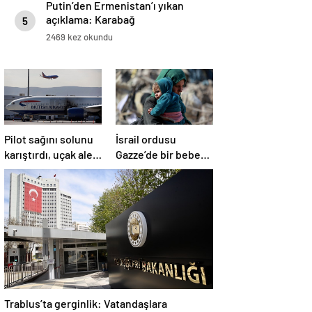
Putin’den Ermenistan’ı yıkan
açıklama: Karabağ
5
Azerbaycan’ın ayrılmaz bir
2469 kez okundu
parçasıdır!
Pilot sağını solunu
İsrail ordusu
karıştırdı, uçak alev
Gazze’de bir bebek
aldı
daha öldürdü
Trablus’ta gerginlik: Vatandaşlara