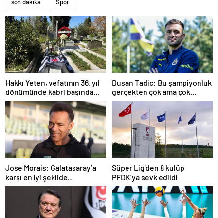
son dakika
Spor
Hakkı Yeten, vefatının 36. yıl
Dusan Tadic: Bu şampiyonluk
dönümünde kabri başında
gerçekten çok ama çok
anıldı
önemli
Jose Morais: Galatasaray’a
Süper Lig’den 8 kulüp
karşı en iyi şekilde
PFDK’ya sevk edildi
hazırlanmamız lazım