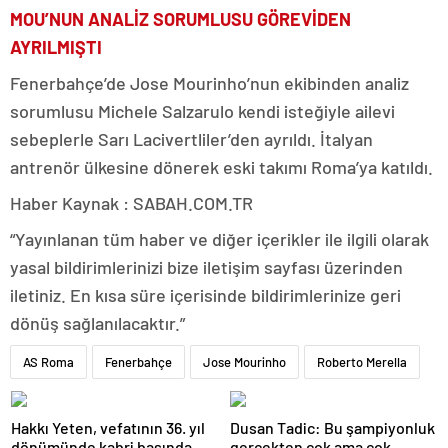
MOU’NUN ANALİZ SORUMLUSU GÖREVİDEN
AYRILMIŞTI
Fenerbahçe’de Jose Mourinho’nun ekibinden analiz
sorumlusu Michele Salzarulo kendi isteğiyle ailevi
sebeplerle Sarı Lacivertliler’den ayrıldı. İtalyan
antrenör ülkesine dönerek eski takımı Roma’ya katıldı.
Haber Kaynak : SABAH.COM.TR
“Yayınlanan tüm haber ve diğer içerikler ile ilgili olarak
yasal bildirimlerinizi bize iletişim sayfası üzerinden
iletiniz. En kısa süre içerisinde bildirimlerinize geri
dönüş sağlanılacaktır.”
AS Roma
Fenerbahçe
Jose Mourinho
Roberto Merella
Hakkı Yeten, vefatının 36. yıl
Dusan Tadic: Bu şampiyonluk
dönümünde kabri başında
gerçekten çok ama çok