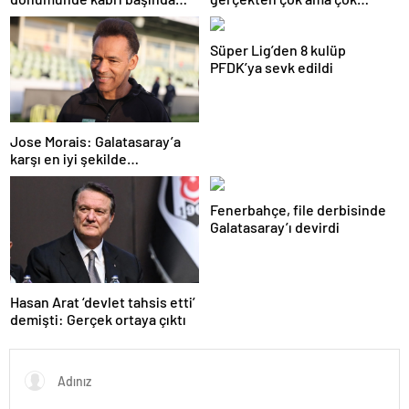
anıldı
önemli
Süper Lig’den 8 kulüp
PFDK’ya sevk edildi
Jose Morais: Galatasaray’a
karşı en iyi şekilde
hazırlanmamız lazım
Fenerbahçe, file derbisinde
Galatasaray’ı devirdi
Hasan Arat ‘devlet tahsis etti’
demişti: Gerçek ortaya çıktı