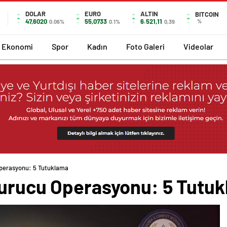
DOLAR
EURO
ALTIN
BITCOIN
47,6020
55,0733
6.521,11
%
0.06%
0.1%
0,39
Ekonomi
Spor
Kadın
Foto Galeri
Videolar
Operasyonu: 5 Tutuklama
turucu Operasyonu: 5 Tutu