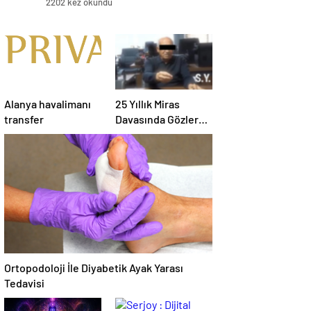
2202 kez okundu
Alanya havalimanı
25 Yıllık Miras
transfer
Davasında Gözler
Temmuz Ayındaki
Karar Duruşmasına
Çevrildi
Ortopodoloji İle Diyabetik Ayak Yarası
Tedavisi