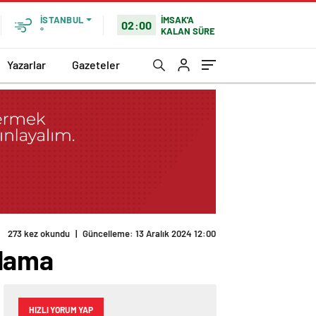
İMSAK'A
İSTANBUL
02:00
KALAN SÜRE
°
Yazarlar
Gazeteler
273 kez okundu
|
Güncelleme: 13 Aralık 2024 12:00
klama
HIZLI YORUM YAP