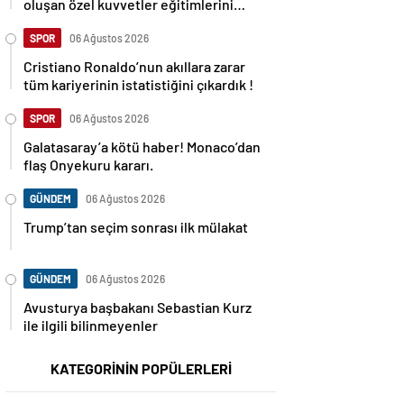
oluşan özel kuvvetler eğitimlerini
başlattı.
SPOR
06 Ağustos 2026
Cristiano Ronaldo’nun akıllara zarar
tüm kariyerinin istatistiğini çıkardık !
SPOR
06 Ağustos 2026
Galatasaray’a kötü haber! Monaco’dan
flaş Onyekuru kararı.
GÜNDEM
06 Ağustos 2026
Trump’tan seçim sonrası ilk mülakat
GÜNDEM
06 Ağustos 2026
Avusturya başbakanı Sebastian Kurz
ile ilgili bilinmeyenler
KATEGORİNİN POPÜLERLERİ