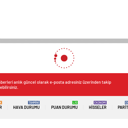
berleri anlık güncel olarak e-posta adresiniz üzerinden takip
ebilirsiniz.
K
TAHMİNİ
LİG
EKONOMİ
E
R
HAVA DURUMU
PUAN DURUMU
HISSELER
PARI