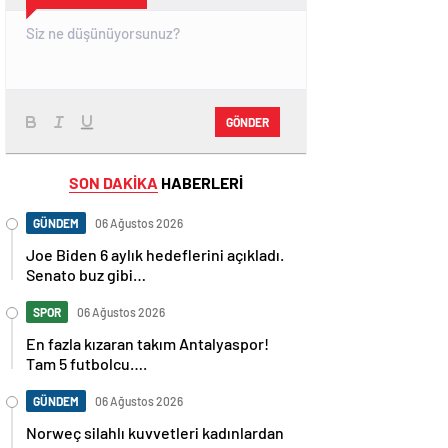
GÖNDER
SON DAKİKA
HABERLERİ
GÜNDEM
06 Ağustos 2026
Joe Biden 6 aylık hedeflerini açıkladı.
Senato buz gibi…
SPOR
06 Ağustos 2026
En fazla kızaran takım Antalyaspor!
Tam 5 futbolcu….
GÜNDEM
06 Ağustos 2026
Norweç silahlı kuvvetleri kadınlardan