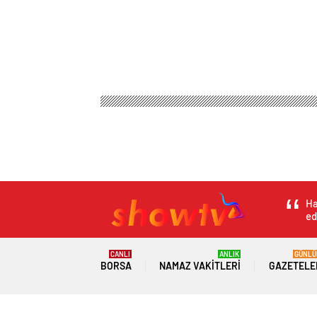
Ha
ed
CANLI
ANLIK
GÜNLÜ
BORSA
NAMAZ VAKITLERI
GAZETELE