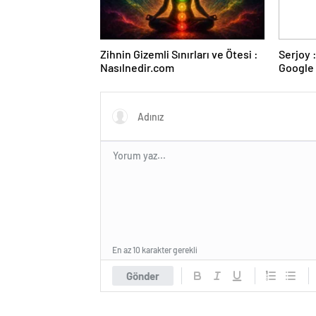
Zihnin Gizemli Sınırları ve Ötesi :
Serjoy : Dijital Medya Ajansı,
Nasılnedir.com
Google 
ve Web 
En az 10 karakter gerekli
Gönder