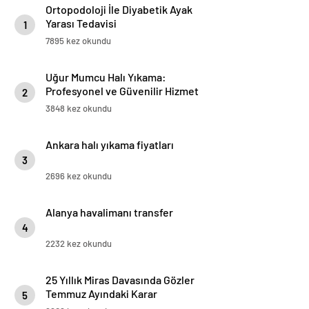
Ortopodoloji İle Diyabetik Ayak
Yarası Tedavisi
1
7895 kez okundu
Uğur Mumcu Halı Yıkama:
Profesyonel ve Güvenilir Hizmet
2
3848 kez okundu
Ankara halı yıkama fiyatları
3
2696 kez okundu
Alanya havalimanı transfer
4
2232 kez okundu
25 Yıllık Miras Davasında Gözler
Temmuz Ayındaki Karar
5
Duruşmasına Çevrildi