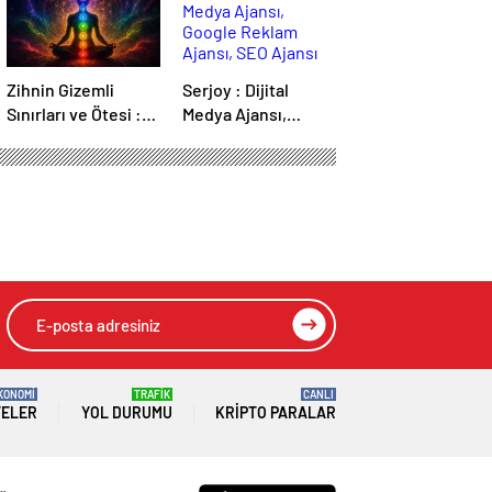
Zihnin Gizemli
Serjoy : Dijital
Sınırları ve Ötesi :
Medya Ajansı,
Nasılnedir.com
Google Reklam
Ajansı, SEO Ajansı
ve Web Tasarım
Ajansı
KONOMİ
TRAFİK
CANLI
TELER
YOL DURUMU
KRIPTO PARALAR