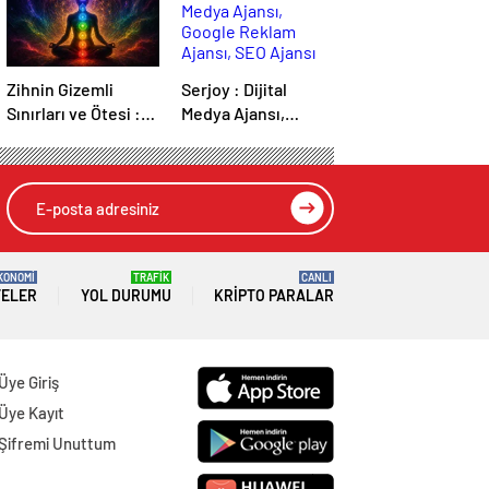
Zihnin Gizemli
Serjoy : Dijital
Sınırları ve Ötesi :
Medya Ajansı,
Nasılnedir.com
Google Reklam
Ajansı, SEO Ajansı
ve Web Tasarım
Ajansı
KONOMİ
TRAFİK
CANLI
TELER
YOL DURUMU
KRIPTO PARALAR
Üye Giriş
Üye Kayıt
Şifremi Unuttum