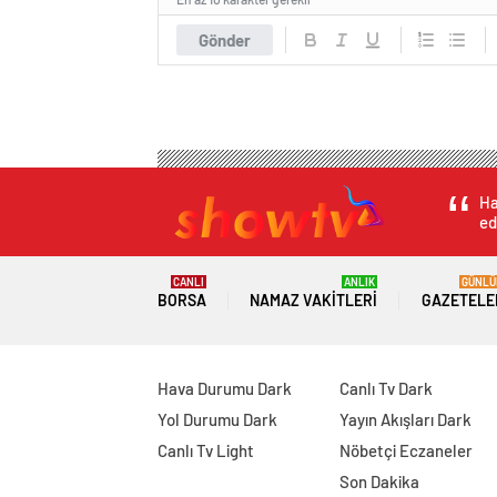
Gönder
Ha
ed
CANLI
ANLIK
GÜNLÜ
BORSA
NAMAZ VAKITLERI
GAZETELE
Hava Durumu Dark
Canlı Tv Dark
Yol Durumu Dark
Yayın Akışları Dark
Canlı Tv Light
Nöbetçi Eczaneler
Son Dakika