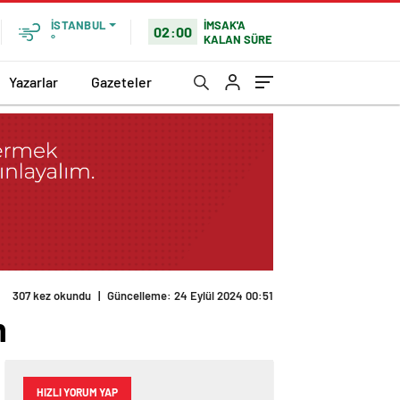
İMSAK'A
İSTANBUL
02:00
KALAN SÜRE
°
Yazarlar
Gazeteler
307 kez okundu
|
Güncelleme: 24 Eylül 2024 00:51
m
HIZLI YORUM YAP