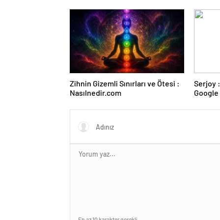
Duruşma
Zihnin Gizemli Sınırları ve Ötesi :
Serjoy : Dijital Medya Ajansı,
Nasılnedir.com
Google 
ve Web 
En az 10 karakter gerekli