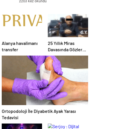
2203 kez okundu
Alanya havalimanı
25 Yıllık Miras
transfer
Davasında Gözler
Temmuz Ayındaki
Karar Duruşmasına
Çevrildi
Ortopodoloji İle Diyabetik Ayak Yarası
Tedavisi