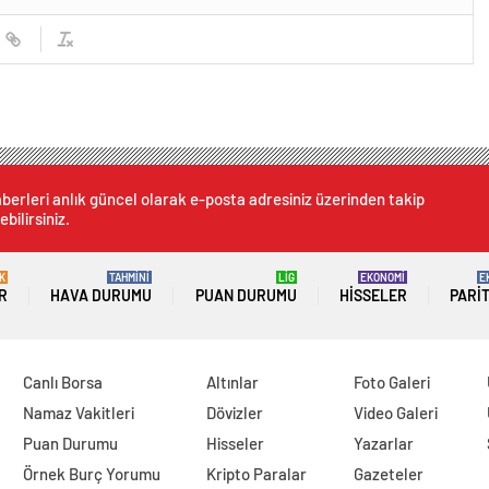
berleri anlık güncel olarak e-posta adresiniz üzerinden takip
ebilirsiniz.
K
TAHMİNİ
LİG
EKONOMİ
E
R
HAVA DURUMU
PUAN DURUMU
HISSELER
PARI
Canlı Borsa
Altınlar
Foto Galeri
Namaz Vakitleri
Dövizler
Video Galeri
Puan Durumu
Hisseler
Yazarlar
Örnek Burç Yorumu
Kripto Paralar
Gazeteler