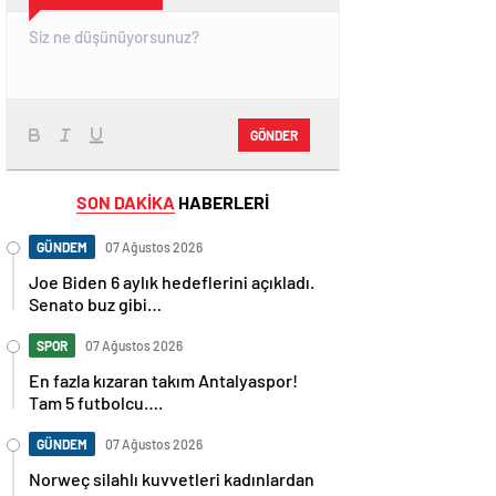
GÖNDER
SON DAKİKA
HABERLERİ
GÜNDEM
07 Ağustos 2026
Joe Biden 6 aylık hedeflerini açıkladı.
Senato buz gibi…
SPOR
07 Ağustos 2026
En fazla kızaran takım Antalyaspor!
Tam 5 futbolcu….
GÜNDEM
07 Ağustos 2026
Norweç silahlı kuvvetleri kadınlardan