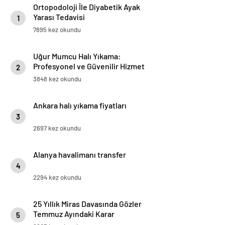
Ortopodoloji İle Diyabetik Ayak
Yarası Tedavisi
1
7895 kez okundu
Uğur Mumcu Halı Yıkama:
Profesyonel ve Güvenilir Hizmet
2
3848 kez okundu
Ankara halı yıkama fiyatları
3
2697 kez okundu
Alanya havalimanı transfer
4
2294 kez okundu
25 Yıllık Miras Davasında Gözler
Temmuz Ayındaki Karar
5
Duruşmasına Çevrildi