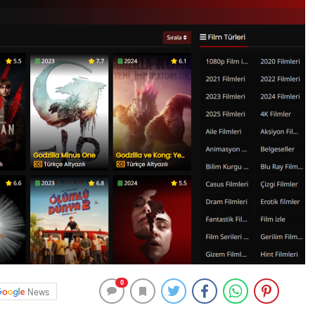
0
News