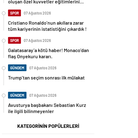
oluşan özel kuvvetler eğitimlerini
başlattı.
SPOR
07 Ağustos 2026
Cristiano Ronaldo’nun akıllara zarar
tüm kariyerinin istatistiğini çıkardık !
SPOR
07 Ağustos 2026
Galatasaray’a kötü haber! Monaco’dan
flaş Onyekuru kararı.
GÜNDEM
07 Ağustos 2026
Trump’tan seçim sonrası ilk mülakat
GÜNDEM
07 Ağustos 2026
Avusturya başbakanı Sebastian Kurz
ile ilgili bilinmeyenler
KATEGORİNİN POPÜLERLERİ