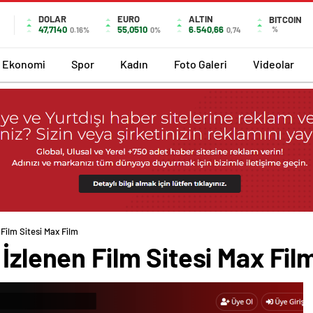
DOLAR
EURO
ALTIN
BITCOIN
47,7140
55,0510
6.540,66
%
0.16%
0%
0,74
Ekonomi
Spor
Kadın
Foto Galeri
Videolar
 Film Sitesi Max Film
 İzlenen Film Sitesi Max Fil