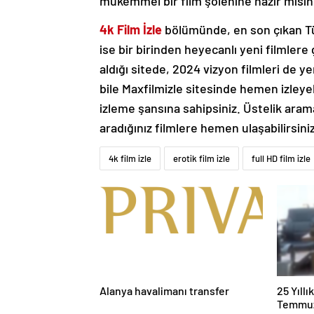
mükemmel bir film şölenine hazır mısın
4k Film İzle
bölümünde, en son çıkan Türk
ise bir birinden heyecanlı yeni filmlere g
aldığı sitede, 2024 vizyon filmleri de 
bile Maxfilmizle sitesinde hemen izleye
izleme şansına sahipsiniz. Üstelik ara
aradığınız filmlere hemen ulaşabilirsiniz
4k film izle
erotik film izle
full HD film izle
Alanya havalimanı transfer
25 Yıll
Temmuz