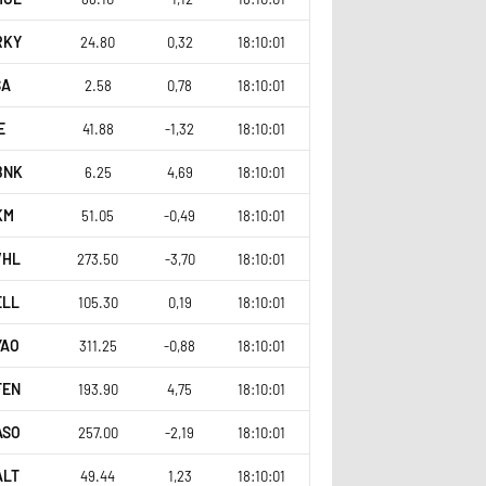
RKY
24.80
0,32
18:10:01
SA
2.58
0,78
18:10:01
E
41.88
-1,32
18:10:01
BNK
6.25
4,69
18:10:01
KM
51.05
-0,49
18:10:01
VHL
273.50
-3,70
18:10:01
ELL
105.30
0,19
18:10:01
YAO
311.25
-0,88
18:10:01
FEN
193.90
4,75
18:10:01
ASO
257.00
-2,19
18:10:01
ALT
49.44
1,23
18:10:01