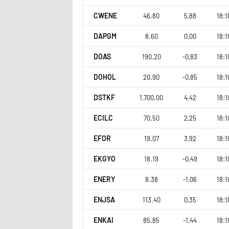
CWENE
46.80
5,88
18:1
DAPGM
8.60
0,00
18:1
DOAS
190.20
-0,83
18:1
DOHOL
20.90
-0,85
18:1
DSTKF
1,700.00
4,42
18:1
ECILC
70.50
2,25
18:1
EFOR
19.07
3,92
18:1
EKGYO
18.19
-0,49
18:1
ENERY
8.38
-1,06
18:1
ENJSA
113.40
0,35
18:1
ENKAI
85.85
-1,44
18:1