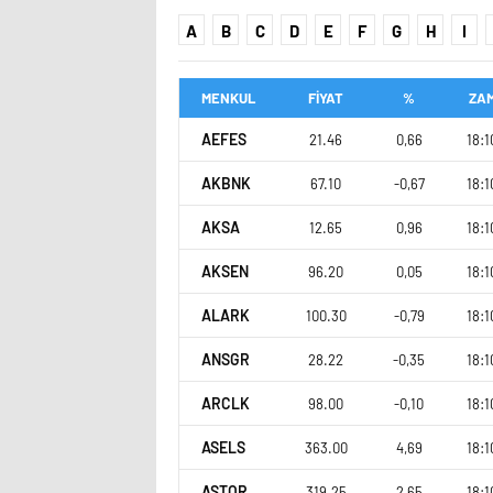
A
B
C
D
E
F
G
H
I
MENKUL
FİYAT
%
ZA
AEFES
21.46
0,66
18:1
AKBNK
67.10
-0,67
18:1
AKSA
12.65
0,96
18:1
AKSEN
96.20
0,05
18:1
ALARK
100.30
-0,79
18:1
ANSGR
28.22
-0,35
18:1
ARCLK
98.00
-0,10
18:1
ASELS
363.00
4,69
18:1
ASTOR
319.25
2,65
18:1