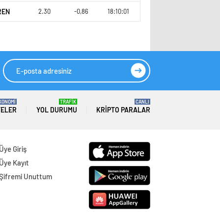
REN
2.30
-0,86
18:10:01
KONOMİ
TRAFİK
CANLI
TELER
YOL DURUMU
KRIPTO PARALAR
Üye Giriş
Üye Kayıt
Şifremi Unuttum