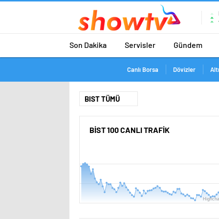
Son Dakika
Servisler
Gündem
Canlı Borsa
Dövizler
Alt
BİST 100 CANLI TRAFİK
9800
9750
9700
Highcha
9650
08:00
10:00
12:00