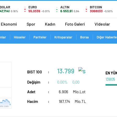
DOLAR
EURO
ALTIN
BITCOIN
47,7141
55,0339
6.553,91
3068033
0.16%
-0.01%
0,94
-0,50%
Ekonomi
Spor
Kadın
Foto Galeri
Videolar
ınlar
Hisseler
Pariteler
Kritoparalar
Borsa
Diğer Haberle
13.799
BIST 100
:
EN YÜ
13805
Değişim
:
0.00%
0,00
Adet
:
6.906
Mio.Lot
Hacim
:
187.174
Mio.TL
rts.com