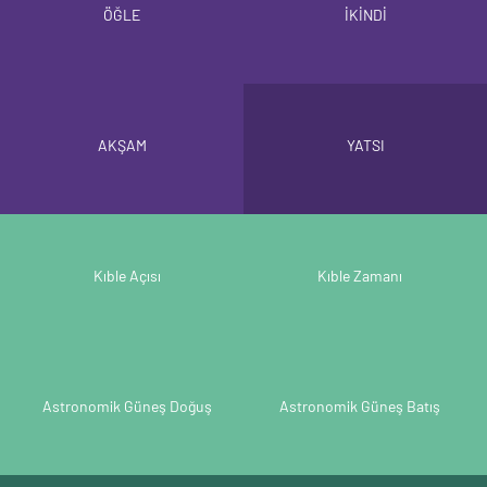
ÖĞLE
İKİNDİ
AKŞAM
YATSI
Kıble Açısı
Kıble Zamanı
Astronomik Güneş Doğuş
Astronomik Güneş Batış