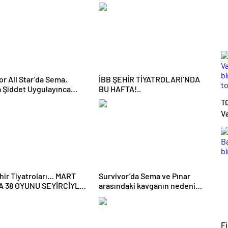
 Geliyor
ADAYI KİM OLDU?
or All Star’da Sema,
İBB ŞEHİR TİYATROLARI’NDA
a Şiddet Uygulayınca
BU HAFTA!..
fiye Edildi
T
Va
bi
t
k
d
hir Tiyatroları… MART
Survivor’da Sema ve Pınar
A 38 OYUNU SEYİRCİYLE
arasındaki kavganın nedeni
ŞTURUYOR!
ortaya çıktı
F