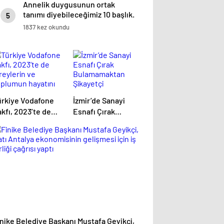
Annelik duygusunun ortak
tanımı diyebileceğimiz 10 başlık.
5
1837 kez okundu
ürkiye Vodafone
İzmir’de Sanayi
kfı, 2023’te de
Esnafı Çırak
reylerin ve
Bulamamaktan
oplumun hayatını
Şikayetçi
olaylaştırmaya
evam etti
inike Belediye Başkanı Mustafa Geyikçi,