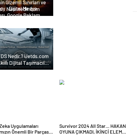
in Gizemli Sınırları ve
tal Medya
i : Nasılnedir.com
nsı, Google Reklam
nsı, SEO Ajansı ve Web
arım Ajansı
DS Nedir ? Uetds.com
Akıllı Dijital Taşımacılık
lımı
Zeka Uygulamaları
Survivor 2024 All Star… HAKAN
mızın Önemli Bir Parçası
OYUNA ÇIKMADI, İKİNCİ ELEME