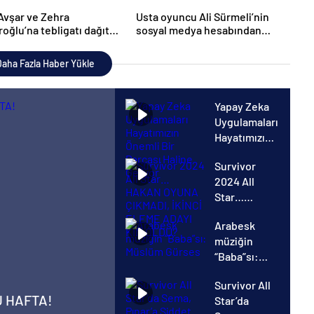
Avşar ve Zehra
Usta oyuncu Ali Sürmeli’nin
iroğlu’na tebligatı dağıtan
sosyal medya hesabından
hakkında dava açıldı
yapılan paylaşımlarla ilgili
açıklama
aha Fazla Haber Yükle
Yapay Zeka
Uygulamaları
Hayatımızın
Önemli Bir
Survivor
Parçası
2024 All
Haline
Star…
Geliyor
HAKAN
Arabesk
OYUNA
müziğin
ÇIKMADI,
“Baba”sı:
İKİNCİ
Müslüm
ELEME
Survivor All
Gürses
ADAYI KİM
U HAFTA!
Star’da
OLDU?