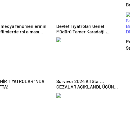
Ba
bi
 medya fenomenlerinin
Devlet Tiyatroları Genel
 filmlerde rol alması
Müdürü Tamer Karadağlı,
malara neden oluyor
EGEKAF 24’e konuk oldu
Re
S
B
D
EHİR TİYATROLARI’NDA
Survivor 2024 All Star…
FTA!
CEZALAR AÇIKLANDI, ÜÇÜNCÜ
ELEME ADAYI BELLİ OLDU!