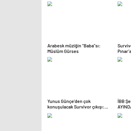
Haline
Arabesk müziğin “Baba”sı:
Surviv
Müslüm Gürses
Pınar’
Diskali
Yunus Günçe’den çok
İBB Şe
konuşulacak Survivor çıkışı:
AYIND
Davet edilmeme rağmen
BULU
videolarımdan dolayı beni
almadılar