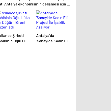
tı Antalya ekonomisinin gelişmesi için iş
rliği çağrısı yaptı
liance Şirketi
Antalya’da
ahibinin Oğlu Lüks
‘Sanayide Kadın Eli’
ir Düğün Töreni
Projesi İle İşsizlik
üzenledi
Azalıyor