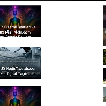
in Gizemli Sınırları ve
tal Medya
i : Nasılnedir.com
nsı, Google Reklam
nsı, SEO Ajansı ve Web
arım Ajansı
DS Nedir ? Uetds.com
Akıllı Dijital Taşımacılık
lımı