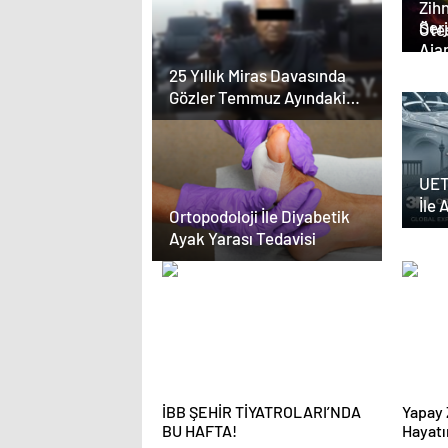
Zihn
Serjoy : Diji
Ötes
Aja
Aja
25 Yıllık Miras Davasında
Tas
Gözler Temmuz Ayındaki
Karar Duruşmasına Çevrildi
UET
İle 
Ortopodoloji İle Diyabetik
Yazı
Ayak Yarası Tedavisi
İBB ŞEHİR TİYATROLARI’NDA
Yapay 
BU HAFTA!
Hayatı