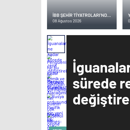
İBB ŞEHİR TİYATROLARI’NDA
BU HAFTA!
08 Ağustos 2026
0
P
İguanala
sürede r
değiştireb
Detaylar