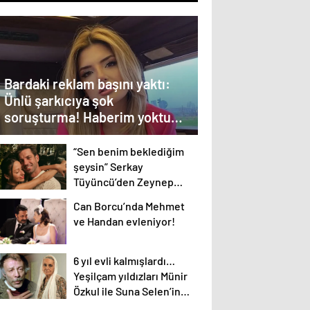
Bardaki reklam başını yaktı:
Ünlü şarkıcıya şok
soruşturma! Haberim yoktu…
“Sen benim beklediğim
şeysin” Serkay
Tüyüncü’den Zeynep
Bastık’a aşk dolu 1. yıl
Can Borcu’nda Mehmet
kutlaması!
ve Handan evleniyor!
6 yıl evli kalmışlardı…
Yeşilçam yıldızları Münir
Özkul ile Suna Selen’in
kızları da ünlü çıktı!