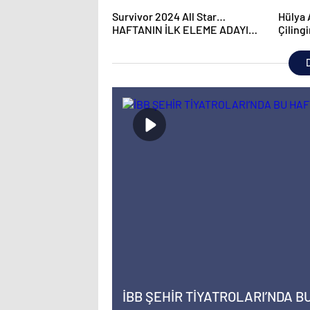
Survivor 2024 All Star…
Hülya 
HAFTANIN İLK ELEME ADAYI
Çiling
BELİ OLDU, HAKAN NASIL
kurye 
YAKALANDI?
D
İBB ŞEHİR TİYATROLARI’NDA B