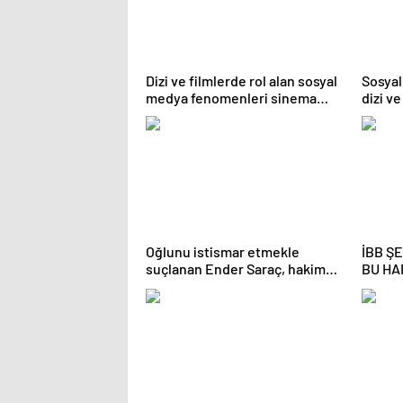
Dizi ve filmlerde rol alan sosyal
Sosyal
medya fenomenleri sinema
dizi ve
sektöründe kaliteyi düşürüyor
tartış
Oğlunu istismar etmekle
İBB Ş
suçlanan Ender Saraç, hakim
BU HA
karşısında gözyaşlarına
boğuldu