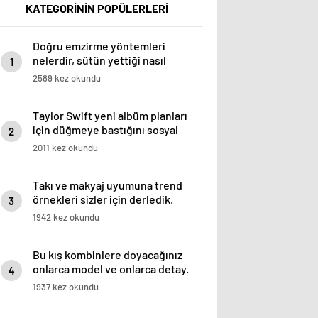
KATEGORİNİN POPÜLERLERİ
Doğru emzirme yöntemleri
nelerdir, sütün yettiği nasıl
1
anlaşılır?
2589 kez okundu
Taylor Swift yeni albüm planları
için düğmeye bastığını sosyal
2
medyadan duyurdu!
2011 kez okundu
Takı ve makyaj uyumuna trend
örnekleri sizler için derledik.
3
1942 kez okundu
Bu kış kombinlere doyacağınız
onlarca model ve onlarca detay.
4
1937 kez okundu