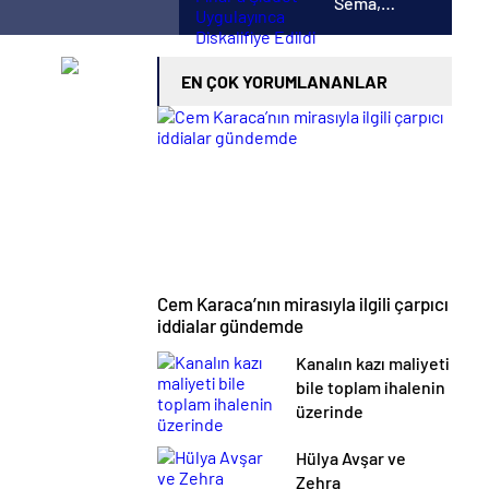
Sema,
Pınar’a
Şiddet
Uygulayınca
EN ÇOK YORUMLANANLAR
Diskalifiye
Edildi
Cem Karaca’nın mirasıyla ilgili çarpıcı
iddialar gündemde
Kanalın kazı maliyeti
bile toplam ihalenin
üzerinde
Hülya Avşar ve
Zehra