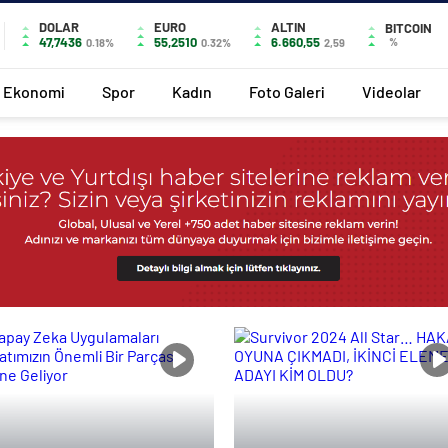
DOLAR
EURO
ALTIN
BITCOIN
47,7436
55,2510
6.660,55
%
0.18%
0.32%
2,59
Ekonomi
Spor
Kadın
Foto Galeri
Videolar