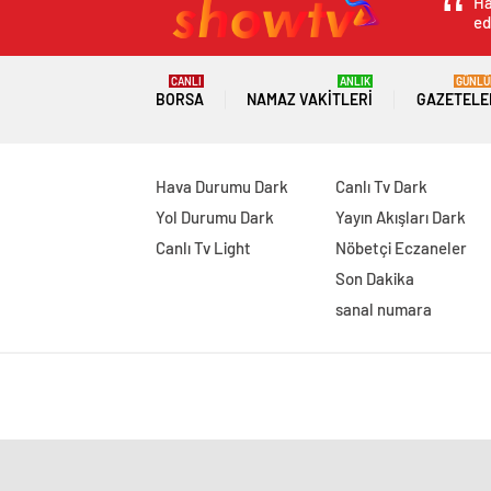
Ha
ed
CANLI
ANLIK
GÜNLÜ
BORSA
NAMAZ VAKITLERI
GAZETELE
Hava Durumu Dark
Canlı Tv Dark
Yol Durumu Dark
Yayın Akışları Dark
Canlı Tv Light
Nöbetçi Eczaneler
Son Dakika
sanal numara