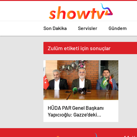
Son Dakika
Servisler
Gündem
Zulüm etiketi için sonuçlar
HÜDA PAR Genel Başkanı
Yapıcıoğlu: Gazze’deki
soykırım devam ederse seçim
kampanyası yapmak gelmiyor