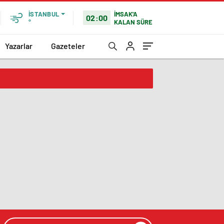
İMSAK'A
İSTANBUL
02:00
KALAN SÜRE
°
Yazarlar
Gazeteler