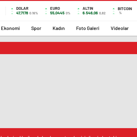
DOLAR
EURO
ALTIN
BITCOIN
47,7178
55,0445
6.546,06
%
0.16%
0%
0,82
Ekonomi
Spor
Kadın
Foto Galeri
Videolar