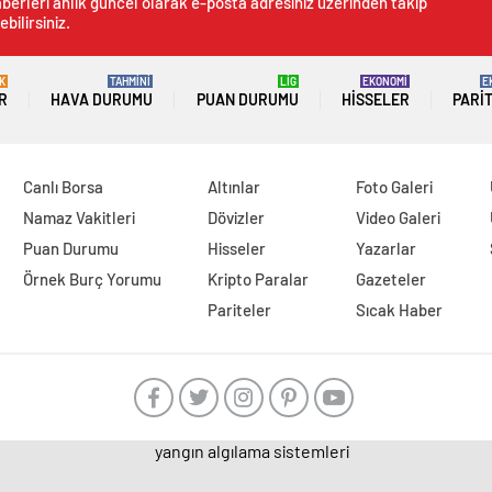
berleri anlık güncel olarak e-posta adresiniz üzerinden takip
ebilirsiniz.
K
TAHMİNİ
LİG
EKONOMİ
E
R
HAVA DURUMU
PUAN DURUMU
HISSELER
PARI
Canlı Borsa
Altınlar
Foto Galeri
Namaz Vakitleri
Dövizler
Video Galeri
Puan Durumu
Hisseler
Yazarlar
Örnek Burç Yorumu
Kripto Paralar
Gazeteler
Pariteler
Sıcak Haber
yangın algılama sistemleri