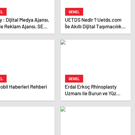
EL
GENEL
Ajansı,
UETDS Nedir ? Uetds.com
le Reklam Ajansı, SEO
İle Akıllı Dijital Taşımacılık
sı ve Web Tasarım
Yazılımı
ı
EL
GENEL
bil Haberleri Rehberi
Erdal Erkoç Rhinoplasty
Uzmanı ile Burun ve Yüz
Estetiğinde Uzman
Dokunuşlar