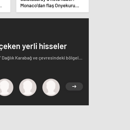
Monaco’dan flaş Onyekuru
kararı.
 çeken yerli hisseler
“ Dağlık Karabağ ve çevresindeki bölgeler
rçasıdır” dedi. İstifa çağrılarını kabul
ğ'ın sözde lideri Arayik Harutyunyan'la
saklamayan Fransa Cumhurbaşkanı Macron
i.