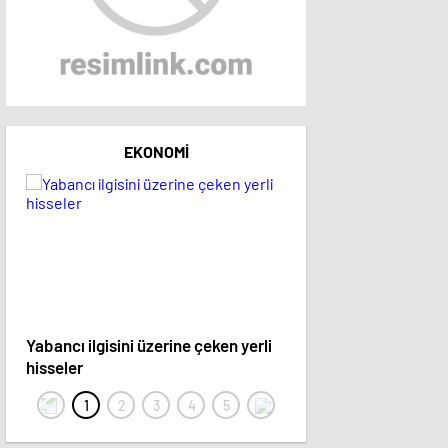
EKONOMI
Yabancı ilgisini üzerine çeken yerli
15 hisse hedef fiyatını 
hisseler