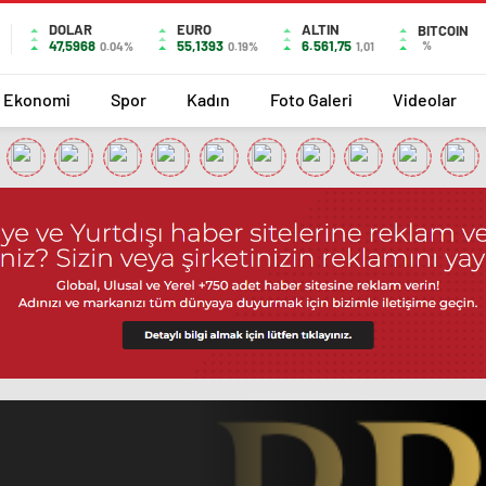
DOLAR
EURO
ALTIN
BITCOIN
47,5968
55,1393
6.561,75
%
0.04%
0.19%
1,01
Ekonomi
Spor
Kadın
Foto Galeri
Videolar