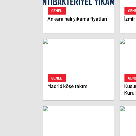
GENEL
GEN
Ankara halı yıkama fiyatları
İzmir
GENEL
GEN
Madrid köşe takımı
Kusur
Kurul
Komp
Tam 