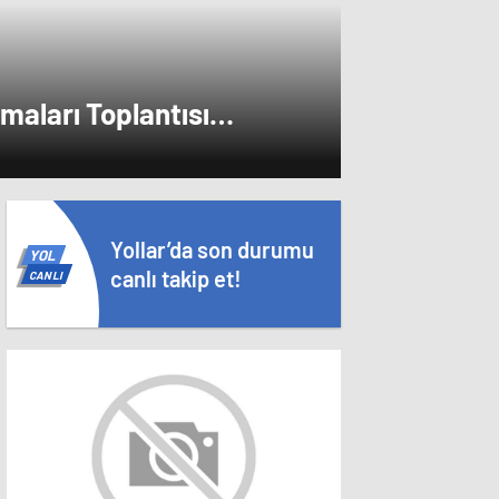
maları Toplantısı
leştirildi
Yollar’da son durumu
YOL
canlı takip et!
CANLI