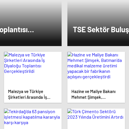
oplantısı
TSE Sektör Buluş
di
Erzurum’da Gerçek
Malezya ve Türkiye
Hazine ve Maliye Bakanı
Şirketleri Arasında İş
Mehmet Şimşek,
Diyaloğu Toplantısı
Batman’da medikal
Gerçekleştirildi
malzeme üretimi yapacak
bir fabrikanın açılışını
gerçekleştirdi