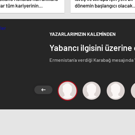
ar tüm kariyerinin
dönemin başlangıcı olacak
atistiğini çıkardık !
kararlar.
YAZARLARIMIZIN KALEMİNDEN
Yabancı ilgisini üzerine
Ermenistan'a verdiği Karabağ mesajında 
Azerbaycan Cumhuriyeti'nin ayrılmaz bir pa
etmeyen Başbakan Paşinyan Dağlık karaba
görüştü. Ermenistan'a verdiği desteği 
ise dikkat çeken bir ziyaret gerçekleştird