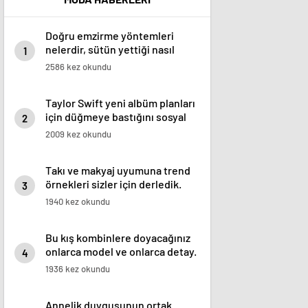
Doğru emzirme yöntemleri
nelerdir, sütün yettiği nasıl
1
anlaşılır?
2586 kez okundu
Taylor Swift yeni albüm planları
için düğmeye bastığını sosyal
2
medyadan duyurdu!
2009 kez okundu
Takı ve makyaj uyumuna trend
örnekleri sizler için derledik.
3
1940 kez okundu
Bu kış kombinlere doyacağınız
onlarca model ve onlarca detay.
4
1936 kez okundu
Annelik duygusunun ortak