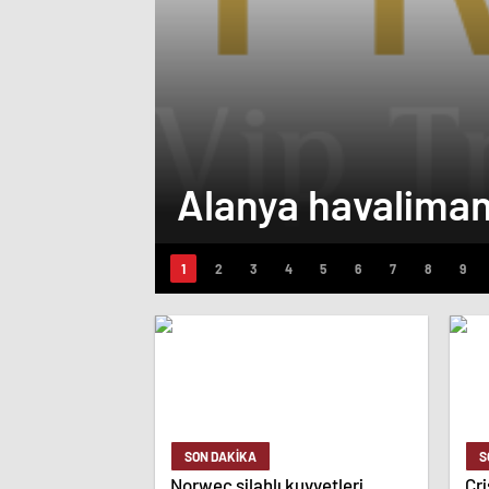
Alanya havaliman
SON DAKİKA
S
Norweç silahlı kuvvetleri
Cri