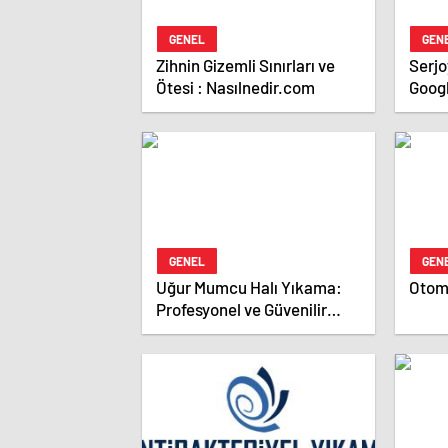
GENEL
GEN
Zihnin Gizemli Sınırları ve
Serjoy : Dijital Medya 
Ötesi : Nasılnedir.com
Goog
Ajan
Ajans
GENEL
GEN
Uğur Mumcu Halı Yıkama:
Otomo
Profesyonel ve Güvenilir
Hizmet