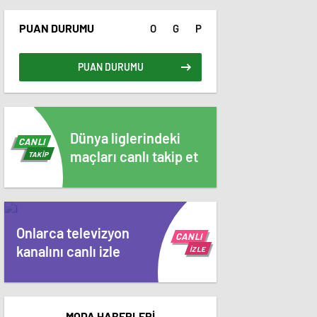
PUAN DURUMU
O
G
P
PUAN DURUMU
Dünya liglerindeki
CANLI
maçları canlı takip et
TAKİP
Onlarca televizyon
CANLI
kanalını canlı izle
İZLE
MODA HABERLERİ