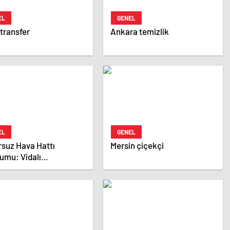
EL
GENEL
 transfer
Ankara temizlik
EL
GENEL
suz Hava Hattı
Mersin çiçekçi
umu: Vidalı
resörden Tabancaya
Performans