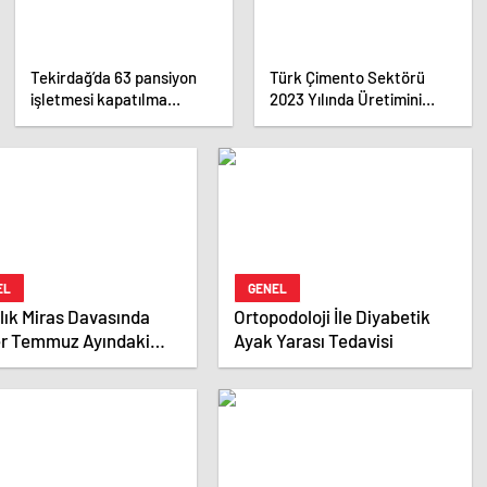
Tekirdağ’da 63 pansiyon
Türk Çimento Sektörü
işletmesi kapatılma
2023 Yılında Üretimini
kararıyla karşı karşıya
Artırdı
EL
GENEL
llık Miras Davasında
Ortopodoloji İle Diyabetik
er Temmuz Ayındaki
Ayak Yarası Tedavisi
 Duruşmasına Çevrildi