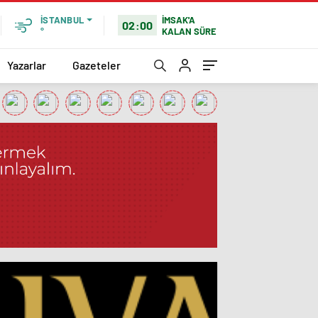
İMSAK'A
İSTANBUL
02:00
KALAN SÜRE
°
Yazarlar
Gazeteler