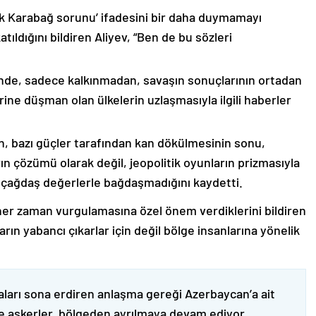
lık Karabağ sorunu’ ifadesini bir daha duymamayı
ıldığını bildiren Aliyev, “Ben de bu sözleri
nde, sadece kalkınmadan, savaşın sonuçlarının ortadan
rine düşman olan ülkelerin uzlaşmasıyla ilgili haberler
nin, bazı güçler tarafından kan dökülmesinin sonu,
ın çözümü olarak değil, jeopolitik oyunların prizmasıyla
 çağdaş değerlerle bağdaşmadığını kaydetti.
er zaman vurgulamasına özel önem verdiklerini bildiren
ın yabancı çıkarlar için değil bölge insanlarına yönelik
ları sona erdiren anlaşma gereği Azerbaycan’a ait
ve askerler, bölgeden ayrılmaya devam ediyor.