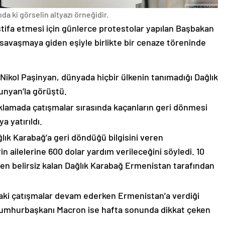
da ki görselin altyazı örneğidir.
stifa etmesi için günlerce protestolar yapılan Başbakan
avaşmaya giden eşiyle birlikte bir cenaze töreninde
 Nikol Paşinyan, dünyada hiçbir ülkenin tanımadığı Dağlık
unyan’la görüştü.
çıklamada çatışmalar sırasında kaçanların geri dönmesi
 yatırıldı.
lık Karabağ’a geri döndüğü bilgisini veren
n ailelerine 600 dolar yardım verileceğini söyledi. 10
n belirsiz kalan Dağlık Karabağ Ermenistan tarafından
ki çatışmalar devam ederken Ermenistan’a verdiği
Cumhurbaşkanı Macron ise hafta sonunda dikkat çeken