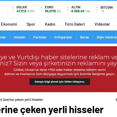
DOLAR
EURO
ALTIN
BITCOIN
47,7113
55,0179
6.566,45
%
0.17%
0%
1,14
Ekonomi
Spor
Kadın
Foto Galeri
Videolar
ınlar
Hisseler
Pariteler
Kritoparalar
Borsa
Diğer Haberle
ni üzerine çeken yerli hisseler
erine çeken yerli hisseler