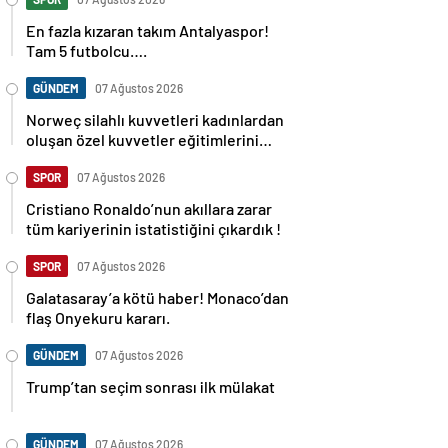
En fazla kızaran takım Antalyaspor!
Tam 5 futbolcu….
GÜNDEM
07 Ağustos 2026
Norweç silahlı kuvvetleri kadınlardan
oluşan özel kuvvetler eğitimlerini
başlattı.
SPOR
07 Ağustos 2026
Cristiano Ronaldo’nun akıllara zarar
tüm kariyerinin istatistiğini çıkardık !
SPOR
07 Ağustos 2026
Galatasaray’a kötü haber! Monaco’dan
flaş Onyekuru kararı.
GÜNDEM
07 Ağustos 2026
Trump’tan seçim sonrası ilk mülakat
GÜNDEM
07 Ağustos 2026