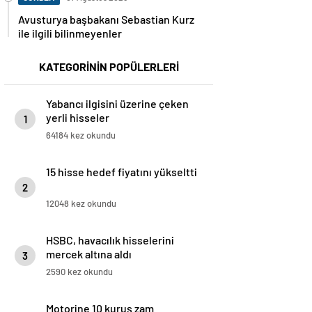
Avusturya başbakanı Sebastian Kurz
ile ilgili bilinmeyenler
KATEGORİNİN POPÜLERLERİ
Yabancı ilgisini üzerine çeken
yerli hisseler
1
64184 kez okundu
15 hisse hedef fiyatını yükseltti
2
12048 kez okundu
HSBC, havacılık hisselerini
mercek altına aldı
3
2590 kez okundu
Motorine 10 kuruş zam