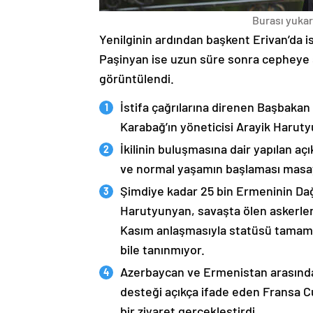
Burası yukarı
Yenilginin ardından başkent Erivan’da i
Paşinyan ise uzun süre sonra cepheye s
görüntülendi.
İstifa çağrılarına direnen Başbakan
Karabağ’ın yöneticisi Arayik Haruty
İkilinin buluşmasına dair yapılan a
ve normal yaşamın başlaması masaya
Şimdiye kadar 25 bin Ermeninin Dağ
Harutyunyan, savaşta ölen askerleri
Kasım anlaşmasıyla statüsü tamame
bile tanınmıyor.
Azerbaycan ve Ermenistan arasında
desteği açıkça ifade eden Fransa 
bir ziyaret gerçekleştirdi.