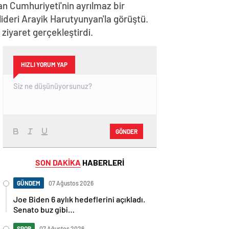
n Cumhuriyeti'nin ayrılmaz bir
lideri Arayik Harutyunyan'la görüştü.
iyaret gerçekleştirdi.
HIZLI YORUM YAP
GÖNDER
SON DAKİKA
HABERLERİ
GÜNDEM
07 Ağustos 2026
Joe Biden 6 aylık hedeflerini açıkladı.
Senato buz gibi…
SPOR
07 Ağustos 2026