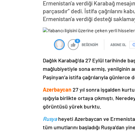
Ermenistan'a verdiği Karabağ mesajın
parçasıdır” dedi. İstifa çağrılarını k
Ermenistan'a verdiği desteği saklama
0
BEĞENDİM
ABONE OL
Dağlık Karabağ’da 27 Eylül tarihinde ba
mağlubiyetiyle sona ermiş, yenilginin 
Paşinyan’a istifa çağrılarıyla günlerce 
Azerbaycan
27 yıl sonra işgalden kurtu
ışığıyla birlikte ortaya çıkmıştı. Nere
görüntüsü yürek burktu.
Rusya
heyeti Azerbaycan ve Ermenistan
tüm umutlarını başladığı Rusya’dan yine