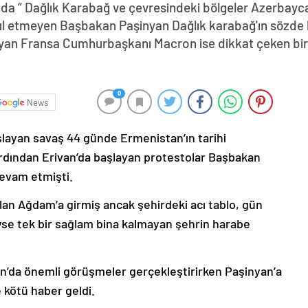
da “ Dağlık Karabağ ve çevresindeki bölgeler Azerbayca
abul etmeyen Başbakan Paşinyan Dağlık karabağ'ın sözde 
yan Fransa Cumhurbaşkanı Macron ise dikkat çeken bir z
0
News
şlayan savaş 44 günde Ermenistan’ın tarihi
ardından Erivan’da başlayan protestolar Başbakan
devam etmişti.
lan Ağdam’a girmiş ancak şehirdeki acı tablo, gün
deyse tek bir sağlam bina kalmayan şehrin harabe
’da önemli görüşmeler gerçekleştirirken Paşinyan’a
 kötü haber geldi.