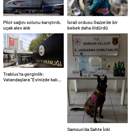
Pilot sağını solunu karıştırdı,
İsrail ordusu Gazze’de bir
uçak alev aldı
bebek daha öldürdü
Trablus’ta gerginlik:
Vatandaşlara “Evinizde kalın”
çağrısı
Samsun’da Sahte İçki