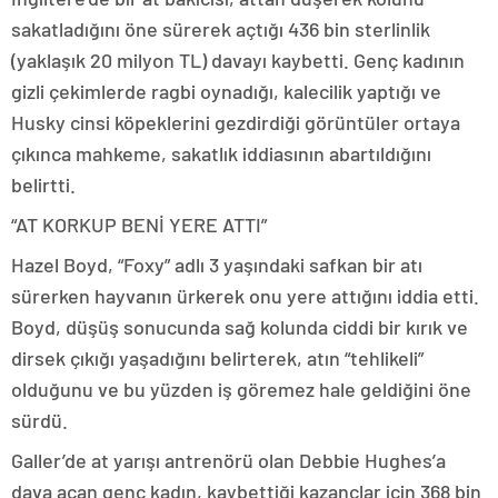
sakatladığını öne sürerek açtığı 436 bin sterlinlik
(yaklaşık 20 milyon TL) davayı kaybetti. Genç kadının
gizli çekimlerde ragbi oynadığı, kalecilik yaptığı ve
Husky cinsi köpeklerini gezdirdiği görüntüler ortaya
çıkınca mahkeme, sakatlık iddiasının abartıldığını
belirtti.
“AT KORKUP BENİ YERE ATTI”
Hazel Boyd, “Foxy” adlı 3 yaşındaki safkan bir atı
sürerken hayvanın ürkerek onu yere attığını iddia etti.
Boyd, düşüş sonucunda sağ kolunda ciddi bir kırık ve
dirsek çıkığı yaşadığını belirterek, atın “tehlikeli”
olduğunu ve bu yüzden iş göremez hale geldiğini öne
sürdü.
Galler’de at yarışı antrenörü olan Debbie Hughes’a
dava açan genç kadın, kaybettiği kazançlar için 368 bin