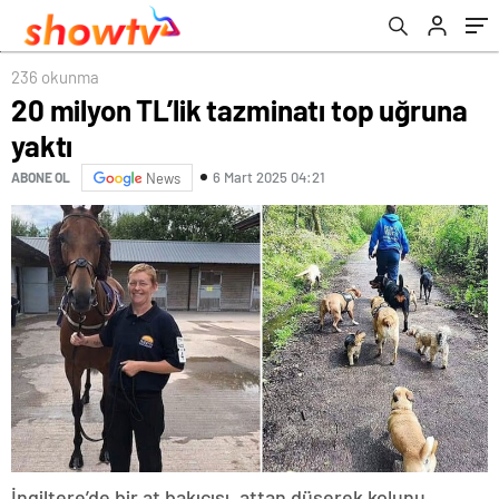
236 okunma
20 milyon TL’lik tazminatı top uğruna
yaktı
6 Mart 2025 04:21
ABONE OL
News
İngiltere’de bir at bakıcısı, attan düşerek kolunu