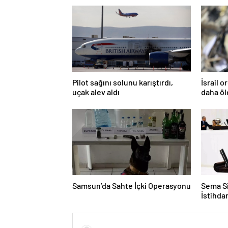
Pilot sağını solunu karıştırdı,
İsrail 
uçak alev aldı
daha ö
Samsun’da Sahte İçki Operasyonu
Sema Si
İstihd