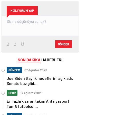
HIZLI YORUM YAP
GÖNDER
SON DAKİKA
HABERLERİ
GÜNDEM
07 Ağustos 2026
Joe Biden 6 aylık hedeflerini açıkladı.
Senato buz gibi…
SPOR
07 Ağustos 2026
En fazla kızaran takım Antalyaspor!
Tam 5 futbolcu….