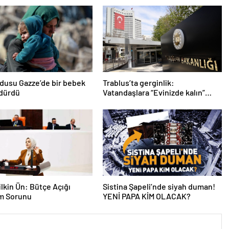
ordusu Gazze’de bir bebek
Trablus’ta gerginlik:
ldürdü
Vatandaşlara “Evinizde kalın”
çağrısı
lkin Ün: Bütçe Açığı
Sistina Şapeli’nde siyah duman!
am Sorunu
YENİ PAPA KİM OLACAK?