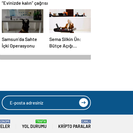
“Evinizde kalın” çağrısı
Samsun’da Sahte
Sema Silkin Ün:
İçki Operasyonu
Bütçe Açığı
İstihdam Sorunu
KONOMİ
TRAFİK
CANLI
TELER
YOL DURUMU
KRIPTO PARALAR