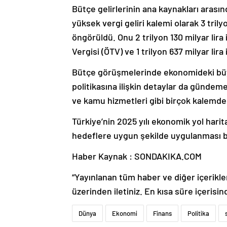
Bütçe gelirlerinin ana kaynakları arasında
yüksek vergi geliri kalemi olarak 3 tril
öngörüldü. Onu 2 trilyon 130 milyar lira il
Vergisi (ÖTV) ve 1 trilyon 637 milyar lira
Bütçe görüşmelerinde ekonomideki büy
politikasına ilişkin detaylar da gündem
ve kamu hizmetleri gibi birçok kalemde ö
Türkiye’nin 2025 yılı ekonomik yol hari
hedeflere uygun şekilde uygulanması b
Haber Kaynak : SONDAKIKA.COM
“Yayınlanan tüm haber ve diğer içerikler i
üzerinden iletiniz. En kısa süre içerisin
Dünya
Ekonomi
Finans
Politika