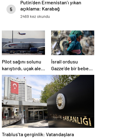
Putin’den Ermenistan’ı yıkan
açıklama: Karabağ
5
Azerbaycan’ın ayrılmaz bir
2469 kez okundu
parçasıdır!
Pilot sağını solunu
İsrail ordusu
karıştırdı, uçak alev
Gazze’de bir bebek
aldı
daha öldürdü
Trablus’ta gerginlik: Vatandaşlara