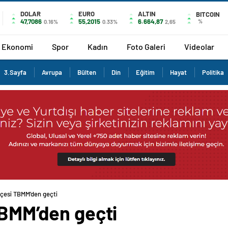
DOLAR
EURO
ALTIN
BITCOIN
47,7086
55,2015
6.664,87
%
0.16%
0.33%
2,65
Ekonomi
Spor
Kadın
Foto Galeri
Videolar
3.Sayfa
Avrupa
Bülten
Din
Eğitim
Hayat
Politika
tçesi TBMM’den geçti
TBMM’den geçti