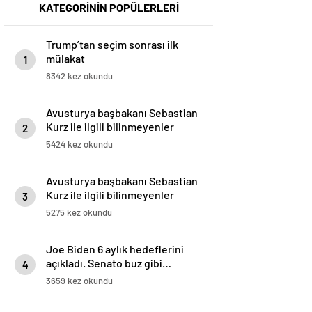
KATEGORİNİN POPÜLERLERİ
Trump’tan seçim sonrası ilk
mülakat
1
8342 kez okundu
Avusturya başbakanı Sebastian
Kurz ile ilgili bilinmeyenler
2
5424 kez okundu
Avusturya başbakanı Sebastian
Kurz ile ilgili bilinmeyenler
3
5275 kez okundu
Joe Biden 6 aylık hedeflerini
açıkladı. Senato buz gibi…
4
3659 kez okundu