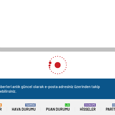
berleri anlık güncel olarak e-posta adresiniz üzerinden takip
ebilirsiniz.
K
TAHMİNİ
LİG
EKONOMİ
E
R
HAVA DURUMU
PUAN DURUMU
HISSELER
PARI