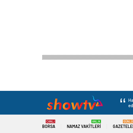
Ha
ed
CANLI
ANLIK
GÜNLÜ
BORSA
NAMAZ VAKITLERI
GAZETELE