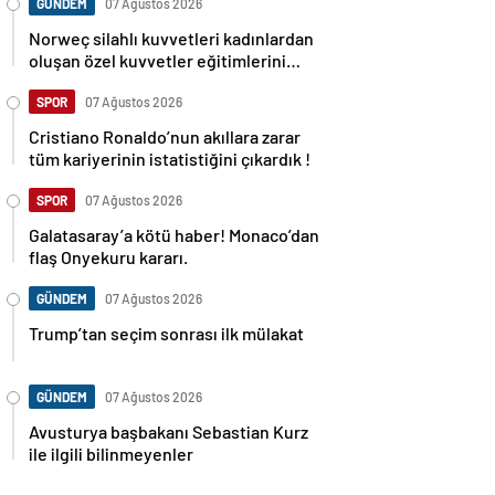
GÜNDEM
07 Ağustos 2026
Norweç silahlı kuvvetleri kadınlardan
oluşan özel kuvvetler eğitimlerini
başlattı.
SPOR
07 Ağustos 2026
Cristiano Ronaldo’nun akıllara zarar
tüm kariyerinin istatistiğini çıkardık !
SPOR
07 Ağustos 2026
Galatasaray’a kötü haber! Monaco’dan
flaş Onyekuru kararı.
GÜNDEM
07 Ağustos 2026
Trump’tan seçim sonrası ilk mülakat
GÜNDEM
07 Ağustos 2026
Avusturya başbakanı Sebastian Kurz
ile ilgili bilinmeyenler