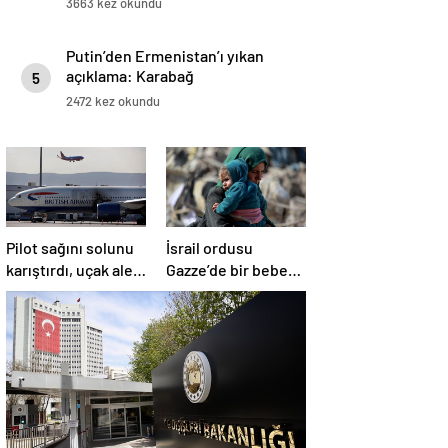
3663 kez okundu
Putin’den Ermenistan’ı yıkan
açıklama: Karabağ
5
Azerbaycan’ın ayrılmaz bir
2472 kez okundu
parçasıdır!
Pilot sağını solunu
İsrail ordusu
karıştırdı, uçak alev
Gazze’de bir bebek
aldı
daha öldürdü