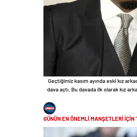
Geçtiğimiz kasım ayında eski kız arka
dava açtı. Bu davada ilk olarak kız arka
GÜNÜN EN ÖNEMLİ MANŞETLERİ İÇİN 