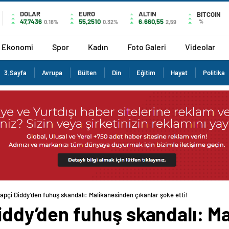
DOLAR
EURO
ALTIN
BITCOIN
47,7436
55,2510
6.660,55
%
0.18%
0.32%
2,59
Ekonomi
Spor
Kadın
Foto Galeri
Videolar
3.Sayfa
Avrupa
Bülten
Din
Eğitim
Hayat
Politika
rapçi Diddy’den fuhuş skandalı: Malikanesinden çıkanlar şoke etti!
Diddy’den fuhuş skandalı: M