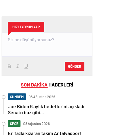
HIZLI YORUM YAP
GÖNDER
SON DAKİKA
HABERLERİ
GÜNDEM
08 Ağustos 2026
Joe Biden 6 aylık hedeflerini açıkladı.
Senato buz gibi…
SPOR
08 Ağustos 2026
En fazla kızaran takım Antalyaspor!