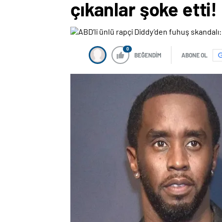
çıkanlar şoke etti!
0
BEĞENDİM
ABONE OL