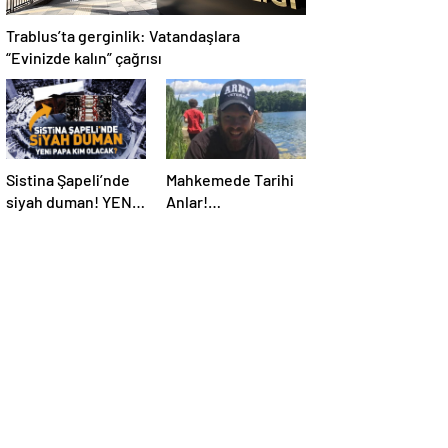
Trablus’ta gerginlik: Vatandaşlara
“Evinizde kalın” çağrısı
Sistina Şapeli’nde
Mahkemede Tarihi
siyah duman! YENİ
Anlar!
PAPA KİM OLACAK?
Öldürüldükten 4 Yıl
Sonra, Katiline
Yapay Zeka ile
Seslendi…