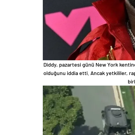
Diddy, pazartesi günü New York kentind
olduğunu iddia etti. Ancak yetkililer, r
bir