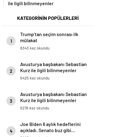
ile ilgili bilinmeyenler
KATEGORİNİN POPÜLERLERİ
Trump’tan seçim sonrası ilk
mülakat
1
8343 kez okundu
Avusturya başbakanı Sebastian
Kurz ile ilgili bilinmeyenler
2
5425 kez okundu
Avusturya başbakanı Sebastian
Kurz ile ilgili bilinmeyenler
3
5276 kez okundu
Joe Biden 6 aylık hedeflerini
açıkladı. Senato buz gibi…
4