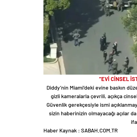
“EVİ CİNSEL İ
Diddy’nin Miami’deki evine baskın düzen
gizli kameralarla çevrili, açıkça cins
Güvenlik gerekçesiyle ismi açıklanmay
sizin haberinizin olmayacağı açılar d
if
Haber Kaynak : SABAH.COM.TR