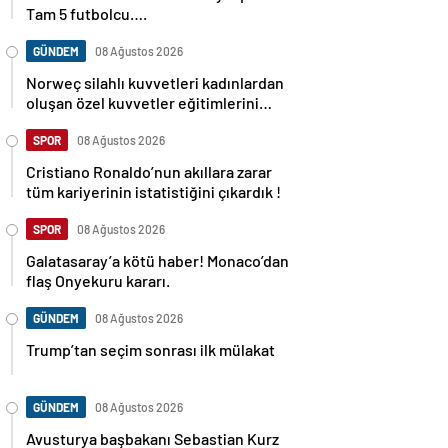
Tam 5 futbolcu….
GÜNDEM
08 Ağustos 2026
Norweç silahlı kuvvetleri kadınlardan
oluşan özel kuvvetler eğitimlerini
başlattı.
SPOR
08 Ağustos 2026
Cristiano Ronaldo’nun akıllara zarar
tüm kariyerinin istatistiğini çıkardık !
SPOR
08 Ağustos 2026
Galatasaray’a kötü haber! Monaco’dan
flaş Onyekuru kararı.
GÜNDEM
08 Ağustos 2026
Trump’tan seçim sonrası ilk mülakat
GÜNDEM
08 Ağustos 2026
Avusturya başbakanı Sebastian Kurz