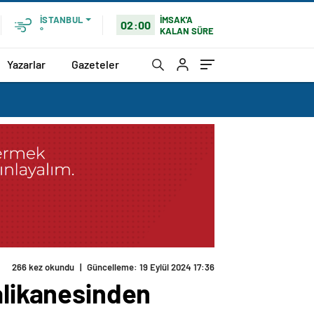
İMSAK'A
İSTANBUL
02:00
KALAN SÜRE
°
Yazarlar
Gazeteler
alikanesinden