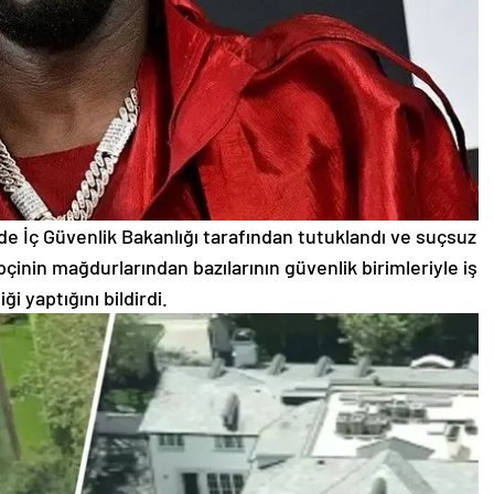
e İç Güvenlik Bakanlığı tarafından tutuklandı ve suçsuz
apçinin mağdurlarından bazılarının güvenlik birimleriyle iş
liği yaptığını bildirdi.