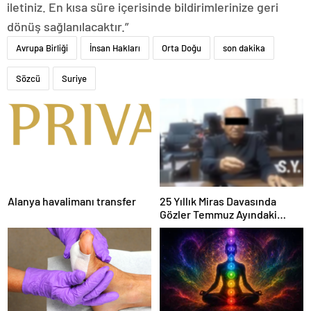
iletiniz. En kısa süre içerisinde bildirimlerinize geri
dönüş sağlanılacaktır.”
Avrupa Birliği
İnsan Hakları
Orta Doğu
son dakika
Sözcü
Suriye
Alanya havalimanı transfer
25 Yıllık Miras Davasında
Gözler Temmuz Ayındaki
Karar Duruşmasına Çevrildi