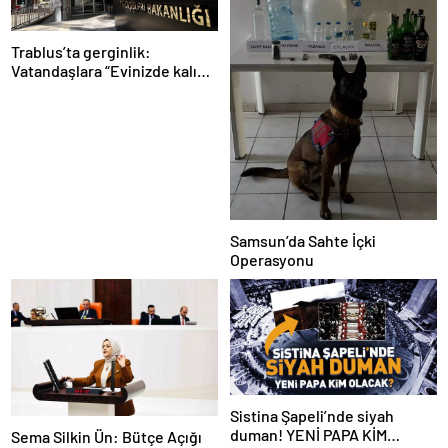
Trablus’ta gerginlik:
Vatandaşlara “Evinizde kalın”
çağrısı
Samsun’da Sahte İçki
Operasyonu
Sistina Şapeli’nde siyah
duman! YENİ PAPA KİM
Sema Silkin Ün: Bütçe Açığı