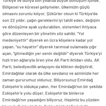
Türkiye ve dünya son yıllarda büyük dönüşüm içinde.
Bölgesel ve küresel gelişmeler, ülkemizin güçlü
olmasını zorunlu kılıyor. Şükürler olsun ki Türkiye’de
son 22 yıldır, çağın gereklerini iyi tahlil eden, değişim
ve dönüşüme ayak uydurabilen, sistemleri ihtiyaca
göre düzenleyen bir yönetim söz sahibi. “Yol
medeniyettir” diyerek en ücra köşelere kadar yol
yapan, “su hayattır” diyerek tarımsal sulamada çığır
açan, “gitmediğin yer senin değildir” diyerek Türkiye’yi
hızlı tren ağlarıyla ören yine AK Parti iktidarı oldu. AK
Parti, belediyecilik anlayışını da kökten değiştirdi.
Emirdağlılar olarak da ülke sevdanız ve azminizle her
zaman gururumuz oldunuz. Biliyorsunuz Emirdağ
Eskişehir’e oldukça yakın. Her Emirdağlı’nın bir şekilde
Eskişehir’e yolu düşer. Eskişehir’de binlerce
Emirdağlı’nın yaşadığını biliyoruz. Hepimiz bu yüzden