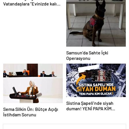
Vatandaşlara “Evinizde kalın”
çağrısı
Samsun’da Sahte İçki
Operasyonu
Sistina Şapeli’nde siyah
duman! YENİ PAPA KİM
Sema Silkin Ün: Bütçe Açığı
OLACAK?
İstihdam Sorunu