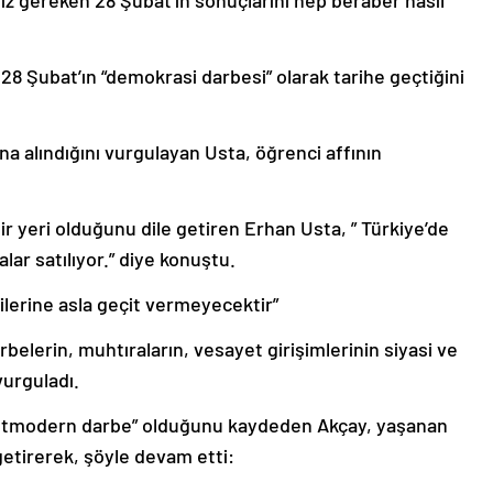
 gereken 28 Şubat’ın sonuçlarını hep beraber nasıl
 28 Şubat’ın “demokrasi darbesi” olarak tarihe geçtiğini
na alındığını vurgulayan Usta, öğrenci affının
ir yeri olduğunu dile getiren Erhan Usta, ” Türkiye’de
lar satılıyor.” diye konuştu.
lilerine asla geçit vermeyecektir”
elerin, muhtıraların, vesayet girişimlerinin siyasi ve
vurguladı.
“postmodern darbe” olduğunu kaydeden Akçay, yaşanan
getirerek, şöyle devam etti: