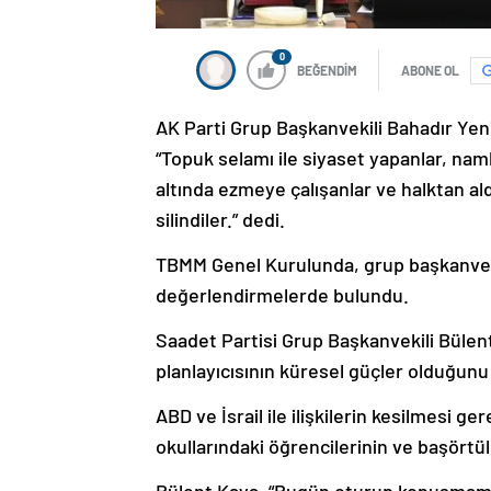
0
BEĞENDİM
ABONE OL
AK Parti Grup Başkanvekili Bahadır Yeni
“Topuk selamı ile siyaset yapanlar, nam
altında ezmeye çalışanlar ve halktan al
silindiler.” dedi.
TBMM Genel Kurulunda, grup başkanvekil
değerlendirmelerde bulundu.
Saadet Partisi Grup Başkanvekili Büle
planlayıcısının küresel güçler olduğunu
ABD ve İsrail ile ilişkilerin kesilmesi
okullarındaki öğrencilerinin ve başörtül