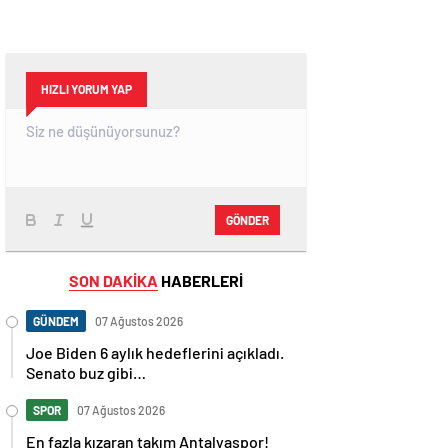
HIZLI YORUM YAP
GÖNDER
SON DAKİKA
HABERLERİ
GÜNDEM
07 Ağustos 2026
Joe Biden 6 aylık hedeflerini açıkladı.
Senato buz gibi…
SPOR
07 Ağustos 2026
En fazla kızaran takım Antalyaspor!