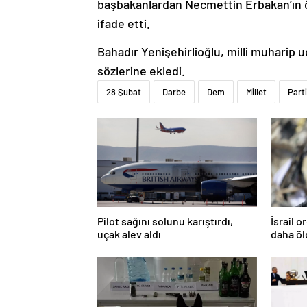
başbakanlardan Necmettin Erbakan’ın ö
ifade etti.
Bahadır Yenişehirlioğlu, milli muharip 
sözlerine ekledi.
28 Şubat
Darbe
Dem
Millet
Parti
Pilot sağını solunu karıştırdı,
İsrail 
uçak alev aldı
daha ö