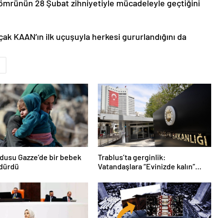
mrünün 28 Şubat zihniyetiyle mücadeleyle geçtiğini
uçak KAAN’ın ilk uçuşuyla herkesi gururlandığını da
ordusu Gazze’de bir bebek
Trablus’ta gerginlik:
ldürdü
Vatandaşlara “Evinizde kalın”
çağrısı