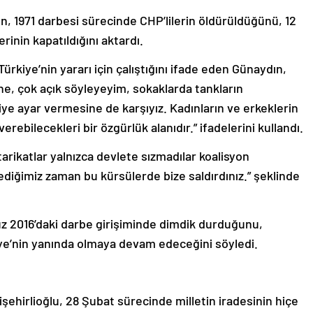
 1971 darbesi sürecinde CHP’lilerin öldürüldüğünü, 12
rinin kapatıldığını aktardı.
kiye’nin yararı için çalıştığını ifade eden Günaydın,
e, çok açık söyleyeyim, sokaklarda tankların
e ayar vermesine de karşıyız. Kadınların ve erkeklerin
erebilecekleri bir özgürlük alanıdır.” ifadelerini kullandı.
 tarikatlar yalnızca devlete sızmadılar koalisyon
 dediğimiz zaman bu kürsülerde bize saldırdınız.” şeklinde
 2016’daki darbe girişiminde dimdik durduğunu,
kiye’nin yanında olmaya devam edeceğini söyledi.
şehirlioğlu, 28 Şubat sürecinde milletin iradesinin hiçe