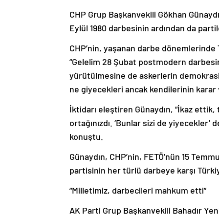
CHP Grup Başkanvekili Gökhan Günaydın,
Eylül 1980 darbesinin ardından da partile
CHP’nin, yaşanan darbe dönemlerinde Tür
“Gelelim 28 Şubat postmodern darbesin
yürütülmesine de askerlerin demokrasiy
ne giyecekleri ancak kendilerinin karar v
İktidarı eleştiren Günaydın, “İkaz ettik,
ortağınızdı. ‘Bunlar sizi de yiyecekler’
konuştu.
Günaydın, CHP’nin, FETÖ’nün 15 Temmuz
partisinin her türlü darbeye karşı Tür
“Milletimiz, darbecileri mahkum etti”
AK Parti Grup Başkanvekili Bahadır Yeni