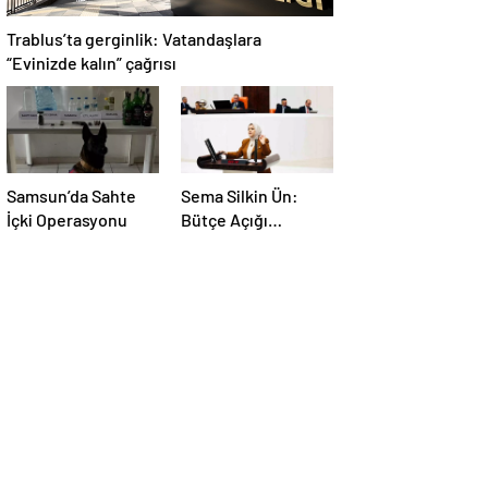
Trablus’ta gerginlik: Vatandaşlara
“Evinizde kalın” çağrısı
Samsun’da Sahte
Sema Silkin Ün:
İçki Operasyonu
Bütçe Açığı
İstihdam Sorunu