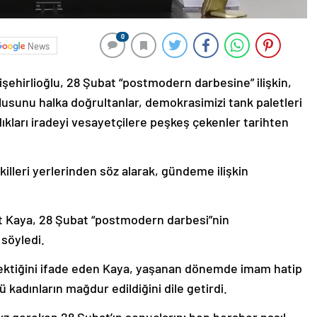
0
News
şehirlioğlu, 28 Şubat “postmodern darbesine” ilişkin,
lusunu halka doğrultanlar, demokrasimizi tank paletleri
dıkları iradeyi vesayetçilere peşkeş çekenler tarihten
leri yerlerinden söz alarak, gündeme ilişkin
nt Kaya, 28 Şubat “postmodern darbesi”nin
 söyledi.
 gerektiğini ifade eden Kaya, yaşanan dönemde imam hatip
ü kadınların mağdur edildiğini dile getirdi.