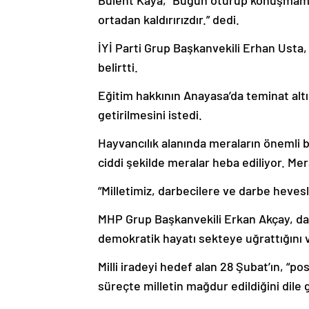
Bülent Kaya, “Bugün oturup konuşmamız
ortadan kaldırırızdır.” dedi.
İYİ Parti Grup Başkanvekili Erhan Usta,
belirtti.
Eğitim hakkının Anayasa’da teminat altı
getirilmesini istedi.
Hayvancılık alanında meraların önemli b
ciddi şekilde meralar heba ediliyor. Mera
“Milletimiz, darbecilere ve darbe heves
MHP Grup Başkanvekili Erkan Akçay, darb
demokratik hayatı sekteye uğrattığını 
Milli iradeyi hedef alan 28 Şubat’ın, 
süreçte milletin mağdur edildiğini dile 