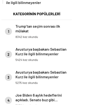
ile ilgili bilinmeyenler
KATEGORİNİN POPÜLERLERİ
Trump’tan seçim sonrası ilk
mülakat
1
8342 kez okundu
Avusturya başbakanı Sebastian
Kurz ile ilgili bilinmeyenler
2
5424 kez okundu
Avusturya başbakanı Sebastian
Kurz ile ilgili bilinmeyenler
3
5275 kez okundu
Joe Biden 6 aylık hedeflerini
açıkladı. Senato buz gibi…
4