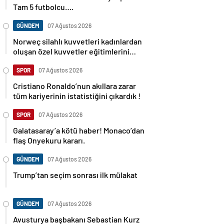
Tam 5 futbolcu….
GÜNDEM
07 Ağustos 2026
Norweç silahlı kuvvetleri kadınlardan
oluşan özel kuvvetler eğitimlerini
başlattı.
SPOR
07 Ağustos 2026
Cristiano Ronaldo’nun akıllara zarar
tüm kariyerinin istatistiğini çıkardık !
SPOR
07 Ağustos 2026
Galatasaray’a kötü haber! Monaco’dan
flaş Onyekuru kararı.
GÜNDEM
07 Ağustos 2026
Trump’tan seçim sonrası ilk mülakat
GÜNDEM
07 Ağustos 2026
Avusturya başbakanı Sebastian Kurz