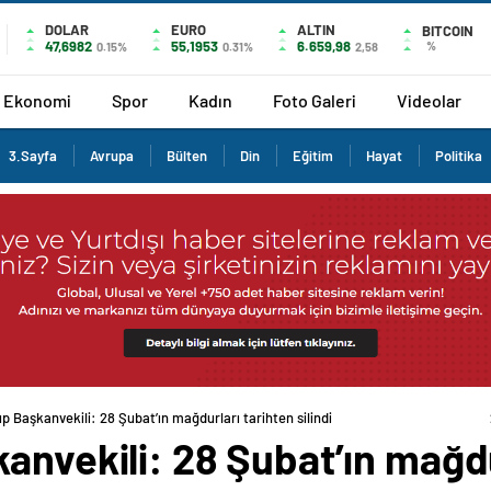
DOLAR
EURO
ALTIN
BITCOIN
47,6982
55,1953
6.659,98
%
0.15%
0.31%
2,58
Ekonomi
Spor
Kadın
Foto Galeri
Videolar
3.Sayfa
Avrupa
Bülten
Din
Eğitim
Hayat
Politika
p Başkanvekili: 28 Şubat’ın mağdurları tarihten silindi
anvekili: 28 Şubat’ın mağdu