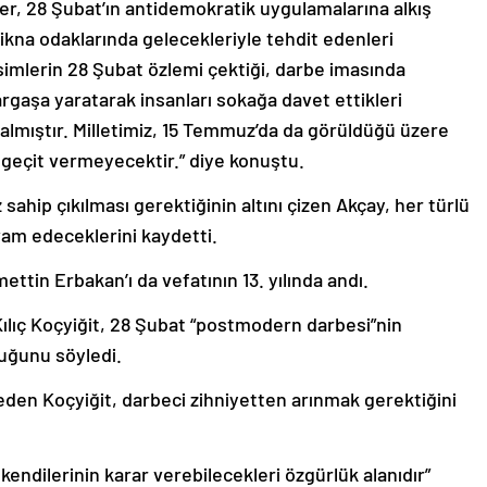
r, 28 Şubat’ın antidemokratik uygulamalarına alkış
ikna odaklarında gelecekleriyle tehdit edenleri
simlerin 28 Şubat özlemi çektiği, darbe imasında
argaşa yaratarak insanları sokağa davet ettikleri
almıştır. Milletimiz, 15 Temmuz’da da görüldüğü üzere
 geçit vermeyecektir.” diye konuştu.
sahip çıkılması gerektiğinin altını çizen Akçay, her türlü
am edeceklerini kaydetti.
tin Erbakan’ı da vefatının 13. yılında andı.
ılıç Koçyiğit, 28 Şubat “postmodern darbesi”nin
uğunu söyledi.
eden Koçyiğit, darbeci zihniyetten arınmak gerektiğini
 kendilerinin karar verebilecekleri özgürlük alanıdır”