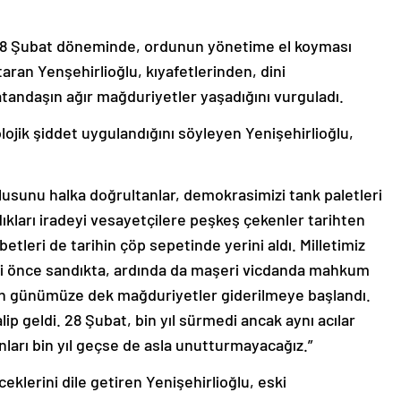
len 28 Şubat döneminde, ordunun yönetime el koyması
taran Yenşehirlioğlu, kıyafetlerinden, dini
tandaşın ağır mağduriyetler yaşadığını vurguladı.
lojik şiddet uygulandığını söyleyen Yenişehirlioğlu,
lusunu halka doğrultanlar, demokrasimizi tank paletleri
dıkları iradeyi vesayetçilere peşkeş çekenler tarihten
rabetleri de tarihin çöp sepetinde yerini aldı. Milletimiz
ri önce sandıkta, ardında da maşeri vicdanda mahkum
02’den günümüze dek mağduriyetler giderilmeye başlandı.
lip geldi. 28 Şubat, bin yıl sürmedi ancak aynı acılar
nları bin yıl geçse de asla unutturmayacağız.”
lerini dile getiren Yenişehirlioğlu, eski