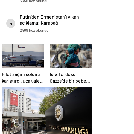
3659 kez okundu
Putin’den Ermenistan’ı yıkan
açıklama: Karabağ
5
Azerbaycan’ın ayrılmaz bir
2469 kez okundu
parçasıdır!
Pilot sağını solunu
İsrail ordusu
karıştırdı, uçak alev
Gazze’de bir bebek
aldı
daha öldürdü