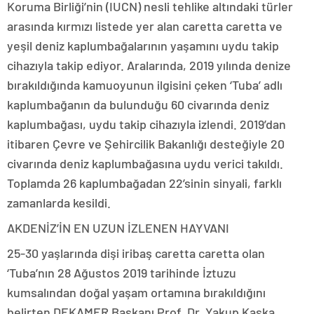
Koruma Birliği’nin (IUCN) nesli tehlike altındaki türler
arasında kırmızı listede yer alan caretta caretta ve
yeşil deniz kaplumbağalarının yaşamını uydu takip
cihazıyla takip ediyor. Aralarında, 2019 yılında denize
bırakıldığında kamuoyunun ilgisini çeken ‘Tuba’ adlı
kaplumbağanın da bulunduğu 60 civarında deniz
kaplumbağası, uydu takip cihazıyla izlendi. 2019’dan
itibaren Çevre ve Şehircilik Bakanlığı desteğiyle 20
civarında deniz kaplumbağasına uydu verici takıldı.
Toplamda 26 kaplumbağadan 22’sinin sinyali, farklı
zamanlarda kesildi.
AKDENİZ’İN EN UZUN İZLENEN HAYVANI
25-30 yaşlarında dişi iribaş caretta caretta olan
‘Tuba’nın 28 Ağustos 2019 tarihinde İztuzu
kumsalından doğal yaşam ortamına bırakıldığını
belirten DEKAMER Başkanı Prof. Dr. Yakup Kaska,