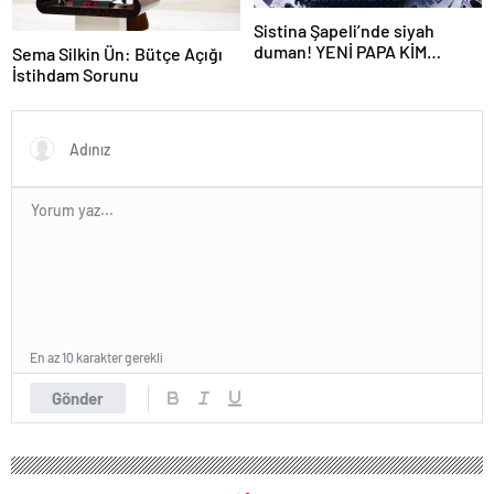
Sistina Şapeli’nde siyah
duman! YENİ PAPA KİM
Sema Silkin Ün: Bütçe Açığı
OLACAK?
İstihdam Sorunu
En az 10 karakter gerekli
Gönder