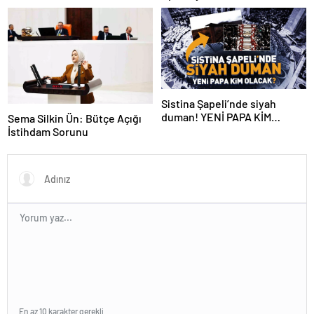
Sistina Şapeli’nde siyah
duman! YENİ PAPA KİM
Sema Silkin Ün: Bütçe Açığı
OLACAK?
İstihdam Sorunu
En az 10 karakter gerekli