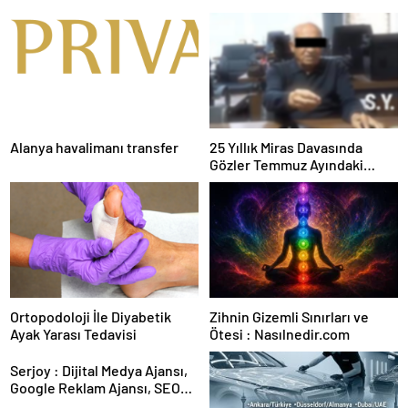
Alanya havalimanı transfer
25 Yıllık Miras Davasında
Gözler Temmuz Ayındaki
Karar Duruşmasına Çevrildi
Ortopodoloji İle Diyabetik
Zihnin Gizemli Sınırları ve
Ayak Yarası Tedavisi
Ötesi : Nasılnedir.com
Serjoy : Dijital Medya Ajansı,
Google Reklam Ajansı, SEO
Ajansı ve Web Tasarım Ajansı