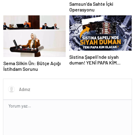
Samsun’da Sahte İçki
Operasyonu
Sistina Şapeli’nde siyah
duman! YENİ PAPA KİM
Sema Silkin Ün: Bütçe Açığı
OLACAK?
İstihdam Sorunu