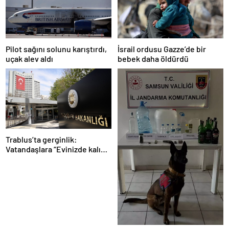
Pilot sağını solunu karıştırdı,
İsrail ordusu Gazze’de bir
uçak alev aldı
bebek daha öldürdü
Trablus’ta gerginlik:
Vatandaşlara “Evinizde kalın”
çağrısı