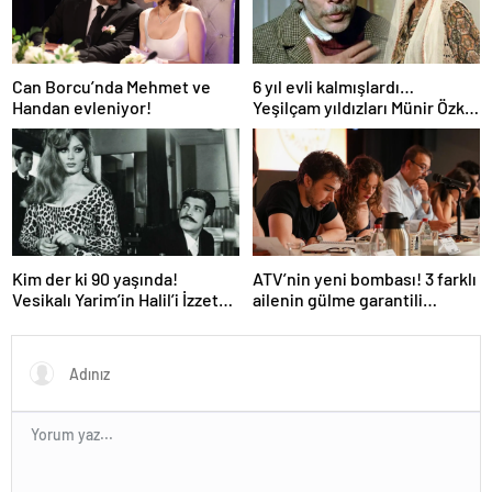
Can Borcu’nda Mehmet ve
6 yıl evli kalmışlardı…
Handan evleniyor!
Yeşilçam yıldızları Münir Özkul
ile Suna Selen’in kızları da
ünlü çıktı!
Kim der ki 90 yaşında!
ATV’nin yeni bombası! 3 farklı
Vesikalı Yarim’in Halil’i İzzet
ailenin gülme garantili
Günay’ın son hali gündem
hikayesi: “Aile Saadeti!”
oldu!