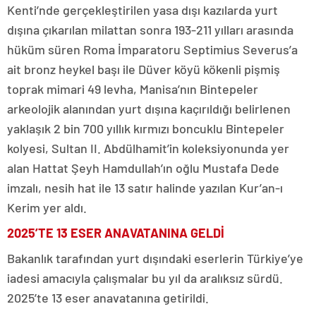
Kenti’nde gerçekleştirilen yasa dışı kazılarda yurt
dışına çıkarılan milattan sonra 193-211 yılları arasında
hüküm süren Roma İmparatoru Septimius Severus’a
ait bronz heykel başı ile Düver köyü kökenli pişmiş
toprak mimari 49 levha, Manisa’nın Bintepeler
arkeolojik alanından yurt dışına kaçırıldığı belirlenen
yaklaşık 2 bin 700 yıllık kırmızı boncuklu Bintepeler
kolyesi, Sultan II. Abdülhamit’in koleksiyonunda yer
alan Hattat Şeyh Hamdullah’ın oğlu Mustafa Dede
imzalı, nesih hat ile 13 satır halinde yazılan Kur’an-ı
Kerim yer aldı.
2025’TE 13 ESER ANAVATANINA GELDİ
Bakanlık tarafından yurt dışındaki eserlerin Türkiye’ye
iadesi amacıyla çalışmalar bu yıl da aralıksız sürdü.
2025’te 13 eser anavatanına getirildi.