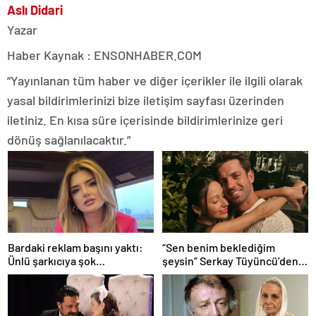
Aslı Didari
Yazar
Haber Kaynak : ENSONHABER.COM
“Yayınlanan tüm haber ve diğer içerikler ile ilgili olarak
yasal bildirimlerinizi bize iletişim sayfası üzerinden
iletiniz. En kısa süre içerisinde bildirimlerinize geri
dönüş sağlanılacaktır.”
Bardaki reklam başını yaktı:
“Sen benim beklediğim
Ünlü şarkıcıya şok
şeysin” Serkay Tüyüncü’den
soruşturma! Haberim yoktu…
Zeynep Bastık’a aşk dolu 1. yıl
kutlaması!