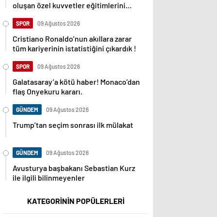
oluşan özel kuvvetler eğitimlerini
başlattı.
SPOR
09 Ağustos 2026
Cristiano Ronaldo’nun akıllara zarar
tüm kariyerinin istatistiğini çıkardık !
SPOR
09 Ağustos 2026
Galatasaray’a kötü haber! Monaco’dan
flaş Onyekuru kararı.
GÜNDEM
09 Ağustos 2026
Trump’tan seçim sonrası ilk mülakat
GÜNDEM
09 Ağustos 2026
Avusturya başbakanı Sebastian Kurz
ile ilgili bilinmeyenler
KATEGORİNİN POPÜLERLERİ