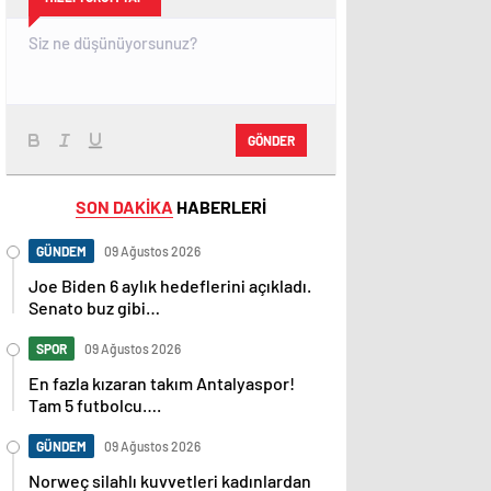
GÖNDER
SON DAKİKA
HABERLERİ
GÜNDEM
09 Ağustos 2026
Joe Biden 6 aylık hedeflerini açıkladı.
Senato buz gibi…
SPOR
09 Ağustos 2026
En fazla kızaran takım Antalyaspor!
Tam 5 futbolcu….
GÜNDEM
09 Ağustos 2026
Norweç silahlı kuvvetleri kadınlardan