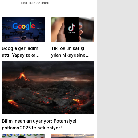
öldü
1040 kez okundu
Google geri adım
TikTok’un satışı
attı: Yapay zeka
yılan hikayesine
silahlar için
döndü
kullanılabilecek
Bilim insanları uyarıyor: Potansiyel
patlama 2025’te bekleniyor!