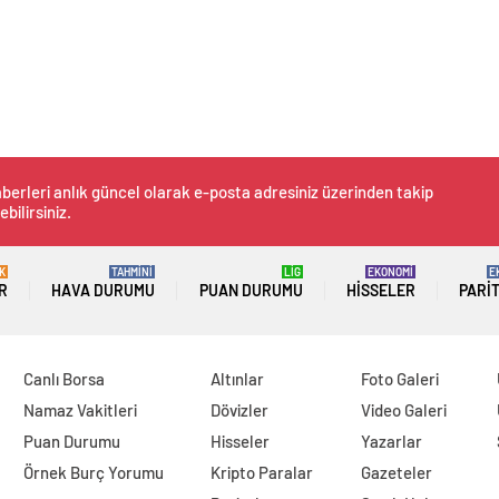
berleri anlık güncel olarak e-posta adresiniz üzerinden takip
ebilirsiniz.
K
TAHMİNİ
LİG
EKONOMİ
E
R
HAVA DURUMU
PUAN DURUMU
HISSELER
PARI
Canlı Borsa
Altınlar
Foto Galeri
Namaz Vakitleri
Dövizler
Video Galeri
Puan Durumu
Hisseler
Yazarlar
Örnek Burç Yorumu
Kripto Paralar
Gazeteler