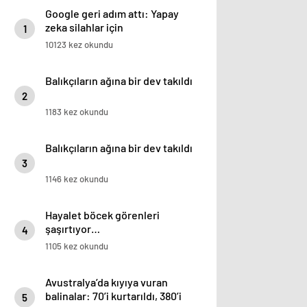
Google geri adım attı: Yapay
zeka silahlar için
1
kullanılabilecek
10123 kez okundu
Balıkçıların ağına bir dev takıldı
2
1183 kez okundu
Balıkçıların ağına bir dev takıldı
3
1146 kez okundu
Hayalet böcek görenleri
şaşırtıyor…
4
1105 kez okundu
Avustralya’da kıyıya vuran
balinalar: 70’i kurtarıldı, 380’i
5