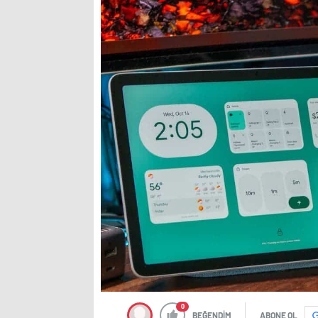
0
BEĞENDİM
ABONE OL