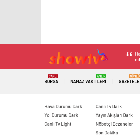
Ha
ed
CANLI
ANLIK
GÜNLÜ
BORSA
NAMAZ VAKITLERI
GAZETELE
Hava Durumu Dark
Canlı Tv Dark
Yol Durumu Dark
Yayın Akışları Dark
Canlı Tv Light
Nöbetçi Eczaneler
Son Dakika