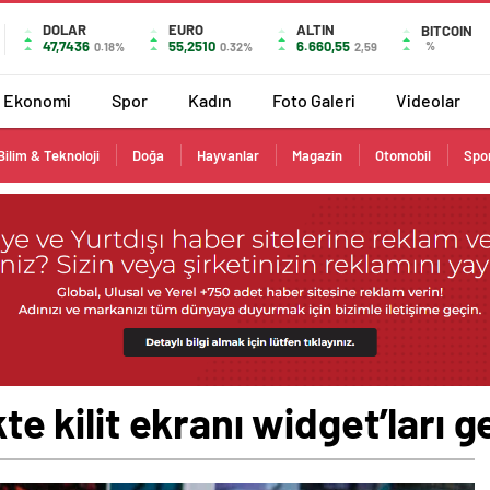
DOLAR
EURO
ALTIN
BITCOIN
47,7436
55,2510
6.660,55
%
0.18%
0.32%
2,59
Ekonomi
Spor
Kadın
Foto Galeri
Videolar
Bilim & Teknoloji
Doğa
Hayvanlar
Magazin
Otomobil
Spo
kte kilit ekranı widget’ları 