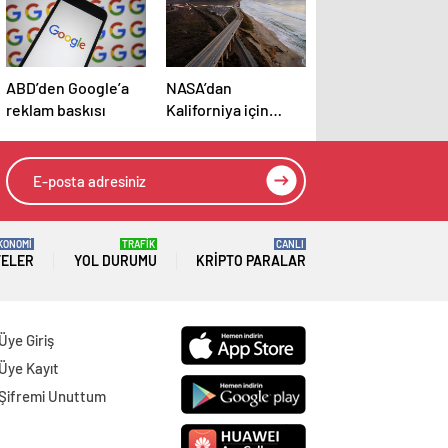
ABD’den Google’a
NASA’dan
reklam baskısı
Kaliforniya için
kritik uyarı: Hızla
kayıyor!
KONOMİ
TRAFİK
CANLI
TELER
YOL DURUMU
KRIPTO PARALAR
Üye Giriş
Üye Kayıt
Şifremi Unuttum