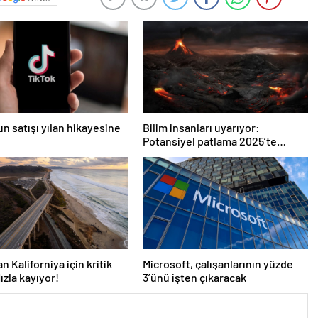
un satışı yılan hikayesine
Bilim insanları uyarıyor:
Potansiyel patlama 2025’te
bekleniyor!
n Kaliforniya için kritik
Microsoft, çalışanlarının yüzde
ızla kayıyor!
3’ünü işten çıkaracak