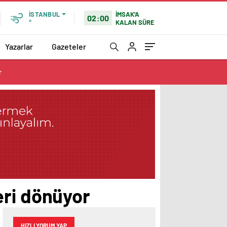
İMSAK'A
İSTANBUL
02:00
KALAN SÜRE
°
Yazarlar
Gazeteler
r
geri dönüyor
HIZLI YORUM YAP