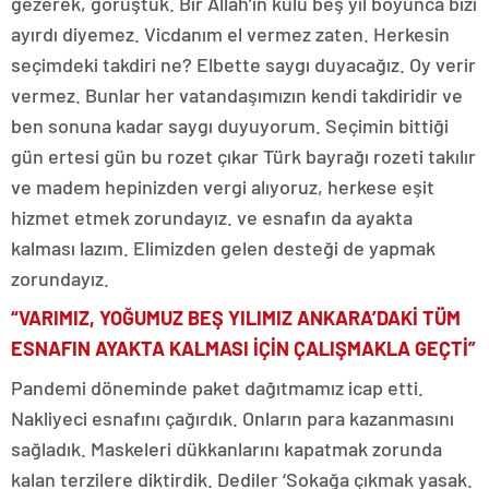
gezerek, görüştük. Bir Allah’ın kulu beş yıl boyunca bizi
ayırdı diyemez. Vicdanım el vermez zaten. Herkesin
seçimdeki takdiri ne? Elbette saygı duyacağız. Oy verir
vermez. Bunlar her vatandaşımızın kendi takdiridir ve
ben sonuna kadar saygı duyuyorum. Seçimin bittiği
gün ertesi gün bu rozet çıkar Türk bayrağı rozeti takılır
ve madem hepinizden vergi alıyoruz, herkese eşit
hizmet etmek zorundayız. ve esnafın da ayakta
kalması lazım. Elimizden gelen desteği de yapmak
zorundayız.
“VARIMIZ, YOĞUMUZ BEŞ YILIMIZ ANKARA’DAKİ TÜM
ESNAFIN AYAKTA KALMASI İÇİN ÇALIŞMAKLA GEÇTİ”
Pandemi döneminde paket dağıtmamız icap etti.
Nakliyeci esnafını çağırdık. Onların para kazanmasını
sağladık. Maskeleri dükkanlarını kapatmak zorunda
kalan terzilere diktirdik. Dediler ‘Sokağa çıkmak yasak.