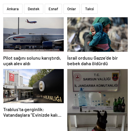
Ankara
Destek
Esnaf
Onlar
Taksi
Pilot sağını solunu karıştırdı,
İsrail ordusu Gazze’de bir
uçak alev aldı
bebek daha öldürdü
Trablus’ta gerginlik:
Vatandaşlara “Evinizde kalın”
çağrısı