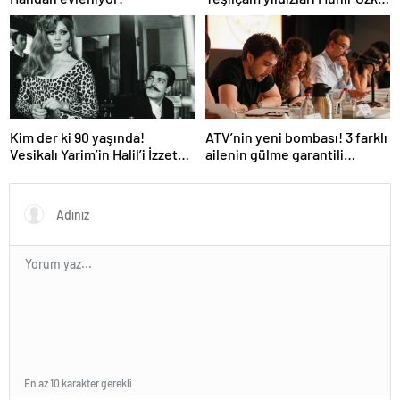
ile Suna Selen’in kızları da
ünlü çıktı!
Kim der ki 90 yaşında!
ATV’nin yeni bombası! 3 farklı
Vesikalı Yarim’in Halil’i İzzet
ailenin gülme garantili
Günay’ın son hali gündem
hikayesi: “Aile Saadeti!”
oldu!
En az 10 karakter gerekli