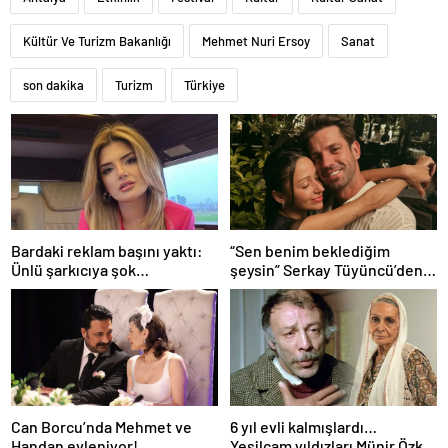
Kültür Ve Turizm Bakanlığı
Mehmet Nuri Ersoy
Sanat
son dakika
Turizm
Türkiye
Bardaki reklam başını yaktı:
“Sen benim beklediğim
Ünlü şarkıcıya şok
şeysin” Serkay Tüyüncü’den
soruşturma! Haberim yoktu…
Zeynep Bastık’a aşk dolu 1. yıl
kutlaması!
Can Borcu’nda Mehmet ve
6 yıl evli kalmışlardı…
Handan evleniyor!
Yeşilçam yıldızları Münir Özkul