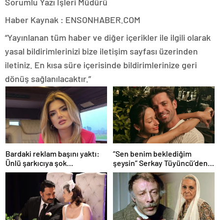
Sorumlu Yazı İşleri Müdürü
Haber Kaynak : ENSONHABER.COM
“Yayınlanan tüm haber ve diğer içerikler ile ilgili olarak
yasal bildirimlerinizi bize iletişim sayfası üzerinden
iletiniz. En kısa süre içerisinde bildirimlerinize geri
dönüş sağlanılacaktır.”
Bardaki reklam başını yaktı:
“Sen benim beklediğim
Ünlü şarkıcıya şok
şeysin” Serkay Tüyüncü’den
soruşturma! Haberim yoktu…
Zeynep Bastık’a aşk dolu 1. yıl
kutlaması!