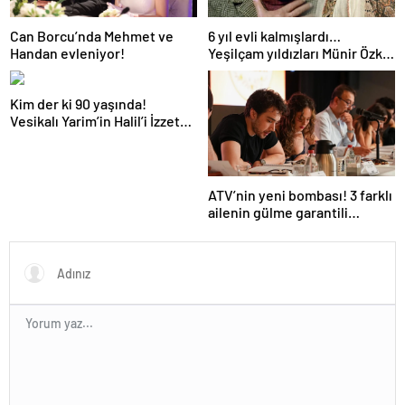
Can Borcu’nda Mehmet ve
6 yıl evli kalmışlardı…
Handan evleniyor!
Yeşilçam yıldızları Münir Özkul
ile Suna Selen’in kızları da
ünlü çıktı!
Kim der ki 90 yaşında!
Vesikalı Yarim’in Halil’i İzzet
Günay’ın son hali gündem
oldu!
ATV’nin yeni bombası! 3 farklı
ailenin gülme garantili
hikayesi: “Aile Saadeti!”