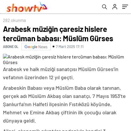
282 okunma
Arabesk müziğin çaresiz hislere
tercüman babası: Müslüm Gürses
7 Mart 2025 17:11
ABONE OL
News
Arabesk ve halk müziği sanatçısı Müslüm Gürses’in
vefatının üzerinden 12 yıl geçti.
Arabeskin Babası veya Müslüm Baba olarak tanınan,
gerçek adı Müslüm Akbaş olan sanatçı, 7 Mayıs 1953’te
Şanlıurfa’nın Halfeti ilçesinin Fıstıközü köyünde,
Mehmet ve Emine Akbaş çiftinin ilk çocuğu olarak
dünyaya geldi.
Ailesi, ekonomik sıkıntılar nedeniyle kendisi 3