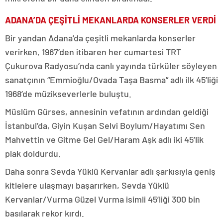
ADANA’DA ÇEŞİTLİ MEKANLARDA KONSERLER VERDİ
Bir yandan Adana’da çeşitli mekanlarda konserler
verirken, 1967’den itibaren her cumartesi TRT
Çukurova Radyosu’nda canlı yayında türküler söyleyen
sanatçının “Emmioğlu/Ovada Taşa Basma” adlı ilk 45’liği
1968’de müzikseverlerle buluştu.
Müslüm Gürses, annesinin vefatının ardından geldiği
İstanbul’da, Giyin Kuşan Selvi Boylum/Hayatımı Sen
Mahvettin ve Gitme Gel Gel/Haram Aşk adlı iki 45’lik
plak doldurdu.
Daha sonra Sevda Yüklü Kervanlar adlı şarkısıyla geniş
kitlelere ulaşmayı başarırken, Sevda Yüklü
Kervanlar/Vurma Güzel Vurma isimli 45’liği 300 bin
basılarak rekor kırdı.