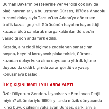
Burhan Bayar’ın bestelerine yer verdiği çok sayıda
plağı hayranlarıyla buluşturan Gürses, 1978’de Anadolu
turnesi dolayısıyla Tarsus’tan Adana’ya dönerken
trafik kazası geçirdi. Sürücünün hayatını kaybettiği
kazada, öldü sanılarak morga kaldırılan Gürses’in
yaşadığı son anda fark edildi.
Kazada, alnı ciddi biçimde zedelenen sanatçının
başına, beynini koruyacak plaka takıldı. Gürses,
kazadan dolayı koku alma duyusunu yitirdi, işitme
duyusu da ciddi biçimde zarar gördü ve yavaş
konuşmaya başladı.
İLK ÇIKIŞINI 1990’LI YILLARDA YAPTI
Özür Diliyorum Senden, İsyankar ve Ben İnsan Değil
miyim? albümleriyle 1990’lı yıllarda müzik dünyasında
ikinci büyük çıkışını yakalayan Gürses, şarkılarıyla