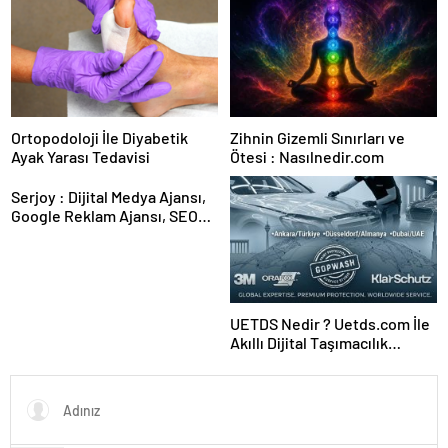
Ortopodoloji İle Diyabetik
Zihnin Gizemli Sınırları ve
Ayak Yarası Tedavisi
Ötesi : Nasılnedir.com
Serjoy : Dijital Medya Ajansı,
Google Reklam Ajansı, SEO
Ajansı ve Web Tasarım Ajansı
UETDS Nedir ? Uetds.com İle
Akıllı Dijital Taşımacılık
Yazılımı