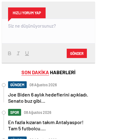
HIZLI YORUM YAP
GÖNDER
SON DAKİKA
HABERLERİ
GÜNDEM
08 Ağustos 2026
Joe Biden 6 aylık hedeflerini açıkladı.
Senato buz gibi…
SPOR
08 Ağustos 2026
En fazla kızaran takım Antalyaspor!
Tam 5 futbolcu….