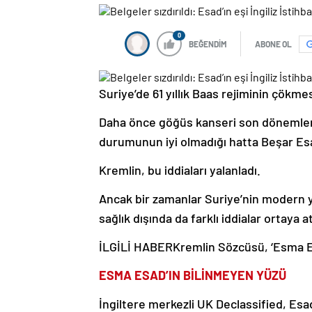
0
BEĞENDİM
ABONE OL
Suriye’de 61 yıllık Baas rejiminin çökme
Daha önce göğüs kanseri son dönemler
durumunun iyi olmadığı hatta Beşar Es
Kremlin, bu iddiaları yalanladı.
Ancak bir zamanlar Suriye’nin modern
sağlık dışında da farklı iddialar ortaya at
İLGİLİ HABER
Kremlin Sözcüsü, ‘Esma Es
ESMA ESAD’IN BİLİNMEYEN YÜZÜ
İngiltere merkezli UK Declassified, Esad