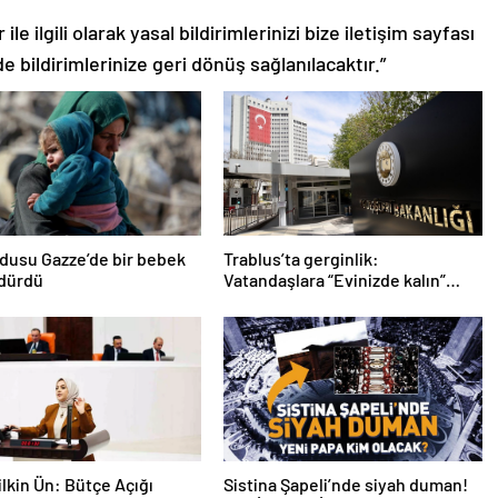
le ilgili olarak yasal bildirimlerinizi bize iletişim sayfası
de bildirimlerinize geri dönüş sağlanılacaktır.”
ordusu Gazze’de bir bebek
Trablus’ta gerginlik:
ldürdü
Vatandaşlara “Evinizde kalın”
çağrısı
lkin Ün: Bütçe Açığı
Sistina Şapeli’nde siyah duman!