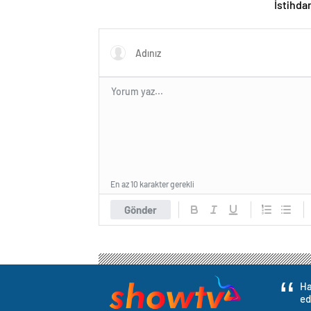
İstihd
En az 10 karakter gerekli
Gönder
Ha
ed