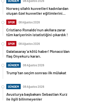
GÜNDEM
08 Ağustos 2026
Norweç silahlı kuvvetleri kadınlardan
oluşan özel kuvvetler eğitimlerini
başlattı.
SPOR
08 Ağustos 2026
Cristiano Ronaldo’nun akıllara zarar
tüm kariyerinin istatistiğini çıkardık !
SPOR
08 Ağustos 2026
Galatasaray’a kötü haber! Monaco’dan
flaş Onyekuru kararı.
GÜNDEM
08 Ağustos 2026
Trump’tan seçim sonrası ilk mülakat
GÜNDEM
08 Ağustos 2026
Avusturya başbakanı Sebastian Kurz
ile ilgili bilinmeyenler