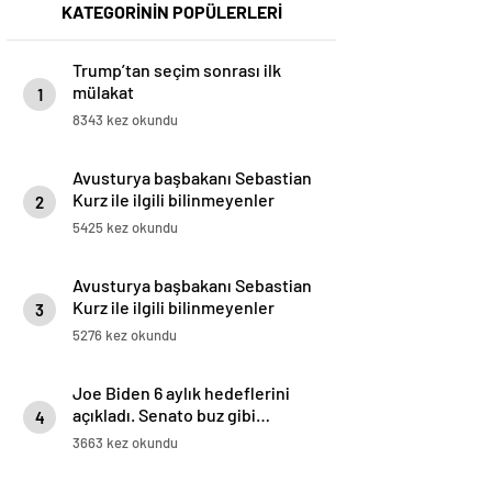
KATEGORİNİN POPÜLERLERİ
Trump’tan seçim sonrası ilk
mülakat
1
8343 kez okundu
Avusturya başbakanı Sebastian
Kurz ile ilgili bilinmeyenler
2
5425 kez okundu
Avusturya başbakanı Sebastian
Kurz ile ilgili bilinmeyenler
3
5276 kez okundu
Joe Biden 6 aylık hedeflerini
açıkladı. Senato buz gibi…
4
3663 kez okundu