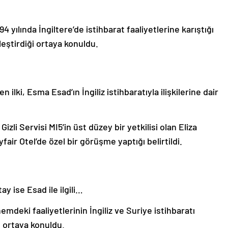
 yılında İngiltere’de istihbarat faaliyetlerine karıştığı
leştirdiği ortaya konuldu.
 ilki, Esma Esad’ın İngiliz istihbaratıyla ilişkilerine dair
zli Servisi MI5’in üst düzey bir yetkilisi olan Eliza
ir Otel’de özel bir görüşme yaptığı belirtildi.
y ise Esad ile ilgili…
mdeki faaliyetlerinin İngiliz ve Suriye istihbaratı
e ortaya konuldu.