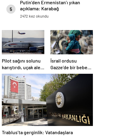
Putin’den Ermenistan’ı yıkan
açıklama: Karabağ
5
Azerbaycan’ın ayrılmaz bir
2472 kez okundu
parçasıdır!
Pilot sağını solunu
İsrail ordusu
karıştırdı, uçak alev
Gazze’de bir bebek
aldı
daha öldürdü
Trablus’ta gerginlik: Vatandaşlara