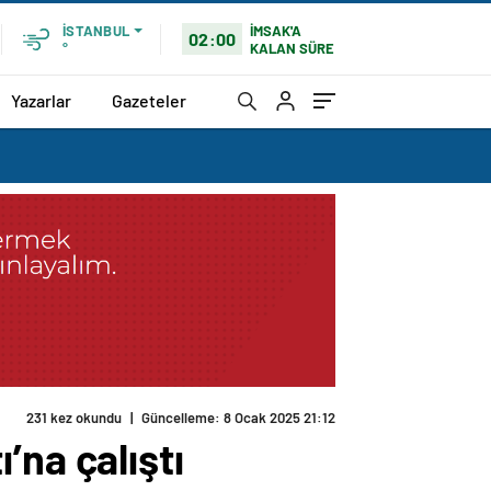
İMSAK'A
İSTANBUL
02:00
KALAN SÜRE
°
Yazarlar
Gazeteler
231 kez okundu
|
Güncelleme: 8 Ocak 2025 21:12
ı’na çalıştı