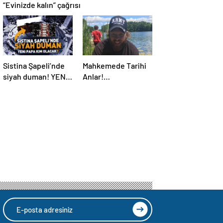
“Evinizde kalın” çağrısı
Sistina Şapeli’nde
Mahkemede Tarihi
siyah duman! YENİ
Anlar!
PAPA KİM OLACAK?
Öldürüldükten 4 Yıl
Sonra, Katiline
Yapay Zeka ile
Seslendi…