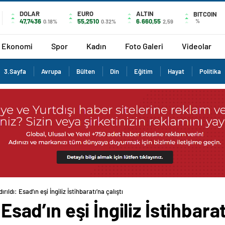
DOLAR
EURO
ALTIN
BITCOIN
47,7436
55,2510
6.660,55
%
0.18%
0.32%
2,59
Ekonomi
Spor
Kadın
Foto Galeri
Videolar
3.Sayfa
Avrupa
Bülten
Din
Eğitim
Hayat
Politika
ırıldı: Esad’ın eşi İngiliz İstihbaratı’na çalıştı
 Esad’ın eşi İngiliz İstihbarat