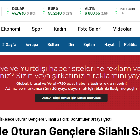
DOLAR
EURO
ALTIN
BITCOIN
47,7436
55,2510
6.660,55
%
0.18%
0.32%
2,59
Ekonomi
Spor
Kadın
Foto Galeri
Videolar
3.Sayfa
Avrupa
Bülten
Din
Eğitim
Hayat
Politika
İskelede Oturan Gençlere Silahlı Saldırı: Görüntüler Ortaya Çıktı
de Oturan Gençlere Silahlı S