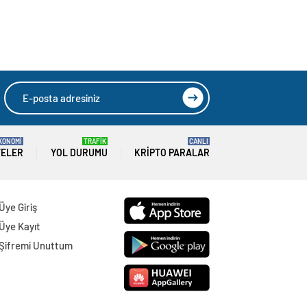
KONOMİ
TRAFİK
CANLI
TELER
YOL DURUMU
KRIPTO PARALAR
Üye Giriş
Üye Kayıt
Şifremi Unuttum