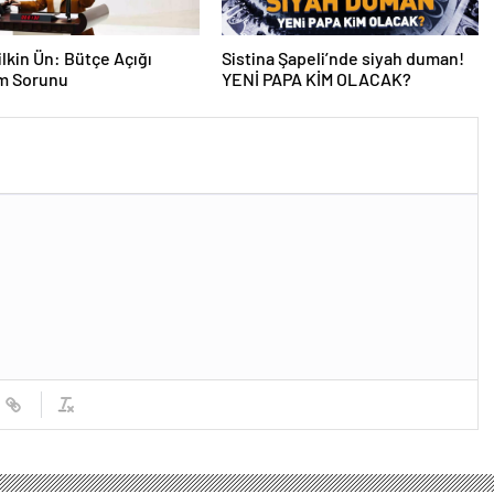
lkin Ün: Bütçe Açığı
Sistina Şapeli’nde siyah duman!
am Sorunu
YENİ PAPA KİM OLACAK?