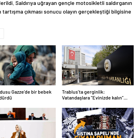
ildi. Saldırıya uğrayan gençle motosikletli saldırganın
 tartışma çıkması sonucu olayın gerçekleştiği bilgisine
ordusu Gazze’de bir bebek
Trablus’ta gerginlik:
ldürdü
Vatandaşlara “Evinizde kalın”
çağrısı