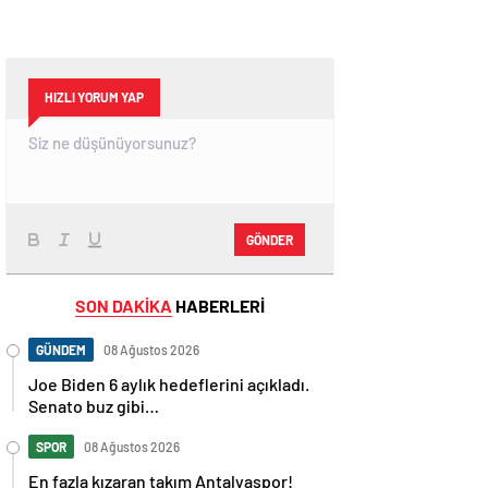
HIZLI YORUM YAP
GÖNDER
SON DAKİKA
HABERLERİ
GÜNDEM
08 Ağustos 2026
Joe Biden 6 aylık hedeflerini açıkladı.
Senato buz gibi…
SPOR
08 Ağustos 2026
En fazla kızaran takım Antalyaspor!