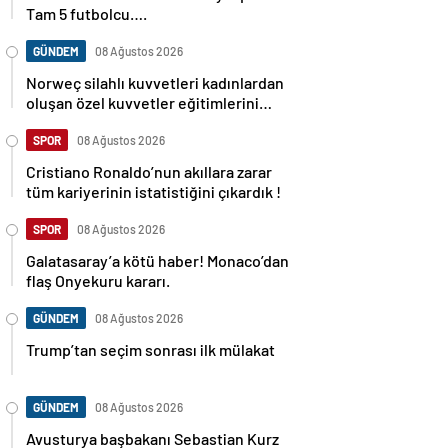
Tam 5 futbolcu….
GÜNDEM
08 Ağustos 2026
Norweç silahlı kuvvetleri kadınlardan
oluşan özel kuvvetler eğitimlerini
başlattı.
SPOR
08 Ağustos 2026
Cristiano Ronaldo’nun akıllara zarar
tüm kariyerinin istatistiğini çıkardık !
SPOR
08 Ağustos 2026
Galatasaray’a kötü haber! Monaco’dan
flaş Onyekuru kararı.
GÜNDEM
08 Ağustos 2026
Trump’tan seçim sonrası ilk mülakat
GÜNDEM
08 Ağustos 2026
Avusturya başbakanı Sebastian Kurz