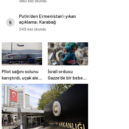
3663 kez okundu
Putin’den Ermenistan’ı yıkan
açıklama: Karabağ
5
Azerbaycan’ın ayrılmaz bir
2472 kez okundu
parçasıdır!
Pilot sağını solunu
İsrail ordusu
karıştırdı, uçak alev
Gazze’de bir bebek
aldı
daha öldürdü