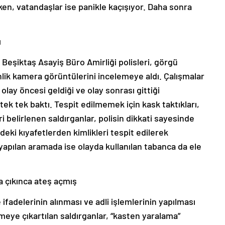
en, vatandaşlar ise panikle kaçışıyor. Daha sonra
ı
n Beşiktaş Asayiş Büro Amirliği polisleri, görgü
lik kamera görüntülerini incelemeye aldı. Çalışmalar
olay öncesi geldiği ve olay sonrası gittiği
k tek baktı. Tespit edilmemek için kask taktıkları,
ri belirlenen saldırganlar, polisin dikkati sayesinde
deki kıyafetlerden kimlikleri tespit edilerek
yapılan aramada ise olayda kullanılan tabanca da ele
 çıkınca ateş açmış
 ifadelerinin alınması ve adli işlemlerinin yapılması
eye çıkartılan saldırganlar, “kasten yaralama”