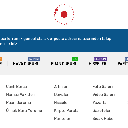
berleri anlık güncel olarak e-posta adresiniz üzerinden takip
ebilirsiniz.
K
TAHMİNİ
LİG
EKONOMİ
E
R
HAVA DURUMU
PUAN DURUMU
HISSELER
PARI
Canlı Borsa
Altınlar
Foto Galeri
Namaz Vakitleri
Dövizler
Video Galeri
Puan Durumu
Hisseler
Yazarlar
Örnek Burç Yorumu
Kripto Paralar
Gazeteler
Pariteler
Sıcak Haber