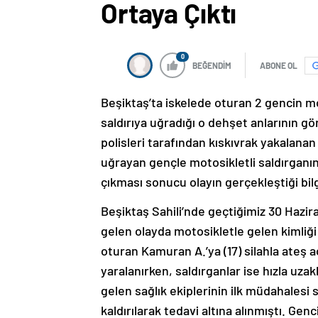
Ortaya Çıktı
0
BEĞENDİM
ABONE OL
Beşiktaş’ta iskelede oturan 2 gencin mot
saldırıya uğradığı o dehşet anlarının gö
polisleri tarafından kıskıvrak yakalanan 
uğrayan gençle motosikletli saldırganı
çıkması sonucu olayın gerçekleştiği bilgi
Beşiktaş Sahili’nde geçtiğimiz 30 Haz
gelen olayda motosikletle gelen kimliği b
oturan Kamuran A.’ya (17) silahla ateş 
yaralanırken, saldırganlar ise hızla uza
gelen sağlık ekiplerinin ilk müdahales
kaldırılarak tedavi altına alınmıştı. Gen