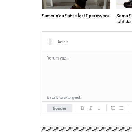
Samsun’da Sahte İçki Operasyonu
Sema Si
İstihd
En az 10 karakter gerekli
Gönder