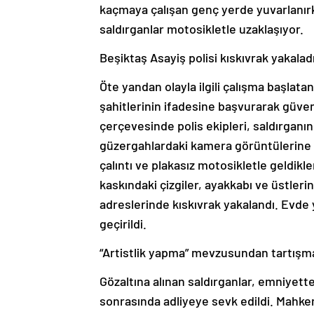
kaçmaya çalışan genç yerde yuvarlanırk
saldırganlar motosikletle uzaklaşıyor.
Beşiktaş Asayiş polisi kıskıvrak yakalad
Öte yandan olayla ilgili çalışma başlata
şahitlerinin ifadesine başvurarak güven
çerçevesinde polis ekipleri, saldırganın 
güzergahlardaki kamera görüntülerine te
çalıntı ve plakasız motosikletle geldikle
kaskındaki çizgiler, ayakkabı ve üstlerin
adreslerinde kıskıvrak yakalandı. Evde 
geçirildi.
“Artistlik yapma” mevzusundan tartışma
Gözaltına alınan saldırganlar, emniyette
sonrasında adliyeye sevk edildi. Mahkem