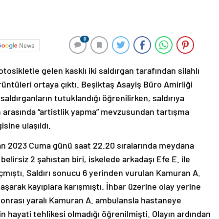
0
News
osikletle gelen kasklı iki saldırgan tarafından silahlı
rüntüleri ortaya çıktı. Beşiktaş Asayiş Büro Amirliği
saldırganların tutuklandığı öğrenilirken, saldırıya
n arasında “artistlik yapma” mevzusundan tartışma
sine ulaşıldı.
iran 2023 Cuma günü saat 22.20 sıralarında meydana
elirsiz 2 şahıstan biri, iskelede arkadaşı Efe E. ile
açmıştı. Saldırı sonucu 6 yerinden vurulan Kamuran A.
klaşarak kayıplara karışmıştı. İhbar üzerine olay yerine
i sonrası yaralı Kamuran A. ambulansla hastaneye
cin hayati tehlikesi olmadığı öğrenilmişti. Olayın ardından