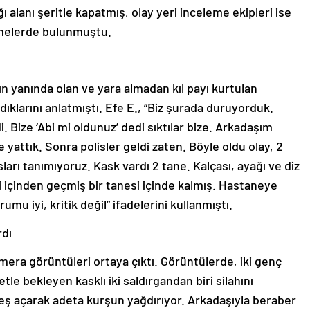
ğı alanı şeritle kapatmış, olay yeri inceleme ekipleri ise
emelerde bulunmuştu.
n yanında olan ve yara almadan kıl payı kurtulan
ıklarını anlatmıştı. Efe E., “Biz şurada duruyorduk.
. Bize ‘Abi mi oldunuz’ dedi sıktılar bize. Arkadaşım
 yattık. Sonra polisler geldi zaten. Böyle oldu olay, 2
ları tanımıyoruz. Kask vardı 2 tane. Kalçası, ayağı ve diz
i içinden geçmiş bir tanesi içinde kalmış. Hastaneye
rumu iyi, kritik değil” ifadelerini kullanmıştı.
rdı
era görüntüleri ortaya çıktı. Görüntülerde, iki genç
le bekleyen kasklı iki saldırgandan biri silahını
teş açarak adeta kurşun yağdırıyor. Arkadaşıyla beraber