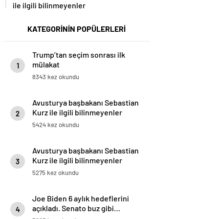
ile ilgili bilinmeyenler
KATEGORİNİN POPÜLERLERİ
Trump’tan seçim sonrası ilk
mülakat
1
8343 kez okundu
Avusturya başbakanı Sebastian
Kurz ile ilgili bilinmeyenler
2
5424 kez okundu
Avusturya başbakanı Sebastian
Kurz ile ilgili bilinmeyenler
3
5275 kez okundu
Joe Biden 6 aylık hedeflerini
açıkladı. Senato buz gibi…
4