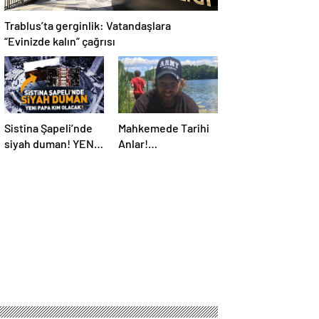
Trablus’ta gerginlik: Vatandaşlara
“Evinizde kalın” çağrısı
Sistina Şapeli’nde
Mahkemede Tarihi
siyah duman! YENİ
Anlar!
PAPA KİM OLACAK?
Öldürüldükten 4 Yıl
Sonra, Katiline
Yapay Zeka ile
Seslendi…