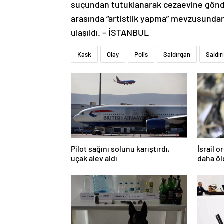
suçundan tutuklanarak cezaevine gönder
arasında “artistlik yapma” mevzusundan
ulaşıldı. – İSTANBUL
Kask
Olay
Polis
Saldırgan
Saldırı
Pilot sağını solunu karıştırdı,
İsrail 
uçak alev aldı
daha ö