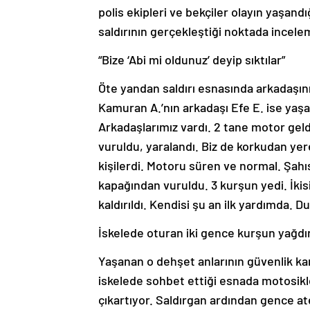
polis ekipleri ve bekçiler olayın yaşandı
saldırının gerçekleştiği noktada incel
“Bize ‘Abi mi oldunuz’ deyip sıktılar”
Öte yandan saldırı esnasında arkadaşını
Kamuran A.’nın arkadaşı Efe E. ise yaşad
Arkadaşlarımız vardı. 2 tane motor geldi
vuruldu, yaralandı. Biz de korkudan yere
kişilerdi. Motoru süren ve normal. Şahıs
kapağından vuruldu. 3 kurşun yedi. İkis
kaldırıldı. Kendisi şu an ilk yardımda. Du
İskelede oturan iki gence kurşun yağdı
Yaşanan o dehşet anlarının güvenlik kam
iskelede sohbet ettiği esnada motosiklet
çıkartıyor. Saldırgan ardından gence a