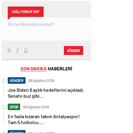
HIZLI YORUM YAP
GÖNDER
SON DAKİKA
HABERLERİ
GÜNDEM
08 Ağustos 2026
Joe Biden 6 aylık hedeflerini açıkladı.
Senato buz gibi…
SPOR
08 Ağustos 2026
En fazla kızaran takım Antalyaspor!
Tam 5 futbolcu….