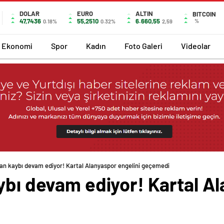
DOLAR
EURO
ALTIN
BITCOIN
47,7436
55,2510
6.660,55
%
0.18%
0.32%
2,59
Ekonomi
Spor
Kadın
Foto Galeri
Videolar
kan kaybı devam ediyor! Kartal Alanyaspor engelini geçemedi
ybı devam ediyor! Kartal Al