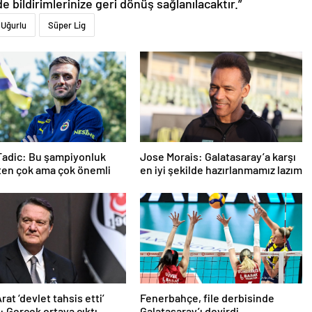
de bildirimlerinize geri dönüş sağlanılacaktır.”
 Uğurlu
Süper Lig
Tadic: Bu şampiyonluk
Jose Morais: Galatasaray’a karşı
ten çok ama çok önemli
en iyi şekilde hazırlanmamız lazım
at ‘devlet tahsis etti’
Fenerbahçe, file derbisinde
: Gerçek ortaya çıktı
Galatasaray’ı devirdi