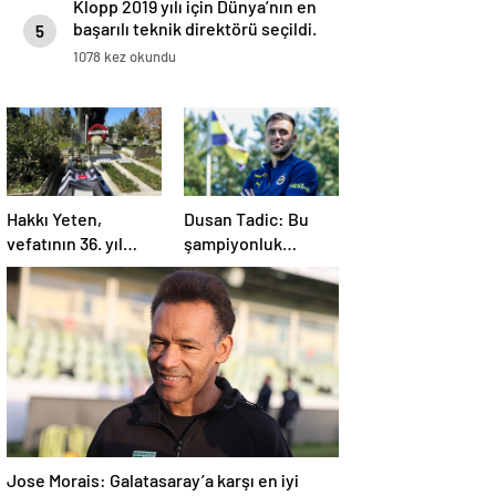
Klopp 2019 yılı için Dünya’nın en
başarılı teknik direktörü seçildi.
5
1078 kez okundu
Hakkı Yeten,
Dusan Tadic: Bu
vefatının 36. yıl
şampiyonluk
dönümünde kabri
gerçekten çok ama
başında anıldı
çok önemli
Jose Morais: Galatasaray’a karşı en iyi