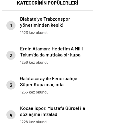
KATEGORİNİN POPÜLERLERİ
Diabate’ye Trabzonspor
yönetiminden kesik! .
1
1423 kez okundu
Ergin Ataman: Hedefim A Milli
Takım’da da mutlaka bir kupa
2
kazanmak
1258 kez okundu
Galatasaray ile Fenerbahçe
Süper Kupa maçında
3
karşılaşacak
1253 kez okundu
Kocaelispor, Mustafa Gürsel ile
sözleşme imzaladı
4
1228 kez okundu