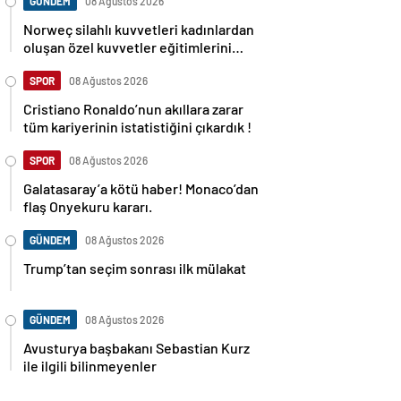
GÜNDEM
08 Ağustos 2026
Norweç silahlı kuvvetleri kadınlardan
oluşan özel kuvvetler eğitimlerini
başlattı.
SPOR
08 Ağustos 2026
Cristiano Ronaldo’nun akıllara zarar
tüm kariyerinin istatistiğini çıkardık !
SPOR
08 Ağustos 2026
Galatasaray’a kötü haber! Monaco’dan
flaş Onyekuru kararı.
GÜNDEM
08 Ağustos 2026
Trump’tan seçim sonrası ilk mülakat
GÜNDEM
08 Ağustos 2026
Avusturya başbakanı Sebastian Kurz
ile ilgili bilinmeyenler