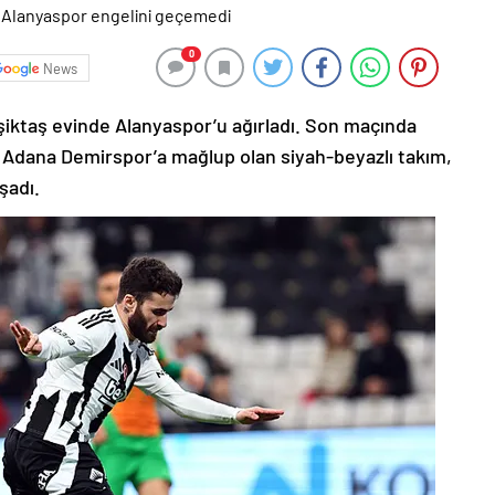
0
News
eşiktaş evinde Alanyaspor’u ağırladı. Son maçında
an Adana Demirspor’a mağlup olan siyah-beyazlı takım,
şadı.