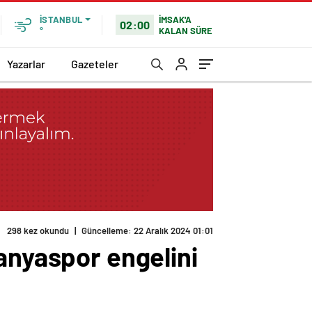
İMSAK'A
İSTANBUL
02:00
KALAN SÜRE
°
Yazarlar
Gazeteler
298 kez okundu
|
Güncelleme: 22 Aralık 2024 01:01
anyaspor engelini