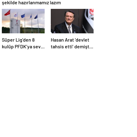
şekilde hazırlanmamız lazım
Süper Lig’den 8
Hasan Arat ‘devlet
kulüp PFDK’ya sevk
tahsis etti’ demişti:
edildi
Gerçek ortaya çıktı