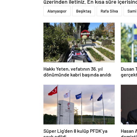
üzerinden iletiniz. En kısa süre içerisin
Alanyaspor
Beşiktaş
Rafa Silva
Sami
Hakkı Yeten, vefatının 36. yıl
Dusan 
dönümünde kabri başında anıldı
gerçek
Süper Lig’den 8 kulüp PFDK’ya
Hasan Ar
sevk edildi
demişti