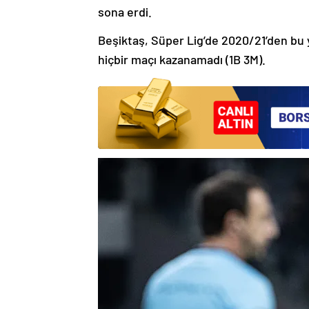
sona erdi.
Beşiktaş, Süper Lig’de 2020/21’den bu y
hiçbir maçı kazanamadı (1B 3M).