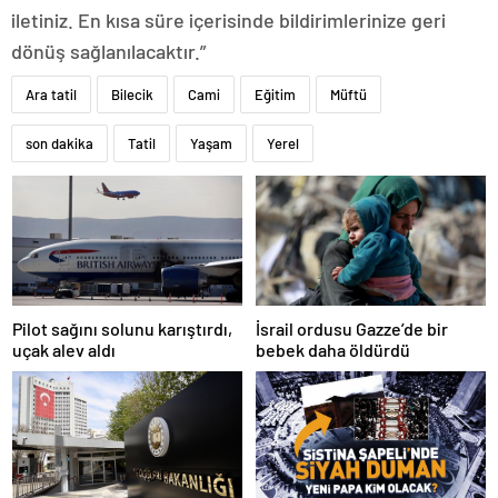
iletiniz. En kısa süre içerisinde bildirimlerinize geri
dönüş sağlanılacaktır.”
Ara tatil
Bilecik
Cami
Eğitim
Müftü
son dakika
Tatil
Yaşam
Yerel
Pilot sağını solunu karıştırdı,
İsrail ordusu Gazze’de bir
uçak alev aldı
bebek daha öldürdü