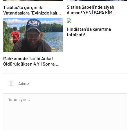
Sistina Şapeli’nde siyah
Trablus’ta gerginlik:
duman! YENİ PAPA KİM
Vatandaşlara “Evinizde kalın”
OLACAK?
çağrısı
Hindistan’da karartma
tatbikatı!
Mahkemede Tarihi Anlar!
Öldürüldükten 4 Yıl Sonra,
Katiline Yapay Zeka ile
Seslendi…