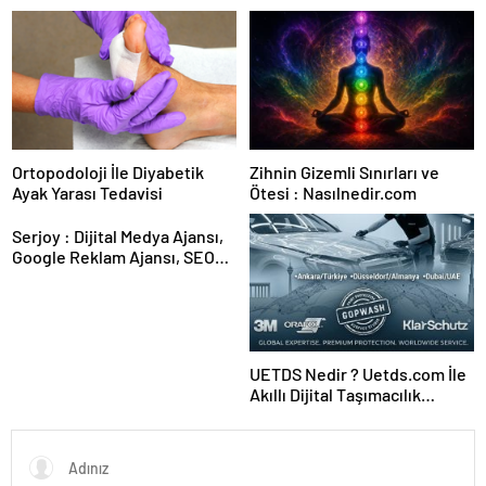
Karar Duruşmasına Çevrildi
Ortopodoloji İle Diyabetik
Zihnin Gizemli Sınırları ve
Ayak Yarası Tedavisi
Ötesi : Nasılnedir.com
Serjoy : Dijital Medya Ajansı,
Google Reklam Ajansı, SEO
Ajansı ve Web Tasarım Ajansı
UETDS Nedir ? Uetds.com İle
Akıllı Dijital Taşımacılık
Yazılımı