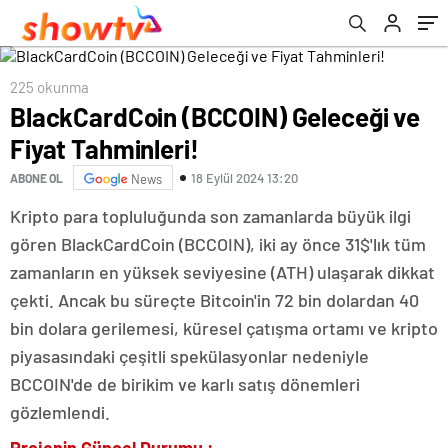
225 okunma
BlackCardCoin (BCCOIN) Geleceği ve
Fiyat Tahminleri!
18 Eylül 2024 13:20
ABONE OL
News
Kripto para topluluğunda son zamanlarda büyük ilgi
gören BlackCardCoin (BCCOIN), iki ay önce 31$'lık tüm
zamanların en yüksek seviyesine (ATH) ulaşarak dikkat
çekti. Ancak bu süreçte Bitcoin'in 72 bin dolardan 40
bin dolara gerilemesi, küresel çatışma ortamı ve kripto
piyasasındaki çeşitli spekülasyonlar nedeniyle
BCCOIN'de de birikim ve karlı satış dönemleri
gözlemlendi.