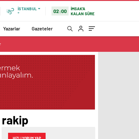
İMSAK'A
İSTANBUL
02:00
KALAN SÜRE
°
Yazarlar
Gazeteler
r
 rakip
HIZLI YORUM YAP