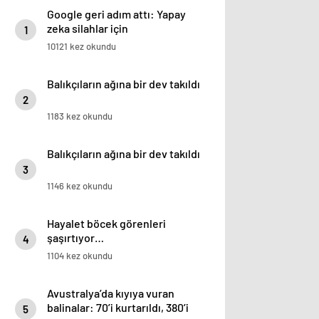
Google geri adım attı: Yapay
zeka silahlar için
1
kullanılabilecek
10121 kez okundu
Balıkçıların ağına bir dev takıldı
2
1183 kez okundu
Balıkçıların ağına bir dev takıldı
3
1146 kez okundu
Hayalet böcek görenleri
şaşırtıyor…
4
1104 kez okundu
Avustralya’da kıyıya vuran
balinalar: 70’i kurtarıldı, 380’i
5