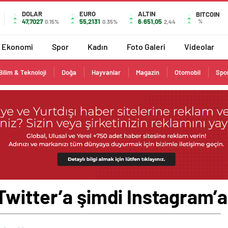
DOLAR
EURO
ALTIN
BITCOIN
47,7027
55,2131
6.651,05
%
0.15%
0.35%
2,44
Ekonomi
Spor
Kadın
Foto Galeri
Videolar
Bilim & Teknoloji
Doğa
Hayvanlar
Magazin
Otomobil
Spo
witter’a şimdi Instagram’a