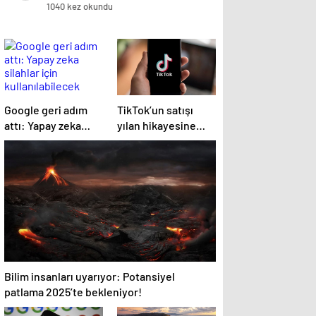
öldü
1040 kez okundu
Google geri adım
TikTok’un satışı
attı: Yapay zeka
yılan hikayesine
silahlar için
döndü
kullanılabilecek
Bilim insanları uyarıyor: Potansiyel
patlama 2025’te bekleniyor!