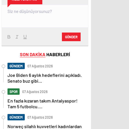
GÖNDER
SON DAKİKA
HABERLERİ
GÜNDEM
07 Ağustos 2026
Joe Biden 6 aylık hedeflerini açıkladı.
Senato buz gibi…
SPOR
07 Ağustos 2026
En fazla kızaran takım Antalyaspor!
Tam 5 futbolcu….
GÜNDEM
07 Ağustos 2026
Norweç silahlı kuvvetleri kadınlardan