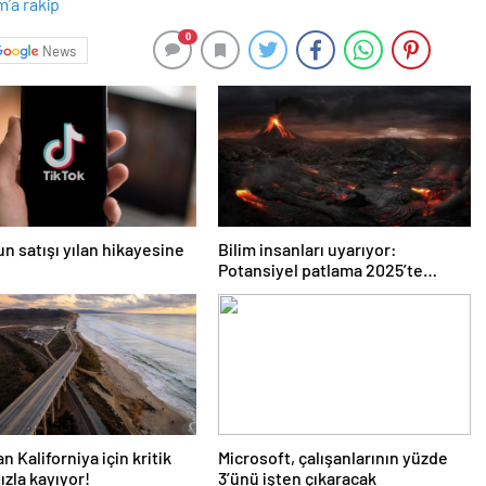
0
News
un satışı yılan hikayesine
Bilim insanları uyarıyor:
Potansiyel patlama 2025’te
bekleniyor!
n Kaliforniya için kritik
Microsoft, çalışanlarının yüzde
ızla kayıyor!
3’ünü işten çıkaracak