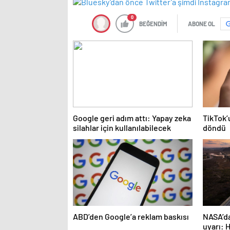
0
BEĞENDİM
ABONE OL
Google geri adım attı: Yapay zeka
TikTok’
silahlar için kullanılabilecek
döndü
ABD’den Google’a reklam baskısı
NASA’da
uyarı: H