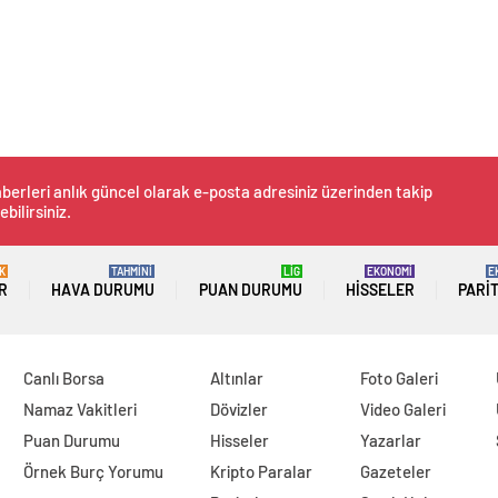
berleri anlık güncel olarak e-posta adresiniz üzerinden takip
ebilirsiniz.
K
TAHMİNİ
LİG
EKONOMİ
E
R
HAVA DURUMU
PUAN DURUMU
HISSELER
PARI
Canlı Borsa
Altınlar
Foto Galeri
Namaz Vakitleri
Dövizler
Video Galeri
Puan Durumu
Hisseler
Yazarlar
Örnek Burç Yorumu
Kripto Paralar
Gazeteler