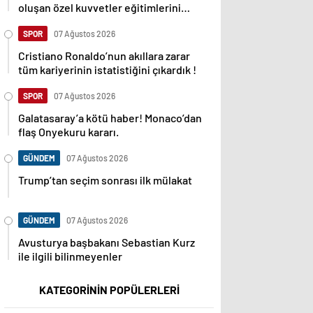
oluşan özel kuvvetler eğitimlerini
başlattı.
SPOR
07 Ağustos 2026
Cristiano Ronaldo’nun akıllara zarar
tüm kariyerinin istatistiğini çıkardık !
SPOR
07 Ağustos 2026
Galatasaray’a kötü haber! Monaco’dan
flaş Onyekuru kararı.
GÜNDEM
07 Ağustos 2026
Trump’tan seçim sonrası ilk mülakat
GÜNDEM
07 Ağustos 2026
Avusturya başbakanı Sebastian Kurz
ile ilgili bilinmeyenler
KATEGORİNİN POPÜLERLERİ