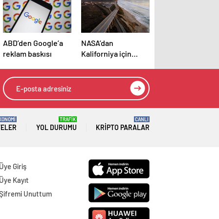
ABD’den Google’a
NASA’dan
reklam baskısı
Kaliforniya için
kritik uyarı: Hızla
kayıyor!
KONOMİ
TRAFİK
CANLI
TELER
YOL DURUMU
KRIPTO PARALAR
Üye Giriş
Üye Kayıt
Şifremi Unuttum