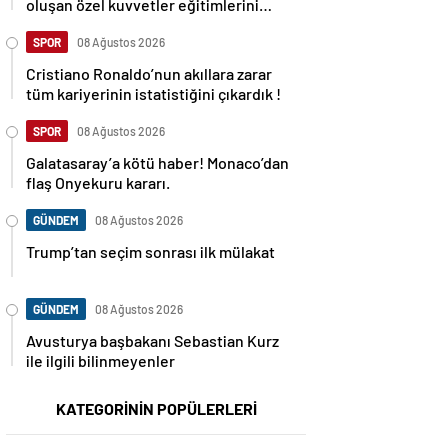
oluşan özel kuvvetler eğitimlerini
başlattı.
SPOR
08 Ağustos 2026
Cristiano Ronaldo’nun akıllara zarar
tüm kariyerinin istatistiğini çıkardık !
SPOR
08 Ağustos 2026
Galatasaray’a kötü haber! Monaco’dan
flaş Onyekuru kararı.
GÜNDEM
08 Ağustos 2026
Trump’tan seçim sonrası ilk mülakat
GÜNDEM
08 Ağustos 2026
Avusturya başbakanı Sebastian Kurz
ile ilgili bilinmeyenler
KATEGORİNİN POPÜLERLERİ