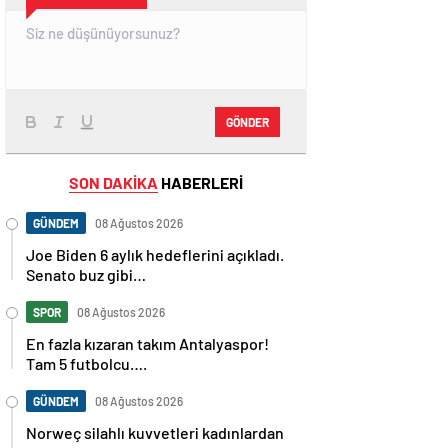
GÖNDER
SON DAKİKA
HABERLERİ
GÜNDEM
08 Ağustos 2026
Joe Biden 6 aylık hedeflerini açıkladı.
Senato buz gibi…
SPOR
08 Ağustos 2026
En fazla kızaran takım Antalyaspor!
Tam 5 futbolcu….
GÜNDEM
08 Ağustos 2026
Norweç silahlı kuvvetleri kadınlardan