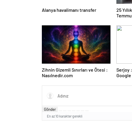
Alanya havalimanı transfer
25 Yıll
Temmuz
Duruşma
Zihnin Gizemli Sınırları ve Ötesi :
Serjoy : Dijital Medya Ajansı,
Nasılnedir.com
Google 
ve Web 
Gönder
En az 10 karakter gerekli