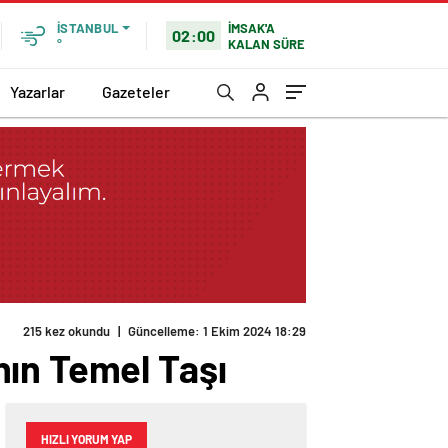
İMSAK'A
İSTANBUL
02:00
KALAN SÜRE
°
Yazarlar
Gazeteler
215 kez okundu
|
Güncelleme: 1 Ekim 2024 18:29
nın Temel Taşı
HIZLI YORUM YAP