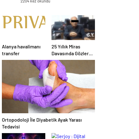
2204 kez okundu
Alanya havalimanı
25 Yıllık Miras
transfer
Davasında Gözler
Temmuz Ayındaki
Karar Duruşmasına
Çevrildi
Ortopodoloji İle Diyabetik Ayak Yarası
Tedavisi