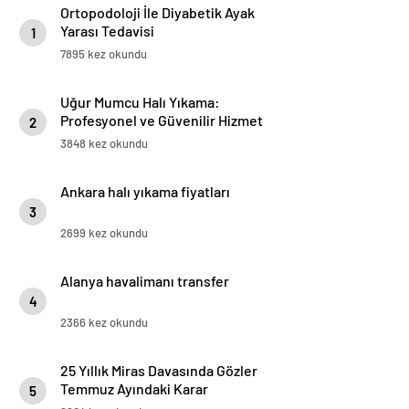
Ortopodoloji İle Diyabetik Ayak
Yarası Tedavisi
1
7895 kez okundu
Uğur Mumcu Halı Yıkama:
Profesyonel ve Güvenilir Hizmet
2
3848 kez okundu
Ankara halı yıkama fiyatları
3
2699 kez okundu
Alanya havalimanı transfer
4
2366 kez okundu
25 Yıllık Miras Davasında Gözler
Temmuz Ayındaki Karar
5
Duruşmasına Çevrildi