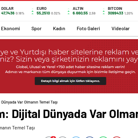
DOLAR
EURO
ALTIN
BITCOIN
47,7436
55,2510
6.660,55
3099433
0.18%
0.32%
2,59
1,20%
Ekonomi
Spor
Kadın
Foto Galeri
Videolar
l Dünyada Var Olmanın Temel Taşı
: Dijital Dünyada Var Olma