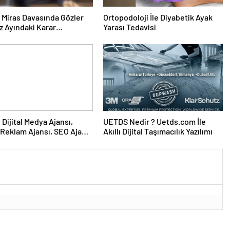
ık Miras Davasında Gözler
Ortopodoloji İle Diyabetik Ayak
 Ayındaki Karar
Yarası Tedavisi
sına Çevrildi
UETDS Nedir ? Uetds.com İle
Reklam Ajansı, SEO Ajansı
Akıllı Dijital Taşımacılık Yazılımı
Tasarım Ajansı