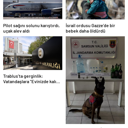
Pilot sağını solunu karıştırdı,
İsrail ordusu Gazze’de bir
uçak alev aldı
bebek daha öldürdü
Trablus’ta gerginlik:
Vatandaşlara “Evinizde kalın”
çağrısı