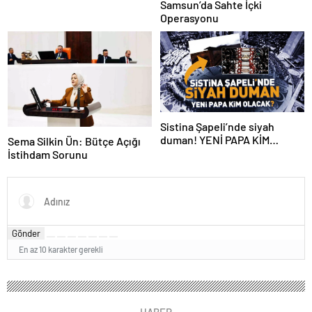
Samsun’da Sahte İçki
Operasyonu
Sistina Şapeli’nde siyah
duman! YENİ PAPA KİM
Sema Silkin Ün: Bütçe Açığı
OLACAK?
İstihdam Sorunu
Gönder
En az 10 karakter gerekli