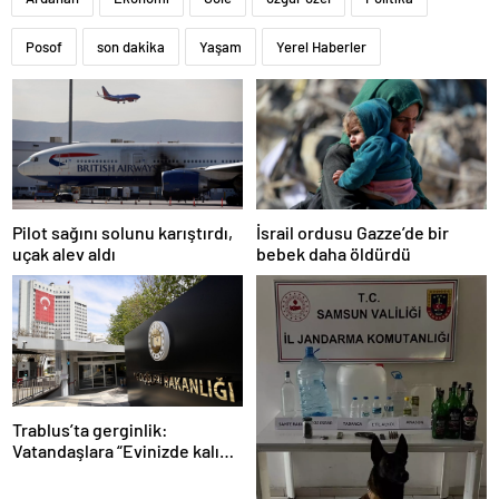
Posof
son dakika
Yaşam
Yerel Haberler
Pilot sağını solunu karıştırdı,
İsrail ordusu Gazze’de bir
uçak alev aldı
bebek daha öldürdü
Trablus’ta gerginlik:
Vatandaşlara “Evinizde kalın”
çağrısı