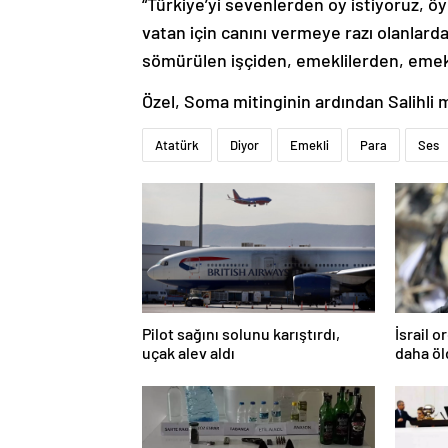
“Türkiye’yi sevenlerden oy istiyoruz, öy
vatan için canını vermeye razı olanlard
sömürülen işçiden, emeklilerden, emekç
Özel, Soma mitinginin ardından Salihli 
Atatürk
Diyor
Emekli
Para
Ses
Pilot sağını solunu karıştırdı,
İsrail 
uçak alev aldı
daha ö