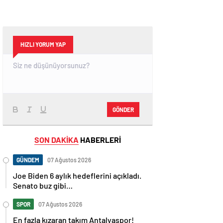
HIZLI YORUM YAP
GÖNDER
SON DAKİKA
HABERLERİ
GÜNDEM
07 Ağustos 2026
Joe Biden 6 aylık hedeflerini açıkladı.
Senato buz gibi…
SPOR
07 Ağustos 2026
En fazla kızaran takım Antalyaspor!