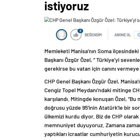
istiyoruz
0
BEĞENDİM
ABONE OL
Memleketi Manisa’nın Soma ilçesindeki
Başkanı Özgür Özel, ” Türkiye’yi sevenle
gerekirse bu vatan için canını vermeye r
CHP Genel Başkanı Özgür Özel, Manisa’n
Cengiz Topel Meydanı’ndaki mitinge CHP
karşılandı. Mitingde konuşan Özel, “Bu
doğrusu yüzde 95’inin Atatürk’le bir so
ülkemizi kurdu diyor. Biz de CHP olara
memnuniyet duyuyoruz. Zamana zaman bi
yaptıkları icraatlar cumhuriyetin kuruc