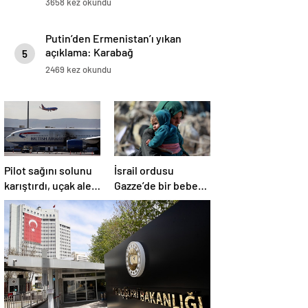
3658 kez okundu
Putin’den Ermenistan’ı yıkan
açıklama: Karabağ
5
Azerbaycan’ın ayrılmaz bir
2469 kez okundu
parçasıdır!
Pilot sağını solunu
İsrail ordusu
karıştırdı, uçak alev
Gazze’de bir bebek
aldı
daha öldürdü