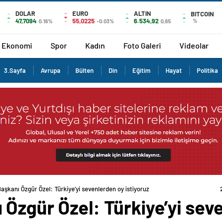
DOLAR
EURO
ALTIN
BITCOIN
47,7094
55,0225
6.534,92
%
0.16%
-0.03%
0,65
Ekonomi
Spor
Kadın
Foto Galeri
Videolar
3.Sayfa
Avrupa
Bülten
Din
Eğitim
Hayat
Politika
aşkanı Özgür Özel: Türkiye’yi sevenlerden oy istiyoruz
Özgür Özel: Türkiye’yi sev