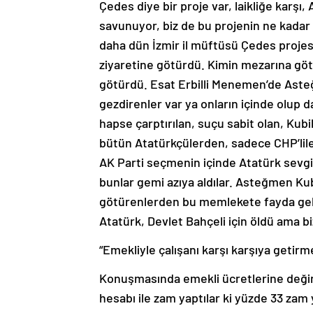
Çedes diye bir proje var, laikliğe karşı
savunuyor, biz de bu projenin ne kadar 
daha dün İzmir il müftüsü Çedes projes
ziyaretine götürdü. Kimin mezarına göt
götürdü. Esat Erbilli Menemen’de Aste
gezdirenler var ya onların içinde olup 
hapse çarptırılan, suçu sabit olan, Kubi
bütün Atatürkçülerden, sadece CHP’liler
AK Parti seçmenin içinde Atatürk sevgi
bunlar gemi azıya aldılar. Asteğmen Ku
götürenlerden bu memlekete fayda gel
Atatürk, Devlet Bahçeli için öldü ama b
“Emekliyle çalışanı karşı karşıya getirm
Konuşmasında emekli ücretlerine değin
hesabı ile zam yaptılar ki yüzde 33 zam ya