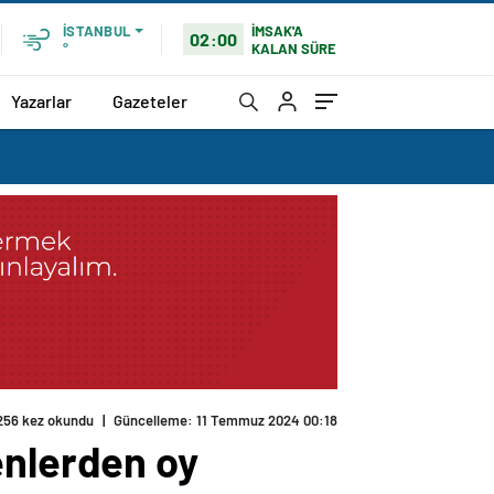
İMSAK'A
İSTANBUL
02:00
KALAN SÜRE
°
Yazarlar
Gazeteler
256 kez okundu
|
Güncelleme: 11 Temmuz 2024 00:18
enlerden oy