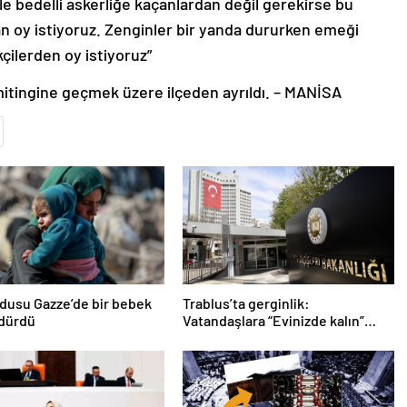
le bedelli askerliğe kaçanlardan değil gerekirse bu
an oy istiyoruz. Zenginler bir yanda dururken emeği
ilerden oy istiyoruz”
mitingine geçmek üzere ilçeden ayrıldı. – MANİSA
ordusu Gazze’de bir bebek
Trablus’ta gerginlik:
ldürdü
Vatandaşlara “Evinizde kalın”
çağrısı