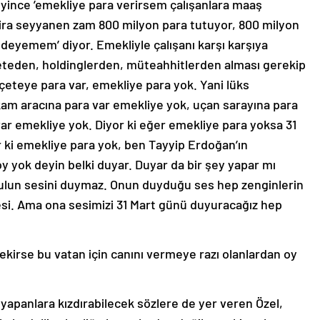
eyince ’emekliye para verirsem çalışanlara maaş
lira seyyanen zam 800 milyon para tutuyor, 800 milyon
 ödeyemem’ diyor. Emekliyle çalışanı karşı karşıya
 çeteden, holdinglerden, müteahhitlerden alması gerekip
i çeteye para var, emekliye para yok. Yani lüks
am aracına para var emekliye yok, uçan sarayına para
var emekliye yok. Diyor ki eğer emekliye para yoksa 31
r ki emekliye para yok, ben Tayyip Erdoğan’ın
oy yok deyin belki duyar. Duyar da bir şey yapar mı
sulun sesini duymaz. Onun duyduğu ses hep zenginlerin
sesi. Ama ona sesimizi 31 Mart günü duyuracağız hep
rekirse bu vatan için canını vermeye razı olanlardan oy
yapanlara kızdırabilecek sözlere de yer veren Özel,