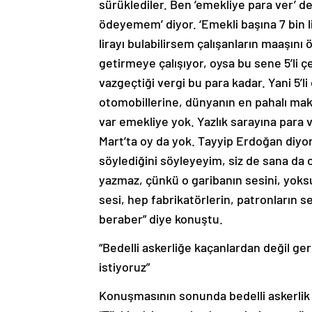
sürüklediler. Ben ’emekliye para ver’ d
ödeyemem’ diyor. ‘Emekli başına 7 bin 
lirayı bulabilirsem çalışanların maaşını
getirmeye çalışıyor, oysa bu sene 5’li
vazgeçtiği vergi bu para kadar. Yani 5’l
otomobillerine, dünyanın en pahalı mak
var emekliye yok. Yazlık sarayına para 
Mart’ta oy da yok. Tayyip Erdoğan diyo
söylediğini söyleyeyim, siz de sana da 
yazmaz, çünkü o garibanın sesini, yok
sesi, hep fabrikatörlerin, patronların 
beraber” diye konuştu.
“Bedelli askerliğe kaçanlardan değil ge
istiyoruz”
Konuşmasının sonunda bedelli askerlik 