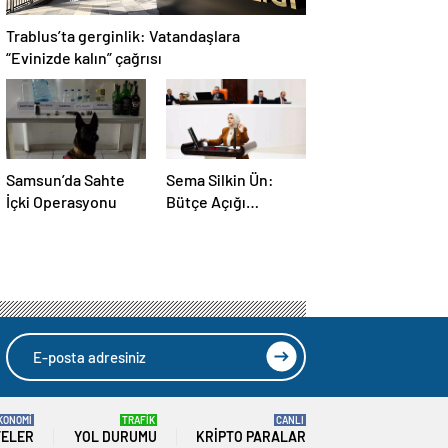
Trablus’ta gerginlik: Vatandaşlara
“Evinizde kalın” çağrısı
Samsun’da Sahte
Sema Silkin Ün:
İçki Operasyonu
Bütçe Açığı
İstihdam Sorunu
KONOMİ
TRAFİK
CANLI
TELER
YOL DURUMU
KRIPTO PARALAR