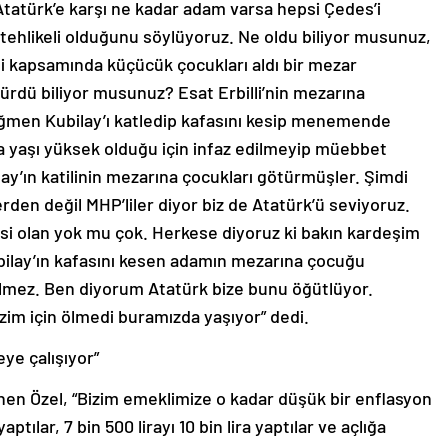
, Atatürk’e karşı ne kadar adam varsa hepsi Çedes’i
tehlikeli olduğunu söylüyoruz. Ne oldu biliyor musunuz,
i kapsamında küçücük çocukları aldı bir mezar
ürdü biliyor musunuz? Esat Erbilli’nin mezarına
ğmen Kubilay’ı katledip kafasını kesip menemende
da yaşı yüksek olduğu için infaz edilmeyip müebbet
lay’ın katilinin mezarına çocukları götürmüşler. Şimdi
den değil MHP’liler diyor biz de Atatürk’ü seviyoruz.
si olan yok mu çok. Herkese diyoruz ki bakın kardeşim
bilay’ın kafasını kesen adamın mezarına çocuğu
mez. Ben diyorum Atatürk bize bunu öğütlüyor.
izim için ölmedi buramızda yaşıyor” dedi.
eye çalışıyor”
en Özel, “Bizim emeklimize o kadar düşük bir enflasyon
ptılar, 7 bin 500 lirayı 10 bin lira yaptılar ve açlığa