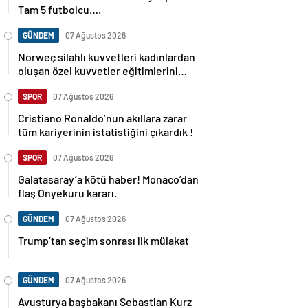
Tam 5 futbolcu….
GÜNDEM
07 Ağustos 2026
Norweç silahlı kuvvetleri kadınlardan
oluşan özel kuvvetler eğitimlerini
başlattı.
SPOR
07 Ağustos 2026
Cristiano Ronaldo’nun akıllara zarar
tüm kariyerinin istatistiğini çıkardık !
SPOR
07 Ağustos 2026
Galatasaray’a kötü haber! Monaco’dan
flaş Onyekuru kararı.
GÜNDEM
07 Ağustos 2026
Trump’tan seçim sonrası ilk mülakat
GÜNDEM
07 Ağustos 2026
Avusturya başbakanı Sebastian Kurz