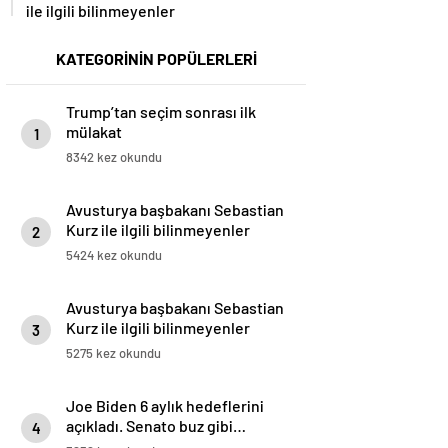
ile ilgili bilinmeyenler
KATEGORİNİN POPÜLERLERİ
Trump’tan seçim sonrası ilk
mülakat
1
8342 kez okundu
Avusturya başbakanı Sebastian
Kurz ile ilgili bilinmeyenler
2
5424 kez okundu
Avusturya başbakanı Sebastian
Kurz ile ilgili bilinmeyenler
3
5275 kez okundu
Joe Biden 6 aylık hedeflerini
açıkladı. Senato buz gibi…
4