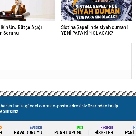
lkin Ün: Bütçe Açığı
Sistina Şapeli’nde siyah duman!
am Sorunu
YENİ PAPA KİM OLACAK?
berleri anlık güncel olarak e-posta adresiniz üzerinden takip
ebilirsiniz.
K
TAHMİNİ
LİG
EKONOMİ
E
R
HAVA DURUMU
PUAN DURUMU
HISSELER
PARI