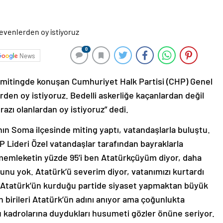
0
News
 mitingde konuşan Cumhuriyet Halk Partisi (CHP) Genel
rden oy istiyoruz. Bedelli askerliğe kaçanlardan değil
azı olanlardan oy istiyoruz” dedi.
ın Soma ilçesinde miting yaptı, vatandaşlarla buluştu.
 Lideri Özel vatandaşlar tarafından bayraklarla
 memleketin yüzde 95’i ben Atatürkçüyüm diyor, daha
runu yok. Atatürk’ü severim diyor, vatanımızı kurtardı
k Atatürk’ün kurduğu partide siyaset yapmaktan büyük
rileri Atatürk’ün adını anıyor ama çoğunlukta
u kadrolarına duydukları husumeti gözler önüne seriyor.