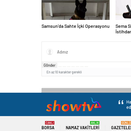
Samsun’da Sahte İçki Operasyonu
Sema Si
İstihd
Gönder
En az 10 karakter gerekli
Ha
ed
CANLI
ANLIK
GÜNLÜ
BORSA
NAMAZ VAKITLERI
GAZETELE