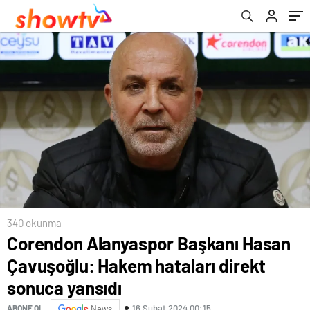
yansıdı
340 okunma
Corendon Alanyaspor Başkanı Hasan
Çavuşoğlu: Hakem hataları direkt
sonuca yansıdı
16 Şubat 2024 00:15
ABONE OL
News