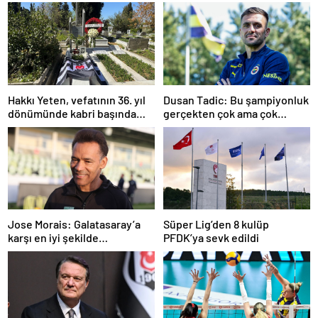
Hakkı Yeten, vefatının 36. yıl
Dusan Tadic: Bu şampiyonluk
dönümünde kabri başında
gerçekten çok ama çok
anıldı
önemli
Jose Morais: Galatasaray’a
Süper Lig’den 8 kulüp
karşı en iyi şekilde
PFDK’ya sevk edildi
hazırlanmamız lazım