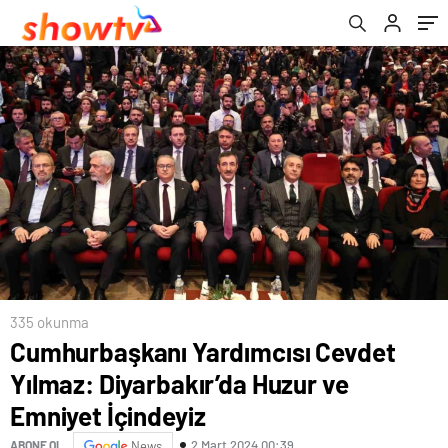
335 okunma
Cumhurbaşkanı Yardımcısı Cevdet
Yılmaz: Diyarbakır’da Huzur ve
Emniyet İçindeyiz
2 Mart 2024 00:39
ABONE OL
News