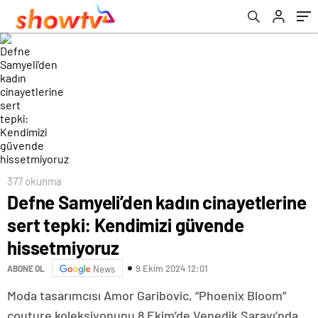
377 okunma
Defne Samyeli’den kadın cinayetlerine
sert tepki: Kendimizi güvende
hissetmiyoruz
9 Ekim 2024 12:01
ABONE OL
News
Moda tasarımcısı Amor Garibovic, “Phoenix Bloom”
couture koleksiyonunu 8 Ekim’de Venedik Sarayı’nda