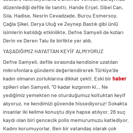
düzenlediği defile ile tanıttı. Hande Erçel, Sibel Can,
Sıla, Hadise, Nesrin Cevadzade, Burcu Esmersoy,
Çağla Şikel, Derya Uluğ ve Zeynep Bastık gibi ünlü
isimlerin katıldığı etkinlikte, Defne Samyeli de kızları
Derin ve Deren Talu ile birlikte yer aldı.
YAŞADIĞIMIZ HAYATTAN KEYİF ALMIYORUZ
Defne Samyeli, defile sırasında kendisine uzatılan
mikrofonlara gündemi değerlendirerek Türkiye’de
kadın olmanın zorluklarına dikkat çekti. Eski bir
haber
spikeri olan Samyeli, “O kadar kızgınım ki… Ne
yediğimiz yemekten ne oturduğumuz koltuktan keyif
alıyoruz, ne kendimizi güvende hissediyoruz! Sokakta
insanlar iki kelime konuştu diye hapse atılıyor. 26 suç
kaydı olan biri gencecik polis memurumuzu katlediyor.
Kadını korumuyorlar. Ben bir vatandaş olarak çok