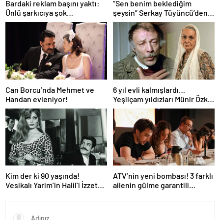
Bardaki reklam başını yaktı:
“Sen benim beklediğim
Ünlü şarkıcıya şok
şeysin” Serkay Tüyüncü’den
soruşturma! Haberim yoktu…
Zeynep Bastık’a aşk dolu 1. yıl
kutlaması!
Can Borcu’nda Mehmet ve
6 yıl evli kalmışlardı…
Handan evleniyor!
Yeşilçam yıldızları Münir Özkul
ile Suna Selen’in kızları da
ünlü çıktı!
Kim der ki 90 yaşında!
ATV’nin yeni bombası! 3 farklı
Vesikalı Yarim’in Halil’i İzzet
ailenin gülme garantili
Günay’ın son hali gündem
hikayesi: “Aile Saadeti!”
oldu!