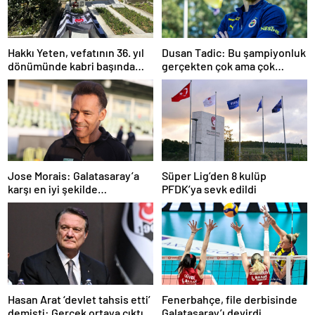
Hakkı Yeten, vefatının 36. yıl
Dusan Tadic: Bu şampiyonluk
dönümünde kabri başında
gerçekten çok ama çok
anıldı
önemli
Jose Morais: Galatasaray’a
Süper Lig’den 8 kulüp
karşı en iyi şekilde
PFDK’ya sevk edildi
hazırlanmamız lazım
Hasan Arat ‘devlet tahsis etti’
Fenerbahçe, file derbisinde
demişti: Gerçek ortaya çıktı
Galatasaray’ı devirdi