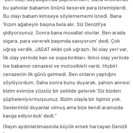
bu şahıslar babamın önünü keserek para istemişlerdi.
Bu olayı babam kimseye söylemememi istedi. Bana
‘Kızım ağabeyin başına bela alır. Siz Denizli’ye
gidiyorsunuz. Sonra bana musallat olurlar. Ben arada
sigara, para vererek başımda savıyorum’ dedi. Çok
uğraş verdik. JASAT ekibi çok uğraştı. İki olay yeri var.
İlk olay yerinde kan ve sopa kırıkları, ikinci olay yerinde
ise babamın cenazesi ve motosikleti vardı. Hiçbiri
cenazenin ilk günü gelmedi. Ben onların yaptığını
söylüyordum. Daha sonra bunu duyarak, şahsın annesi
bizim evimize yüzsüz bir şekilde gelerek ‘Siz bizden
şüpheleniyormuşsunuz. Bizim olayla bir ilgimiz yok.
Seslerimizi duyanlar olmuş ama bize kendi aramızda
kavga ediyorduk’ dedi.”
Olayın aydınlatılmasında büyük emek harcayan Denizli