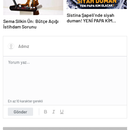
Sistina Şapeli’nde siyah
duman! YENİ PAPA KİM
Sema Silkin Ün: Bütçe Açığı
OLACAK?
İstihdam Sorunu
En az 10 karakter gerekli
Gönder