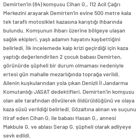
Demirten’in (64) komşusu Cihan G., 112 Acil Çağrı
Merkezini arayarak Demirten’in evine 500 metre kala
tek taraflı motosiklet kazasına karıştığı ihbarında
bulundu. Komşunun ihbarı üzerine bölgeye ulaşan
sağlık ekipleri, yaşlı adamın hayatını kaybettiğini
belirledi. İlk incelemede kalp krizi geçirdiği için kaza
yaptığı değerlendirilen 2 çocuk babası Demirten,
görünürde şüpheli bir durum olmaması nedeniyle
ertesi gün mahalle mezarlığında toprağa verildi.
Ailenin kuşkularından yola çıkan Denizli İl Jandarma
Komutanlığı JASAT dedektifleri, Demirten’in komşusu
olan aile tarafından dövülerek öldürüldüğünü ve olaya
kaza süsü verildiği belirledi. Gözaltına alınan ve suçunu
itiraf eden Cihan G. ile babası Hasan G., annesi
Makbule G. ve ablası Serap G. şüpheli olarak adliyeye
sevk edildi.