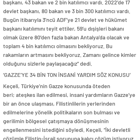
başkanı, 43 bakan ve 2 bin katılımcı vardı. 2022’de 17
devlet başkanı, 80 bakan ve 3 bin 300 katılımcı vardı.
Bugün itibarıyla 3’ncü ADF’ye 21 devlet ve hükümet
başkanı katılımını teyit ettiler, 59’u dışişleri bakanı
olmak üzere 80’den fazla bakan Antalya’da olacak ve
toplam 4 bin katılımcı olmasını bekliyoruz. Bu
rakamların artmasını bekliyoruz. Zamanı gelince kimler
olduğunu sizlerle paylaşacağız” dedi.
‘GAZZE’YE 34 BİN TON İNSANİ YARDIM SÖZ KONUSU’
Keçeli, Türkiye’nin Gazze konusunda öteden
beri; ateşkes ilan edilmesi, insani yardımların Gazze’ye
bir an önce ulaşması, Filistinlilerin yerlerinden
edilmelerine yönelik politikaların son bulması ve
gerilimin bölgesel çatışmaya dönüşmesinin
engellenmesini istediğini söyledi. Keçeli, “İki devletli
çözümle Filistin-İsrail sorununa kalıcı çözüm istiyoruz.