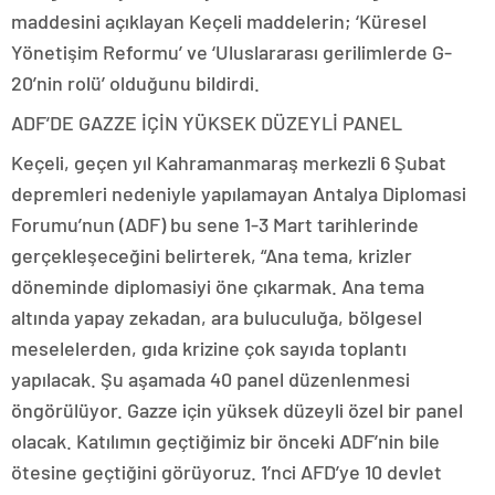
maddesini açıklayan Keçeli maddelerin; ‘Küresel
Yönetişim Reformu’ ve ‘Uluslararası gerilimlerde G-
20’nin rolü’ olduğunu bildirdi.
ADF’DE GAZZE İÇİN YÜKSEK DÜZEYLİ PANEL
Keçeli, geçen yıl Kahramanmaraş merkezli 6 Şubat
depremleri nedeniyle yapılamayan Antalya Diplomasi
Forumu’nun (ADF) bu sene 1-3 Mart tarihlerinde
gerçekleşeceğini belirterek, “Ana tema, krizler
döneminde diplomasiyi öne çıkarmak. Ana tema
altında yapay zekadan, ara buluculuğa, bölgesel
meselelerden, gıda krizine çok sayıda toplantı
yapılacak. Şu aşamada 40 panel düzenlenmesi
öngörülüyor. Gazze için yüksek düzeyli özel bir panel
olacak. Katılımın geçtiğimiz bir önceki ADF’nin bile
ötesine geçtiğini görüyoruz. 1’nci AFD’ye 10 devlet