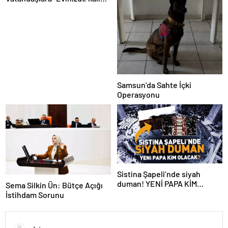
çağrısı
Samsun’da Sahte İçki
Operasyonu
Sistina Şapeli’nde siyah
duman! YENİ PAPA KİM
Sema Silkin Ün: Bütçe Açığı
OLACAK?
İstihdam Sorunu