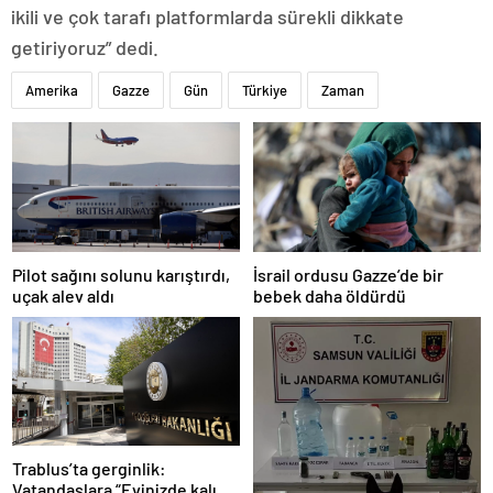
ikili ve çok tarafı platformlarda sürekli dikkate
getiriyoruz” dedi.
Amerika
Gazze
Gün
Türkiye
Zaman
Pilot sağını solunu karıştırdı,
İsrail ordusu Gazze’de bir
uçak alev aldı
bebek daha öldürdü
Trablus’ta gerginlik:
Vatandaşlara “Evinizde kalın”