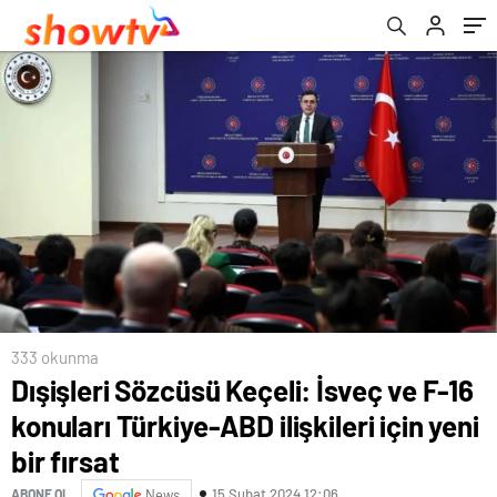
fırsat
333 okunma
Dışişleri Sözcüsü Keçeli: İsveç ve F-16
konuları Türkiye-ABD ilişkileri için yeni
bir fırsat
15 Şubat 2024 12:06
ABONE OL
News