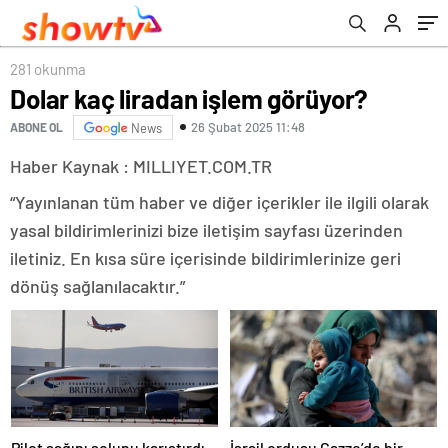
281 okunma
Dolar kaç liradan işlem görüyor?
26 Şubat 2025 11:48
ABONE OL
News
Haber Kaynak : MILLIYET.COM.TR
“Yayınlanan tüm haber ve diğer içerikler ile ilgili olarak
yasal bildirimlerinizi bize iletişim sayfası üzerinden
iletiniz. En kısa süre içerisinde bildirimlerinize geri
dönüş sağlanılacaktır.”
Pilot sağını solunu karıştırdı,
İsrail ordusu Gazze’de bir