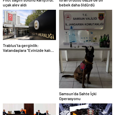
uçak alev aldı
bebek daha öldürdü
Trablus’ta gerginlik:
Vatandaşlara “Evinizde kalın”
çağrısı
Samsun’da Sahte İçki
Operasyonu